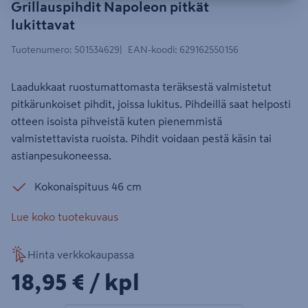
Grillauspihdit Napoleon pitkät
lukittavat
Tuotenumero
:
501534629
EAN-koodi
:
629162550156
Laadukkaat ruostumattomasta teräksestä valmistetut
pitkärunkoiset pihdit, joissa lukitus. Pihdeillä saat helposti
otteen isoista pihveistä kuten pienemmistä
valmistettavista ruoista. Pihdit voidaan pestä käsin tai
astianpesukoneessa.
Kokonaispituus 46 cm
Lue koko tuotekuvaus
Hinta verkkokaupassa
18,95€/kpl
18,95 €
/ kpl