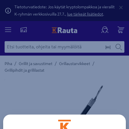
Tietoturvatiedote: Jos käytät kryptolompakkoa ja vierailit
K-ryhmän verkkosivuilla 27.7.,
lue tärkeät lisätiedot
.
/
/
/
Piha
Grillit ja savustimet
Grillaustarvikkeet
Grillipihdit ja grillilastat
Yksityiskohtainen kuvaus löytyy Tuotteen kuvaus -maamerki