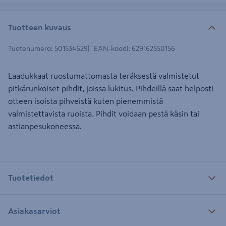
Tuotteen kuvaus
Tuotenumero
:
501534629
EAN-koodi
:
629162550156
Laadukkaat ruostumattomasta teräksestä valmistetut
pitkärunkoiset pihdit, joissa lukitus. Pihdeillä saat helposti
otteen isoista pihveistä kuten pienemmistä
valmistettavista ruoista. Pihdit voidaan pestä käsin tai
astianpesukoneessa.
Tuotetiedot
Asiakasarviot