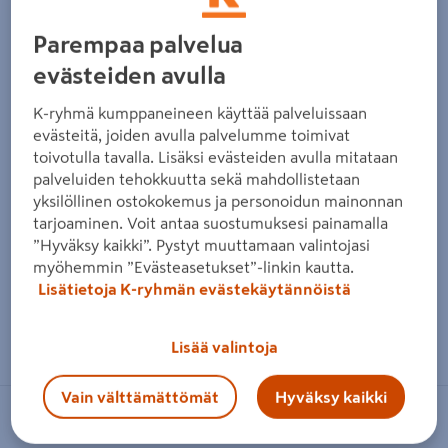
Edellinen
Seura
Parempaa palvelua
evästeiden avulla
K-ryhmä kumppaneineen käyttää palveluissaan
evästeitä, joiden avulla palvelumme toimivat
toivotulla tavalla. Lisäksi evästeiden avulla mitataan
palveluiden tehokkuutta sekä mahdollistetaan
yksilöllinen ostokokemus ja personoidun mainonnan
tarjoaminen. Voit antaa suostumuksesi painamalla
”Hyväksy kaikki”. Pystyt muuttamaan valintojasi
myöhemmin ”Evästeasetukset”-linkin kautta.
Lisätietoja K-ryhmän evästekäytännöistä
Zoomaa kuvaa sormilla kosketusnäytöllä
Lisää valintoja
Vain välttämättömät
Hyväksy kaikki
NAPOLEON