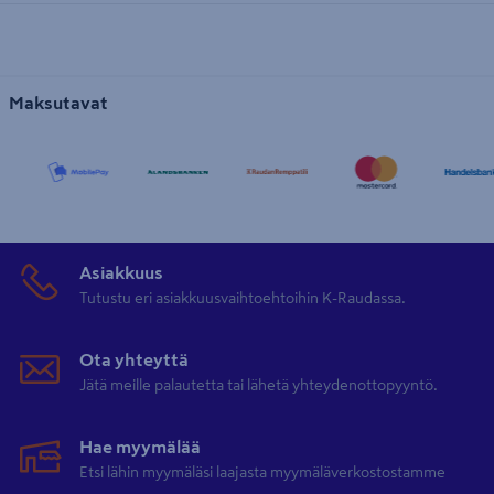
Maksutavat
Asiakkuus
Tutustu eri asiakkuusvaihtoehtoihin K-Raudassa.
Ota yhteyttä
Jätä meille palautetta tai lähetä yhteydenottopyyntö.
Hae myymälää
Etsi lähin myymäläsi laajasta myymäläverkostostamme