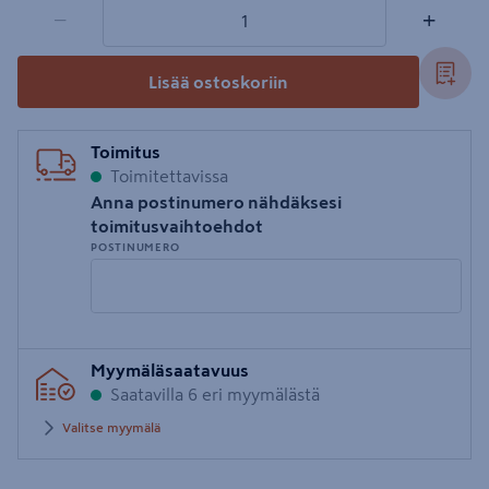
1 tuotetta
Määrä
−
+
Lisää ostoskoriin
Toimitus
Toimitettavissa
Anna postinumero nähdäksesi
toimitusvaihtoehdot
POSTINUMERO
Syötä
Myymäläsaatavuus
postinumero
Saatavilla 6 eri myymälästä
Valitse myymälä