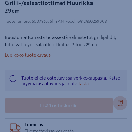
Grilli-/salaattiottimet Muurikka
29cm
Tuotenumero
:
500793375
EAN-koodi
:
6412450259008
Ruostumattomasta teräksestä valmistetut grillipihdit,
toimivat myös salaatinottimina. Pituus 29 cm.
Lue koko tuotekuvaus
Tuote ei ole ostettavissa verkkokaupasta. Katso
myymäläsaatavuus ja hinta
tästä.
Lisää ostoskoriin
Toimitus
Ei ostettavissa verkosta