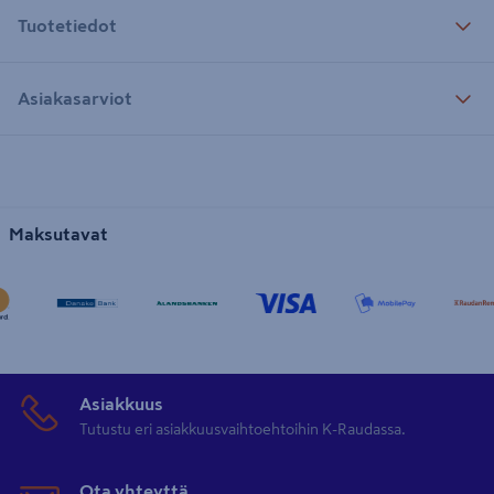
Tuotetiedot
Asiakasarviot
Maksutavat
Asiakkuus
Tutustu eri asiakkuusvaihtoehtoihin K-Raudassa.
Ota yhteyttä