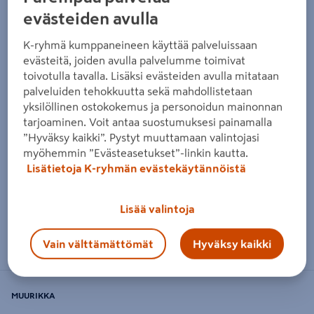
evästeiden avulla
K-ryhmä kumppaneineen käyttää palveluissaan
evästeitä, joiden avulla palvelumme toimivat
toivotulla tavalla. Lisäksi evästeiden avulla mitataan
palveluiden tehokkuutta sekä mahdollistetaan
yksilöllinen ostokokemus ja personoidun mainonnan
tarjoaminen. Voit antaa suostumuksesi painamalla
”Hyväksy kaikki”. Pystyt muuttamaan valintojasi
myöhemmin ”Evästeasetukset”-linkin kautta.
Lisätietoja K-ryhmän evästekäytännöistä
Lisää valintoja
Zoomaa kuvaa sormilla kosketusnäytöllä
Vain välttämättömät
Hyväksy kaikki
MUURIKKA