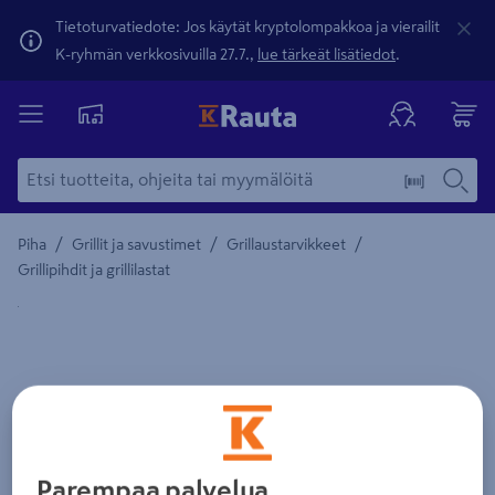
Tietoturvatiedote: Jos käytät kryptolompakkoa ja vierailit
K-ryhmän verkkosivuilla 27.7.,
lue tärkeät lisätiedot
.
/
/
/
Piha
Grillit ja savustimet
Grillaustarvikkeet
Grillipihdit ja grillilastat
Yksityiskohtainen kuvaus löytyy Tuotteen kuvaus -maamerki
Parempaa palvelua