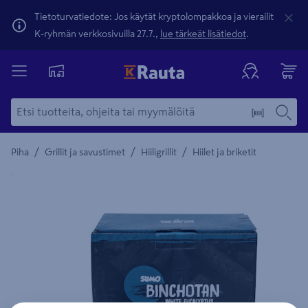
Tietoturvatiedote: Jos käytät kryptolompakkoa ja vierailit
K-ryhmän verkkosivuilla 27.7.,
lue tärkeät lisätiedot
.
/
/
/
Piha
Grillit ja savustimet
Hiiligrillit
Hiilet ja briketit
Yksityiskohtainen kuvaus löytyy Tuotteen kuvaus -maamerki
Edellinen
Seura