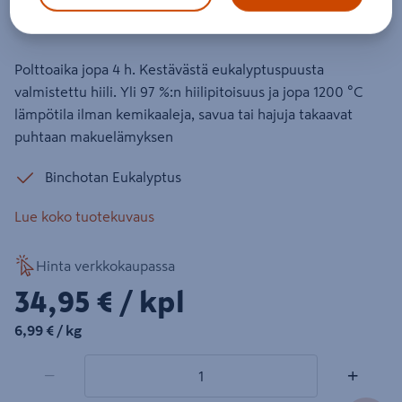
Tuotenumero
:
502795692
EAN-koodi
:
7350097263363
Polttoaika jopa 4 h. Kestävästä eukalyptuspuusta
valmistettu hiili. Yli 97 %:n hiilipitoisuus ja jopa 1200 °C
lämpötila ilman kemikaaleja, savua tai hajuja takaavat
puhtaan makuelämyksen
Binchotan Eukalyptus
Lue koko tuotekuvaus
Hinta verkkokaupassa
34,95€/kpl
34,95 €
/ kpl
6,99€/kg
6,99 €
/ kg
1 tuotetta
Määrä
−
+