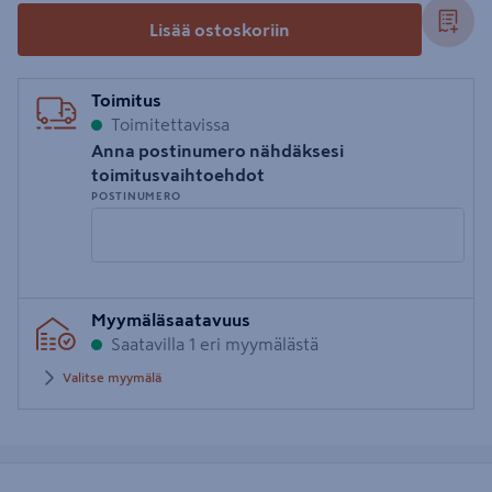
Lisää ostoskoriin
Toimitus
Toimitettavissa
Anna postinumero nähdäksesi
toimitusvaihtoehdot
POSTINUMERO
Syötä
Myymäläsaatavuus
postinumero
Saatavilla 1 eri myymälästä
Valitse myymälä