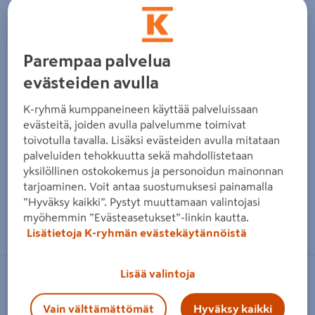
Parempaa palvelua
evästeiden avulla
K-ryhmä kumppaneineen käyttää palveluissaan
evästeitä, joiden avulla palvelumme toimivat
toivotulla tavalla. Lisäksi evästeiden avulla mitataan
palveluiden tehokkuutta sekä mahdollistetaan
yksilöllinen ostokokemus ja personoidun mainonnan
tarjoaminen. Voit antaa suostumuksesi painamalla
”Hyväksy kaikki”. Pystyt muuttamaan valintojasi
Zoomaa kuvaa sormilla kosketusnäytöllä
myöhemmin ”Evästeasetukset”-linkin kautta.
Lisätietoja K-ryhmän evästekäytännöistä
Lisää valintoja
KAMADO SUMO
Grillihiili Binchotan Eukalyptus 5kg
Vain välttämättömät
Hyväksy kaikki