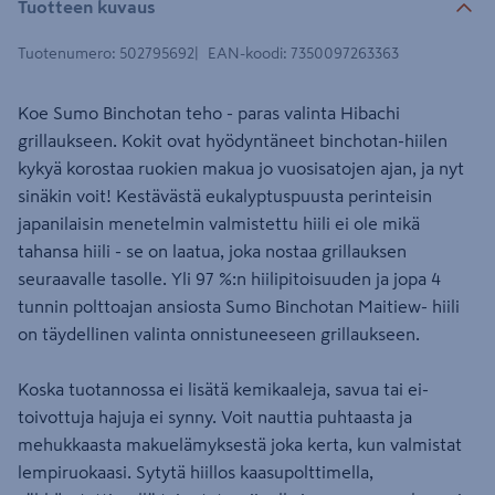
Tuotteen kuvaus
Tuotenumero
:
502795692
EAN-koodi
:
7350097263363
Koe Sumo Binchotan teho - paras valinta Hibachi
grillaukseen. Kokit ovat hyödyntäneet binchotan-hiilen
kykyä korostaa ruokien makua jo vuosisatojen ajan, ja nyt
sinäkin voit! Kestävästä eukalyptuspuusta perinteisin
japanilaisin menetelmin valmistettu hiili ei ole mikä
tahansa hiili - se on laatua, joka nostaa grillauksen
seuraavalle tasolle. Yli 97 %:n hiilipitoisuuden ja jopa 4
tunnin polttoajan ansiosta Sumo Binchotan Maitiew- hiili
on täydellinen valinta onnistuneeseen grillaukseen.
Koska tuotannossa ei lisätä kemikaaleja, savua tai ei-
toivottuja hajuja ei synny. Voit nauttia puhtaasta ja
mehukkaasta makuelämyksestä joka kerta, kun valmistat
lempiruokaasi. Sytytä hiillos kaasupolttimella,