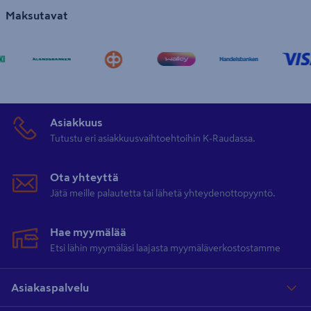
Maksutavat
Asiakkuus
Tutustu eri asiakkuusvaihtoehtoihin K-Raudassa.
Ota yhteyttä
Jätä meille palautetta tai lähetä yhteydenottopyyntö.
Hae myymälää
Etsi lähin myymäläsi laajasta myymäläverkostostamme
Asiakaspalvelu