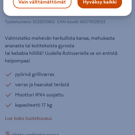
Vain välttämättömät
Hyväksy kaikki
Grillivarras Big Green Egg Rotisserie
XL-grilliin
Tuotenumero
:
502605364
EAN-koodi
:
665719128553
Valmistatko mehevän herkullista kanaa, mehukasta
ananasta tai kotitekoista gyrosta
tai kebabia hiilillä? Uudella Rotisseriella se on entistä
helpompaa!
pyörivä grillivarras
varras ja haarukat terästä
Moottori IPX4 suojattu
kapasiteetti 17 kg
Lue koko tuotekuvaus
Hinta verkkokaupassa