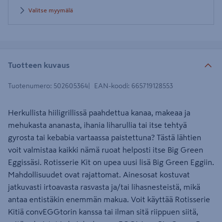
Valitse myymälä
Tuotteen kuvaus
Tuotenumero
:
502605364
EAN-koodi
:
665719128553
Herkullista hiiligrillissä paahdettua kanaa, makeaa ja
mehukasta ananasta, ihania liharullia tai itse tehtyä
gyrosta tai kebabia vartaassa paistettuna? Tästä lähtien
voit valmistaa kaikki nämä ruoat helposti itse Big Green
Eggissäsi. Rotisserie Kit on upea uusi lisä Big Green Eggiin.
Mahdollisuudet ovat rajattomat. Ainesosat kostuvat
jatkuvasti irtoavasta rasvasta ja/tai lihasnesteistä, mikä
antaa entistäkin enemmän makua. Voit käyttää Rotisserie
Kitiä convEGGtorin kanssa tai ilman sitä riippuen siitä,