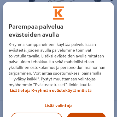
Edellinen
Seura
Parempaa palvelua
evästeiden avulla
K-ryhmä kumppaneineen käyttää palveluissaan
evästeitä, joiden avulla palvelumme toimivat
toivotulla tavalla. Lisäksi evästeiden avulla mitataan
palveluiden tehokkuutta sekä mahdollistetaan
yksilöllinen ostokokemus ja personoidun mainonnan
tarjoaminen. Voit antaa suostumuksesi painamalla
”Hyväksy kaikki”. Pystyt muuttamaan valintojasi
myöhemmin ”Evästeasetukset”-linkin kautta.
Zoomaa kuvaa sormilla kosketusnäytöllä
Lisätietoja K-ryhmän evästekäytännöistä
Lisää valintoja
BIG GREEN EGG