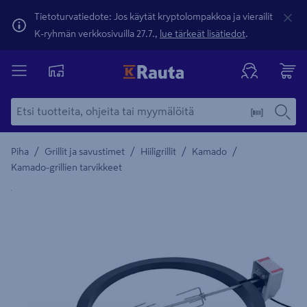
Tietoturvatiedote: Jos käytät kryptolompakkoa ja vierailit
K-ryhmän verkkosivuilla 27.7.,
lue tärkeät lisätiedot
.
/
/
/
/
Piha
Grillit ja savustimet
Hiiligrillit
Kamado
Kamado-grillien tarvikkeet
Yksityiskohtainen kuvaus löytyy Tuotteen kuvaus -maamerki