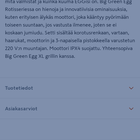
mitä valmistat ja kuinka kuuma EGGisi on. Big Green Egg
Rotisseriessa on hienoja ja innovatiivisia ominaisuuksia,
kuten erityisen älykäs moottori, joka kääntyy pyörimään
toiseen suuntaan, jos vastusta ilmenee, joten se ei
koskaan jumiudu. Setti sisältää korotusrenkaan, vartaan,
haarukat, moottorin ja 3-napaisella pistokkeella varustetun
220 V:n muuntajan. Moottori IPX4 suojattu. Yhteensopiva
Big Green Egg XL grillin kanssa.
Tuotetiedot
Asiakasarviot