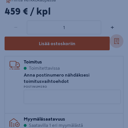
459€/kpl
459 €
/ kpl
1 tuotetta
Määrä
−
+
Lisää ostoskoriin
Toimitus
Toimitettavissa
Anna postinumero nähdäksesi
toimitusvaihtoehdot
POSTINUMERO
Syötä
Myymäläsaatavuus
postinumero
Saatavilla 1 eri myymälästä