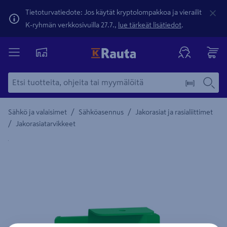
Tietoturvatiedote: Jos käytät kryptolompakkoa ja vierailit
K-ryhmän verkkosivuilla 27.7.,
lue tärkeät lisätiedot
.
/
/
Sähkö ja valaisimet
Sähköasennus
Jakorasiat ja rasialiittimet
/
Jakorasiatarvikkeet
Yksityiskohtainen kuvaus löytyy Tuotteen kuvaus -maamerki