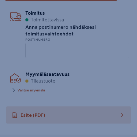
Toimitus
Toimitettavissa
Anna postinumero nähdäksesi
toimitusvaihtoehdot
POSTINUMERO
Syötä
Myymäläsaatavuus
postinumero
Tilaustuote
Valitse myymälä
Esite
(PDF)
avautuu uuteen välilehteen