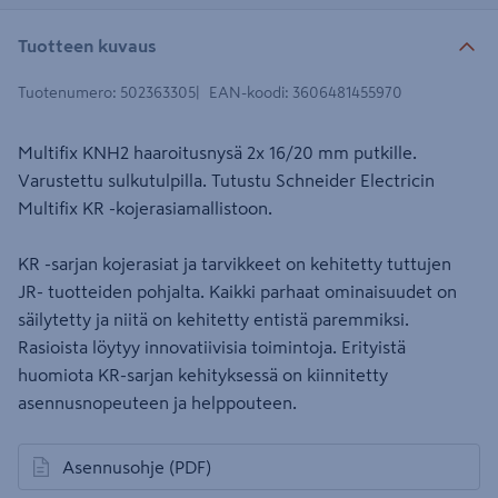
Tuotteen kuvaus
Tuotenumero
:
502363305
EAN-koodi
:
3606481455970
Multifix KNH2 haaroitusnysä 2x 16/20 mm putkille.
Varustettu sulkutulpilla. Tutustu Schneider Electricin
Multifix KR -kojerasiamallistoon.
KR -sarjan kojerasiat ja tarvikkeet on kehitetty tuttujen
JR- tuotteiden pohjalta. Kaikki parhaat ominaisuudet on
säilytetty ja niitä on kehitetty entistä paremmiksi.
Rasioista löytyy innovatiivisia toimintoja. Erityistä
huomiota KR-sarjan kehityksessä on kiinnitetty
asennusnopeuteen ja helppouteen.
Asennusohje
(PDF)
avautuu uuteen välilehteen