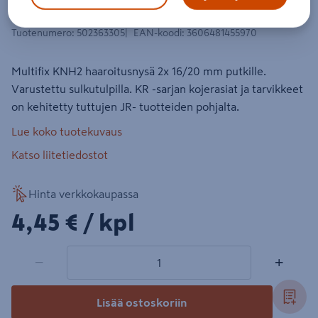
Haaroitusnysä Multifix KNH2 HF
Tuotenumero
:
502363305
EAN-koodi
:
3606481455970
Multifix KNH2 haaroitusnysä 2x 16/20 mm putkille.
Varustettu sulkutulpilla. KR -sarjan kojerasiat ja tarvikkeet
on kehitetty tuttujen JR- tuotteiden pohjalta.
Lue koko tuotekuvaus
Katso liitetiedostot
Hinta verkkokaupassa
4,45€/kpl
4,45 €
/ kpl
1 tuotetta
Määrä
−
+
Lisää ostoskoriin