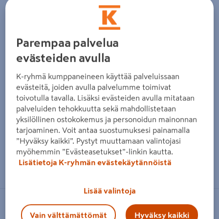
Edellinen
Seura
Parempaa palvelua
evästeiden avulla
K-ryhmä kumppaneineen käyttää palveluissaan
evästeitä, joiden avulla palvelumme toimivat
toivotulla tavalla. Lisäksi evästeiden avulla mitataan
palveluiden tehokkuutta sekä mahdollistetaan
yksilöllinen ostokokemus ja personoidun mainonnan
tarjoaminen. Voit antaa suostumuksesi painamalla
”Hyväksy kaikki”. Pystyt muuttamaan valintojasi
myöhemmin ”Evästeasetukset”-linkin kautta.
Zoomaa kuvaa sormilla kosketusnäytöllä
Lisätietoja K-ryhmän evästekäytännöistä
Lisää valintoja
SCHNEIDER ELECTRIC
Vain välttämättömät
Hyväksy kaikki