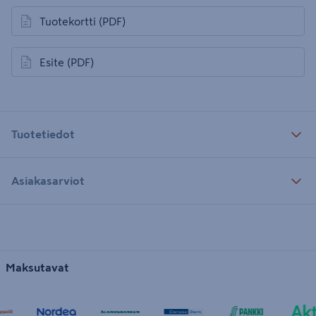
Tuotekortti
(PDF)
avautuu uuteen välilehteen
Esite
(PDF)
avautuu uuteen välilehteen
Tuotetiedot
Asiakasarviot
Maksutavat