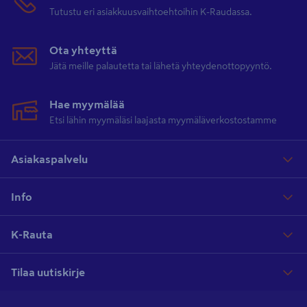
Tutustu eri asiakkuusvaihtoehtoihin K-Raudassa.
Ota yhteyttä
Jätä meille palautetta tai lähetä yhteydenottopyyntö.
Hae myymälää
Etsi lähin myymäläsi laajasta myymäläverkostostamme
Asiakaspalvelu
Info
K-Rauta
Tilaa uutiskirje