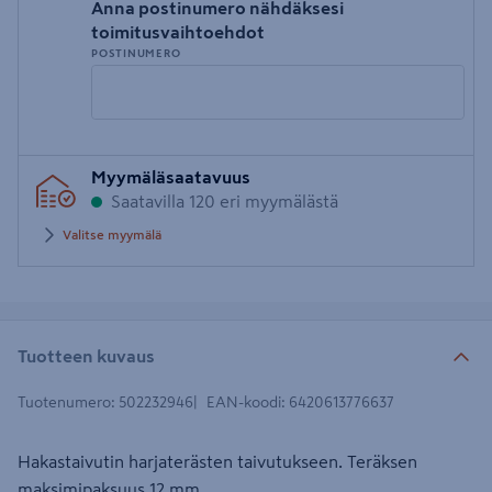
Anna postinumero nähdäksesi
toimitusvaihtoehdot
POSTINUMERO
Syötä
Myymäläsaatavuus
postinumero
Saatavilla 120 eri myymälästä
Valitse myymälä
Tuotteen kuvaus
Tuotenumero
:
502232946
EAN-koodi
:
6420613776637
Hakastaivutin harjaterästen taivutukseen. Teräksen
maksimipaksuus 12 mm.