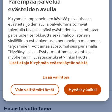
Parempaa palvelua
evästeiden avulla
K-ryhmä kumppaneineen käyttää palveluissaan
evästeitä, joiden avulla palvelumme toimivat
toivotulla tavalla. Lisäksi evästeiden avulla mitataan
palveluiden tehokkuutta sekä mahdollistetaan
yksilöllinen ostokokemus ja personoidun mainonnan
tarjoaminen. Voit antaa suostumuksesi painamalla
”Hyväksy kaikki”. Pystyt muuttamaan valintojasi
myöhemmin ”Evästeasetukset”-linkin kautta.
Lisätietoja K-ryhmän evästekäytännöistä
Zoomaa kuvaa sormilla kosketusnäytöllä
Lisää valintoja
Vain välttämättömät
Hyväksy kaikki
TAMO
Hakastaivutin Tamo