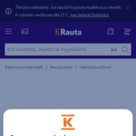
Tietoturvatiedote: Jos käytät kryptolompakkoa ja vierailit
K-ryhmän verkkosivuilla 27.7.,
lue tärkeät lisätiedot
.
/
/
Rakennusmateriaalit
Perustukset
Hakastaivuttimet
Yksityiskohtainen kuvaus löytyy Tuotteen kuvaus -maamerki