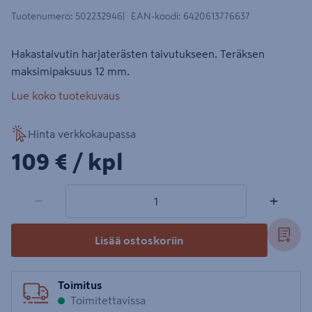
Tuotenumero
:
502232946
EAN-koodi
:
6420613776637
Hakastaivutin harjaterästen taivutukseen. Teräksen
maksimipaksuus 12 mm.
Lue koko tuotekuvaus
Hinta verkkokaupassa
109€/kpl
109 €
/ kpl
1 tuotetta
Määrä
−
+
Lisää ostoskoriin
Toimitus
Toimitettavissa