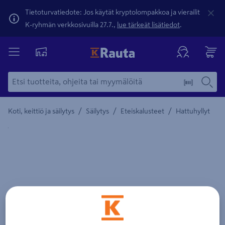
Tietoturvatiedote: Jos käytät kryptolompakkoa ja vierailit
K-ryhmän verkkosivuilla 27.7.,
lue tärkeät lisätiedot
.
/
/
/
Koti, keittiö ja säilytys
Säilytys
Eteiskalusteet
Hattuhyllyt
Yksityiskohtainen kuvaus löytyy Tuotteen kuvaus -maamerki