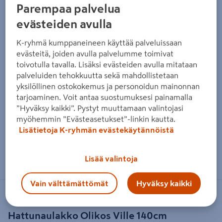
Parempaa palvelua
evästeiden avulla
K-ryhmä kumppaneineen käyttää palveluissaan
evästeitä, joiden avulla palvelumme toimivat
toivotulla tavalla. Lisäksi evästeiden avulla mitataan
palveluiden tehokkuutta sekä mahdollistetaan
yksilöllinen ostokokemus ja personoidun mainonnan
tarjoaminen. Voit antaa suostumuksesi painamalla
”Hyväksy kaikki”. Pystyt muuttamaan valintojasi
myöhemmin ”Evästeasetukset”-linkin kautta.
Lisätietoja K-ryhmän evästekäytännöistä
Zoomaa kuvaa sormilla kosketusnäytöllä
Lisää valintoja
Vain välttämättömät
Hyväksy kaikki
OLIKOS
Hattunaulakko Olikos Ville 140cm