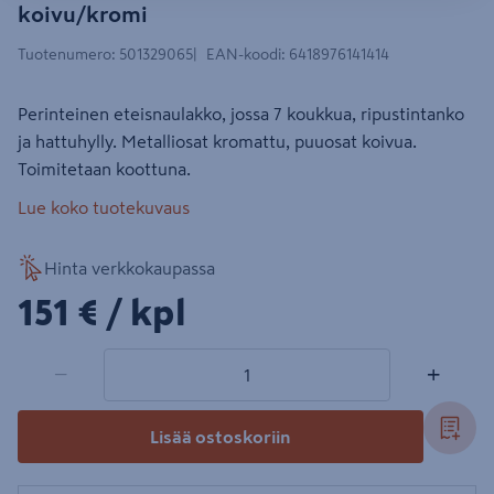
koivu/kromi
Tuotenumero
:
501329065
EAN-koodi
:
6418976141414
Perinteinen eteisnaulakko, jossa 7 koukkua, ripustintanko
ja hattuhylly. Metalliosat kromattu, puuosat koivua.
Toimitetaan koottuna.
Lue koko tuotekuvaus
Hinta verkkokaupassa
151€/kpl
151 €
/ kpl
1 tuotetta
Määrä
−
+
Lisää ostoskoriin