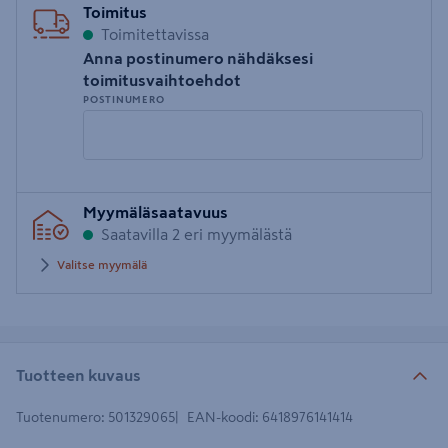
Toimitus
Toimitettavissa
Anna postinumero nähdäksesi
toimitusvaihtoehdot
POSTINUMERO
Syötä
Myymäläsaatavuus
postinumero
Saatavilla 2 eri myymälästä
Valitse myymälä
Tuotteen kuvaus
Tuotenumero
:
501329065
EAN-koodi
:
6418976141414