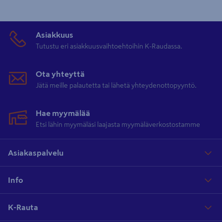
Asiakkuus
Tutustu eri asiakkuusvaihtoehtoihin K-Raudassa.
Ota yhteyttä
Jätä meille palautetta tai lähetä yhteydenottopyyntö.
Hae myymälää
Etsi lähin myymäläsi laajasta myymäläverkostostamme
Asiakaspalvelu
Info
K-Rauta