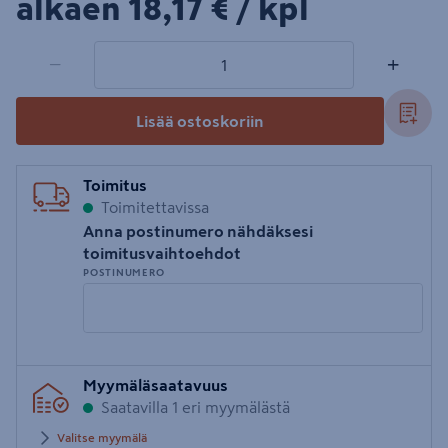
18,17€/kpl
alkaen
18,17 €
/ kpl
1 tuotetta
Määrä
−
+
Lisää ostoskoriin
Toimitus
Toimitettavissa
Anna postinumero nähdäksesi
toimitusvaihtoehdot
POSTINUMERO
Syötä
Myymäläsaatavuus
postinumero
Saatavilla 1 eri myymälästä
Valitse myymälä