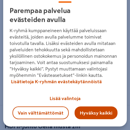
Parempaa palvelua
evästeiden avulla
K-ryhmä kumppaneineen käyttää palveluissaan
evästeitä, joiden avulla palvelumme toimivat
toivotulla tavalla. Lisäksi evästeiden avulla mitataan
palveluiden tehokkuutta sekä mahdollistetaan
yksilöllinen ostokokemus ja personoidun mainonnan
tarjoaminen. Voit antaa suostumuksesi painamalla
”Hyväksy kaikki”. Pystyt muuttamaan valintojasi
myöhemmin ”Evästeasetukset”-linkin kautta.
Lisätietoja K-ryhmän evästekäytännöistä
Zoomaa kuvaa sormilla kosketusnäytöllä
Lisää valintoja
Vain välttämättömät
Hyväksy kaikki
GELIA
HDMI-johto Gelia musta 2m