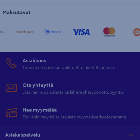
Maksutavat
Asiakkuus
Tutustu eri asiakkuusvaihtoehtoihin K-Raudassa.
Ota yhteyttä
Jätä meille palautetta tai lähetä yhteydenottopyyntö.
Hae myymälää
Etsi lähin myymäläsi laajasta myymäläverkostostamme
Asiakaspalvelu