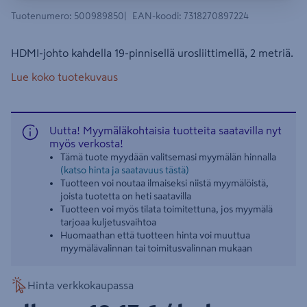
Tuotenumero
:
500989850
EAN-koodi
:
7318270897224
HDMI-johto kahdella 19-pinnisellä urosliittimellä, 2 metriä.
Lue koko tuotekuvaus
Uutta! Myymäläkohtaisia tuotteita saatavilla nyt
myös verkosta!
Tämä tuote myydään valitsemasi myymälän hinnalla
(katso hinta ja saatavuus tästä)
Tuotteen voi noutaa ilmaiseksi niistä myymälöistä,
joista tuotetta on heti saatavilla
Tuotteen voi myös tilata toimitettuna, jos myymälä
tarjoaa kuljetusvaihtoa
Huomaathan että tuotteen hinta voi muuttua
myymälävalinnan tai toimitusvalinnan mukaan
Hinta verkkokaupassa