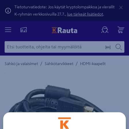
Tietoturvatiedote: Jos käytät kryptolompakkoa ja vierailit
K-ryhmän verkkosivuilla 27.7.,
lue tärkeät lisätiedot
.
/
/
Sähkö ja valaisimet
Sähkötarvikkeet
HDMI-kaapelit
Yksityiskohtainen kuvaus löytyy Tuotteen kuvaus -maamerki