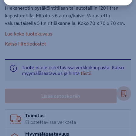
Hiekanerotin pysäköintitilaan tai autotalliin 120 litran
kapasiteetilla. Mitoitus 6 autoa/kaivo. Varustettu
valurautaisella 5 t:n ritiläkannella. Koko 70 x 70 x 70 cm.
Lue koko tuotekuvaus
Katso liitetiedostot
Tuote ei ole ostettavissa verkkokaupasta. Katso
myymäläsaatavuus ja hinta
tästä.
Lisää ostoskoriin
Toimitus
Ei ostettavissa verkosta
Myymäläsaatavuus