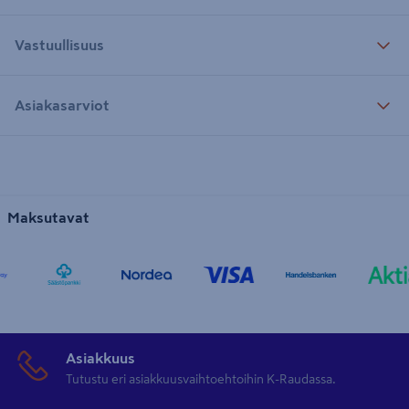
Vastuullisuus
Asiakasarviot
Maksutavat
Asiakkuus
Tutustu eri asiakkuusvaihtoehtoihin K-Raudassa.