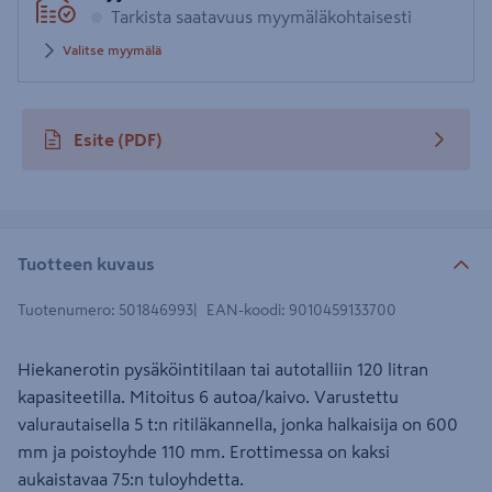
Tarkista saatavuus myymäläkohtaisesti
Valitse myymälä
Esite
(PDF)
avautuu uuteen välilehteen
Tuotteen kuvaus
Tuotenumero
:
501846993
EAN-koodi
:
9010459133700
Hiekanerotin pysäköintitilaan tai autotalliin 120 litran
kapasiteetilla. Mitoitus 6 autoa/kaivo. Varustettu
valurautaisella 5 t:n ritiläkannella, jonka halkaisija on 600
mm ja poistoyhde 110 mm. Erottimessa on kaksi
aukaistavaa 75:n tuloyhdetta.