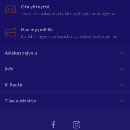
Ota yhteyttä
Jätä meille palautetta tai lähetä yhteydenottopyyntö.
Hae myymälää
Etsi lähin myymäläsi laajasta myymäläverkostostamme
Asiakaspalvelu
Info
K-Rauta
Tilaa uutiskirje