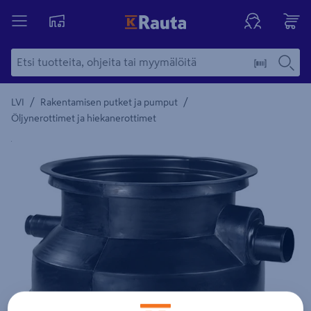
/
/
LVI
Rakentamisen putket ja pumput
Öljynerottimet ja hiekanerottimet
Yksityiskohtainen kuvaus löytyy Tuotteen kuvaus -maamerki