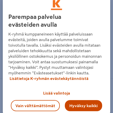
Parempaa palvelua
evästeiden avulla
K-ryhmä kumppaneineen käyttää palveluissaan
evästeitä, joiden avulla palvelumme toimivat
toivotulla tavalla. Lisäksi evästeiden avulla mitataan
palveluiden tehokkuutta sekä mahdollistetaan
yksilöllinen ostokokemus ja personoidun mainonnan
tarjoaminen. Voit antaa suostumuksesi painamalla
Zoomaa kuvaa sormilla kosketusnäytöllä
”Hyväksy kaikki”. Pystyt muuttamaan valintojasi
myöhemmin ”Evästeasetukset”-linkin kautta.
Lisätietoja K-ryhmän evästekäytännöistä
PIPELIFE
Lisää valintoja
Hiekanerotin Pipelife 120LK
Vain välttämättömät
Hyväksy kaikki
Tuotenumero
:
501846993
EAN-koodi
:
9010459133700