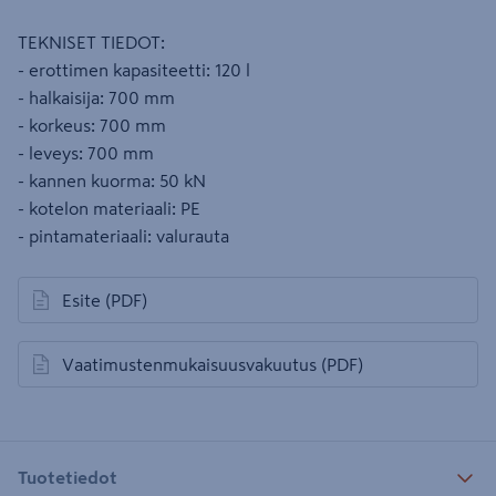
TEKNISET TIEDOT:
- erottimen kapasiteetti: 120 l
- halkaisija: 700 mm
- korkeus: 700 mm
- leveys: 700 mm
- kannen kuorma: 50 kN
- kotelon materiaali: PE
- pintamateriaali: valurauta
Esite
(PDF)
avautuu uuteen välilehteen
Vaatimustenmukaisuusvakuutus
(PDF)
avautuu uuteen välilehteen
Tuotetiedot