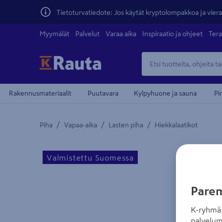
Tietoturvatiedote: Jos käytät kryptolompakkoa ja vierai
Myymälät
Palvelut
Varaa aika
Inspiraatio ja ohjeet
Tera
Rakennusmateriaalit
Puutavara
Kylpyhuone ja sauna
Pi
/
/
/
Piha
Vapaa-aika
Lasten piha
Hiekkalaatikot
Yksityiskohtainen kuvaus löytyy Tuotteen kuvaus -
Valmistettu Suomessa
Parem
K-ryhmä 
palvelum