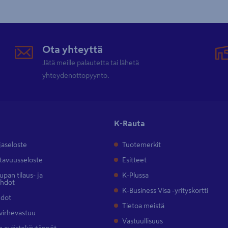
Ota yhteyttä
Jätä meille palautetta tai lähetä
yhteydenottopyyntö.
K-Rauta
jaseloste
Tuotemerkit
tavuusseloste
Esitteet
pan tilaus- ja
K-Plussa
ehdot
K-Business Visa -yrityskortti
hdot
Tietoa meistä
 virhevastuu
Vastuullisuus
 evästekäytännöt