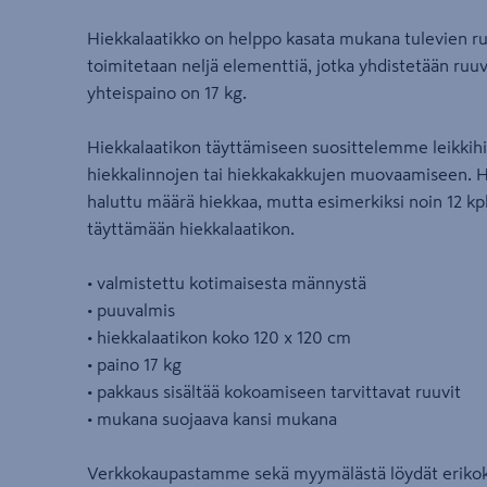
Hiekkalaatikko on helppo kasata mukana tulevien ru
toimitetaan neljä elementtiä, jotka yhdistetään ruuv
yhteispaino on 17 kg.
Hiekkalaatikon täyttämiseen suosittelemme leikkihi
hiekkalinnojen tai hiekkakakkujen muovaamiseen. Hi
haluttu määrä hiekkaa, mutta esimerkiksi noin 12 kpl 
täyttämään hiekkalaatikon.
• valmistettu kotimaisesta männystä
• puuvalmis
• hiekkalaatikon koko 120 x 120 cm
• paino 17 kg
• pakkaus sisältää kokoamiseen tarvittavat ruuvit
• mukana suojaava kansi mukana
Verkkokaupastamme sekä myymälästä löydät erikokoi