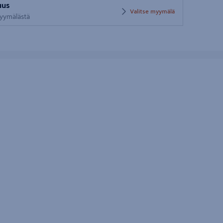
uus
postinumero
Valitse myymälä
 myymälästä