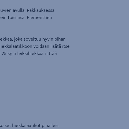
uvien avulla. Pakkauksessa
ein toisiinsa. Elementtien
ekkaa, joka soveltuu hyvin pihan
ekkalaatikkoon voidaan lisätä itse
25 kg:n leikkihiekkaa riittää
set hiekkalaatikot pihallesi.