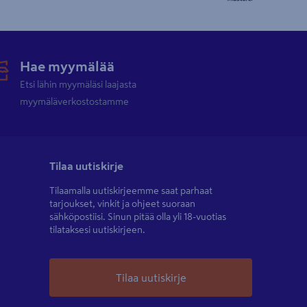
Hae myymälää
Etsi lähin myymäläsi laajasta
myymäläverkostostamme
Tilaa uutiskirje
Tilaamalla uutiskirjeemme saat parhaat
tarjoukset, vinkit ja ohjeet suoraan
sähköpostiisi. Sinun pitää olla yli 18-vuotias
tilataksesi uutiskirjeen.
Tilaa uutiskirje