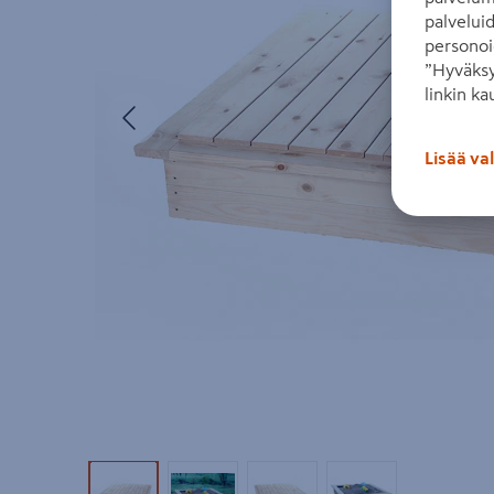
palvelui
personoi
”Hyväksy
linkin ka
Edellinen
Lisää va