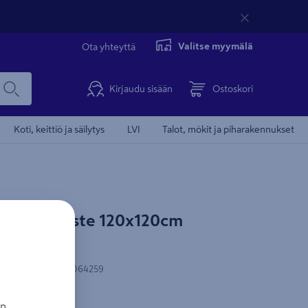
Valitse myymälä
Ota yhteyttä
Kirjaudu sisään
Ostoskori
Koti, keittiö ja säilytys
LVI
Talot, mökit ja piharakennukset
Miljöökoriste 120x120cm
Valmistettu Suo
almis
N-koodi
:
6417822064259
lua
an