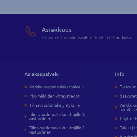
Asiakkuus
Tutustu eri asiakkuusvaihtoehtoihin K-Raudassa.
Asiakaspalvelu
Info
Verkkokaupan asiakaspalvelu
Tietosuo
Myymälöiden yhteystiedot
Saavutet
Tilinavauslomake yrityksille
Verkkokau
toimitus
Tilinavauslomake kuluttajille 1.
vastuullinen
Käyttöe
Tilinavauslomake kuluttajille 2.
Takuu ja
vastuullinen
K-ryhmän