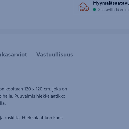
Myymäläsaatav
Saatavilla 13 eri
akasarviot
Vastuullisuus
on kooltaan 120 x 120 cm, joka on
pihalla. Puuvalmis hiekkalaatikko
la.
ja roskilta. Hiekkalaatikon kansi