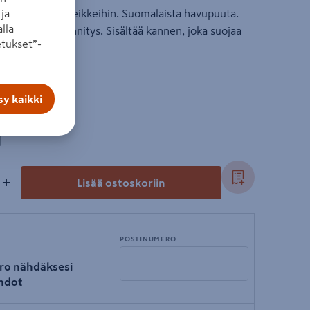
ja
alaatikko pihaleikkeihin. Suomalaista havupuuta.
lla
oota, ruuvikiinnitys. Sisältää kannen, joka suojaa
tukset”-
y kaikki
l
+
Lisää ostoskoriin
POSTINUMERO
ro nähdäksesi
hdot
Syötä