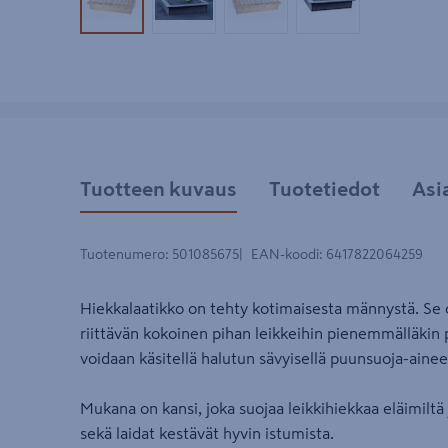
Tuotekuva 1
Tuotekuva 2
Tuotekuva 3
Tuotekuva 4
Tuotteen kuvaus
Tuotetiedot
Asi
Tuotenumero
:
501085675
EAN-koodi
:
6417822064259
Hiekkalaatikko on tehty kotimaisesta männystä. Se 
riittävän kokoinen pihan leikkeihin pienemmälläkin 
voidaan käsitellä halutun sävyisellä puunsuoja-aineel
Mukana on kansi, joka suojaa leikkihiekkaa eläimiltä 
sekä laidat kestävät hyvin istumista.