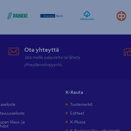
Ota yhteyttä
Jätä meille palautetta tai lähetä
yhteydenottopyyntö.
K-Rauta
jaseloste
Tuotemerkit
tavuusseloste
Esitteet
pan tilaus- ja
K-Plussa
ehdot
K-Business Visa -yrityskortti