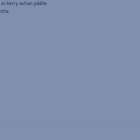
ei kerry astian päälle
antta