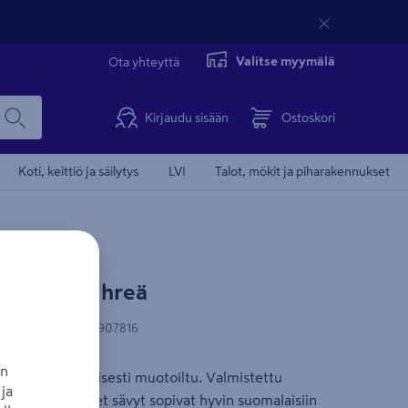
Valitse myymälä
Ota yhteyttä
Kirjaudu sisään
Ostoskori
Koti, keittiö ja säilytys
LVI
Talot, mökit ja piharakennukset
ora 120l vihreä
N-koodi
:
6418378907816
an
oka on ergonomisesti muotoiltu. Valmistettu
ja
tä. Maanläheiset sävyt sopivat hyvin suomalaisiin