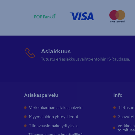
Asiakkuus
Tutustu eri asiakkuusvaihtoehtoihin K-Raudassa.
Asiakaspalvelu
Info
Verkkokaupan asiakaspalvelu
Tietosuo
Myymälöiden yhteystiedot
Saavutet
Tilinavauslomake yrityksille
Verkkokau
toimitus
Tilinavauslomake kuluttajille 1.