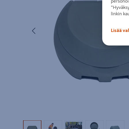
personoi
”Hyväksy
linkin ka
Edellinen
Lisää va