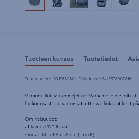
Tuotekuva 1
Tuotekuva 2
Tuotekuva 3
Tuotekuva 4
Tuotek
Tuotteen kuvaus
Tuotetiedot
Asi
Tuotenumero
:
501765080
EAN-koodi
:
6418378907816
Varaudu liukkauteen ajoissa. Varaamalla hiekoitushi
hiekoitusastiaan varmistat, etteivät liukkaat kelit p
Ominaisuudet:
• tilavuus: 120 litraa
• mitat: 80 x 68 x 58 cm (LxSxK)