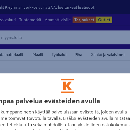
lit K-ryhmän verkkosivuilla 27.7.,
lue tärkeät lisätiedot
.
ssilaskuri
Tuotemerkit
Ammattilaisille
Tarjoukset
Outlet
ntamateriaalit
Maalit
Työkalut
Piha
Sähkö ja valaisimet
maamerkistä
INORA
Hiekoitusastia In
paa palvelua evästeiden avulla
Tuotenumero
:
501765080
EA
kumppaneineen käyttää palveluissaan evästeitä, joiden avulla
me toimivat toivotulla tavalla. Lisäksi evästeiden avulla mitata
Kotimainen hiekka-astia, j
den tehokkuutta sekä mahdollistetaan yksilöllinen ostokokemus 
säänkestävästä polyeteenis