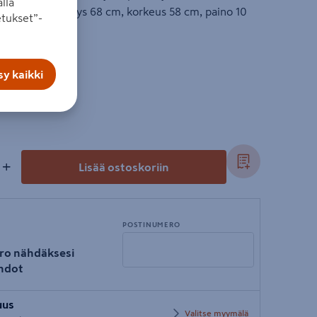
lla
eveys 80 cm, syvyys 68 cm, korkeus 58 cm, paino 10
tukset”-
y kaikki
+
Lisää ostoskoriin
POSTINUMERO
ro nähdäksesi
hdot
Syötä
uus
postinumero
Valitse myymälä