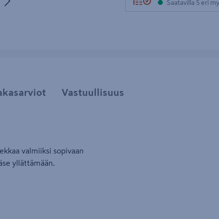
Saatavilla 5 eri 
uva 5
akasarviot
Vastuullisuus
ekkaa valmiiksi sopivaan
ääse yllättämään.