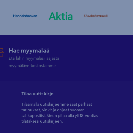
Hae myymälää
Etsi lähin myymäläsi laajasta
myymäläverkostostamme
Tilaa uutiskirje
Tilaamalla uutiskirjeemme saat parhaat
tarjoukset, vinkit ja ohjeet suoraan
sähköpostiisi. Sinun pitää olla yli 18-vuotias
tilataksesi uutiskirjeen.