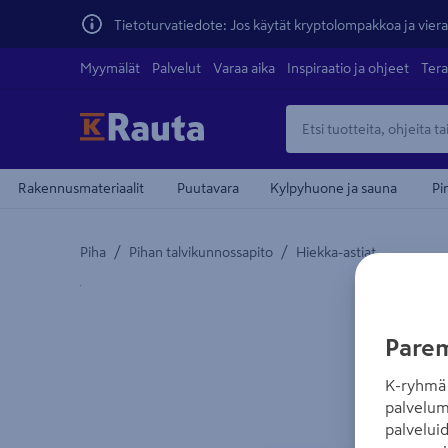
Tietoturvatiedote: Jos käytät kryptolompakkoa ja vierai
Myymälät
Palvelut
Varaa aika
Inspiraatio ja ohjeet
Tera
Rakennusmateriaalit
Puutavara
Kylpyhuone ja sauna
Pi
/
/
Piha
Pihan talvikunnossapito
Hiekka-astiat
Yksityiskohtainen kuvaus löytyy Tuotteen kuvaus -
Parem
K-ryhmä 
palvelum
palvelui