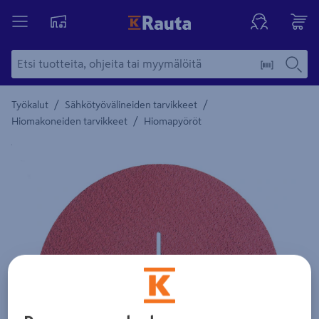
/
/
Työkalut
Sähkötyövälineiden tarvikkeet
/
Hiomakoneiden tarvikkeet
Hiomapyöröt
Yksityiskohtainen kuvaus löytyy Tuotteen kuvaus -maamerki