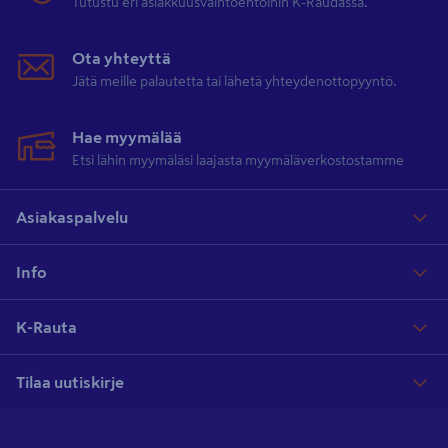
Tutustu eri asiakkuusvaihtoehtoihin K-Raudassa.
Ota yhteyttä
Jätä meille palautetta tai lähetä yhteydenottopyyntö.
Hae myymälää
Etsi lähin myymäläsi laajasta myymäläverkostostamme
Asiakaspalvelu
Info
K-Rauta
Tilaa uutiskirje