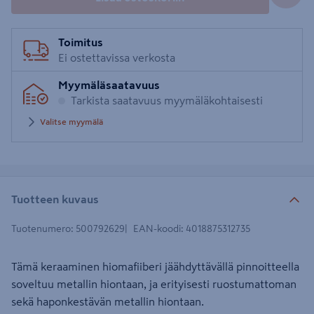
Toimitus
Ei ostettavissa verkosta
Myymäläsaatavuus
Tarkista saatavuus myymäläkohtaisesti
Valitse myymälä
Tuotteen kuvaus
Tuotenumero
:
500792629
EAN-koodi
:
4018875312735
Tämä keraaminen hiomafiiberi jäähdyttävällä pinnoitteella
soveltuu metallin hiontaan, ja erityisesti ruostumattoman
sekä haponkestävän metallin hiontaan.