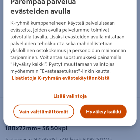
Parempaa palvelua
evästeiden avulla
K-ryhmä kumppaneineen käyttää palveluissaan
evästeitä, joiden avulla palvelumme toimivat
toivotulla tavalla. Lisäksi evästeiden avulla mitataan
palveluiden tehokkuutta sekä mahdollistetaan
yksilöllinen ostokokemus ja personoidun mainonnan
tarjoaminen. Voit antaa suostumuksesi painamalla
”Hyväksy kaikki”. Pystyt muuttamaan valintojasi
myöhemmin ”Evästeasetukset”-linkin kautta.
Lisätietoja K-ryhmän evästekäytännöistä
Zoomaa kuvaa sormilla kosketusnäytöllä
Lisää valintoja
MIRKA
Vain välttämättömät
Hyväksy kaikki
Hiomafiiberi Mirka cer xf870
180x22mm+ 36 50kpl
Tuotenumero
:
500792629
EAN-koodi
:
4018875312735