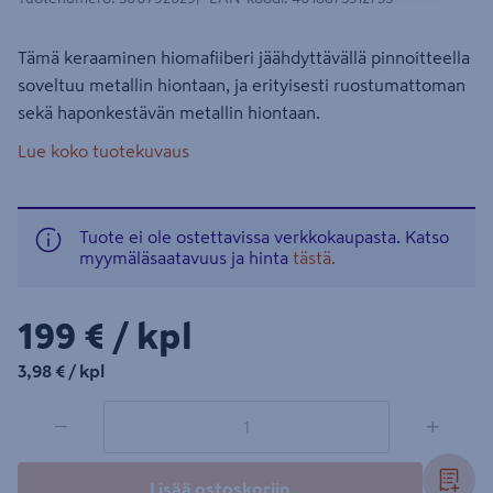
Tämä keraaminen hiomafiiberi jäähdyttävällä pinnoitteella
soveltuu metallin hiontaan, ja erityisesti ruostumattoman
sekä haponkestävän metallin hiontaan.
Lue koko tuotekuvaus
Tuote ei ole ostettavissa verkkokaupasta. Katso
myymäläsaatavuus ja hinta
tästä.
199€/kpl
199 €
/ kpl
3,98€/kpl
3,98 €
/ kpl
1 tuotetta
Määrä
−
+
Lisää ostoskoriin