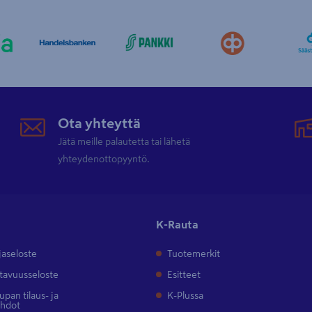
Ota yhteyttä
Jätä meille palautetta tai lähetä
yhteydenottopyyntö.
K-Rauta
jaseloste
Tuotemerkit
tavuusseloste
Esitteet
pan tilaus- ja
K-Plussa
ehdot