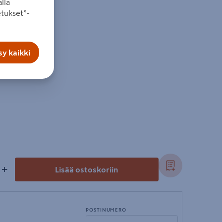
lla
tukset”-
idi
llakangas
y kaikki
+
Lisää ostoskoriin
POSTINUMERO