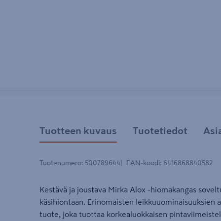
Tuotteen kuvaus
Tuotetiedot
Asi
Tuotenumero
:
500789644
EAN-koodi
:
6416868840582
Kestävä ja joustava Mirka Alox -hiomakangas sovelt
käsihiontaan. Erinomaisten leikkuuominaisuuksien 
tuote, joka tuottaa korkealuokkaisen pintaviimeiste