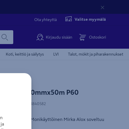
Valitse myymälä
Ota yhteyttä
Kirjaudu sisään
Ostoskori
Koti, keittiö ja säilytys
LVI
Talot, mökit ja piharakennukset
rka Alox 50mmx50m P60
N-koodi
:
6416868840582
an
angas rullassa. Monikäyttöinen Mirka Alox soveltuu
ja
aan.