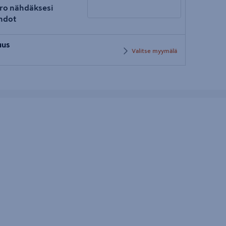
ro nähdäksesi
hdot
Syötä
uus
postinumero
Valitse myymälä