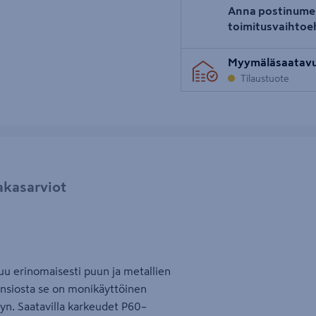
Anna postinume
toimitusvaihtoe
Myymäläsaatav
Tilaustuote
akasarviot
uu erinomaisesti puun ja metallien
ansiosta se on monikäyttöinen
lyn. Saatavilla karkeudet P60–