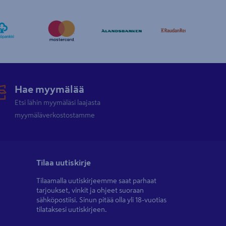
Hae myymälää
Etsi lähin myymäläsi laajasta
myymäläverkostostamme
Tilaa uutiskirje
Tilaamalla uutiskirjeemme saat parhaat
tarjoukset, vinkit ja ohjeet suoraan
sähköpostiisi. Sinun pitää olla yli 18-vuotias
tilataksesi uutiskirjeen.