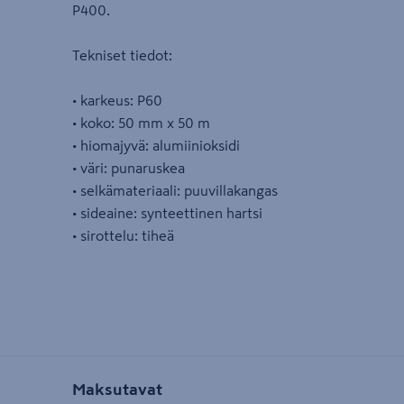
P400.
Tekniset tiedot:
• karkeus: P60
• koko: 50 mm x 50 m
• hiomajyvä: alumiinioksidi
• väri: punaruskea
• selkämateriaali: puuvillakangas
• sideaine: synteettinen hartsi
• sirottelu: tiheä
Maksutavat