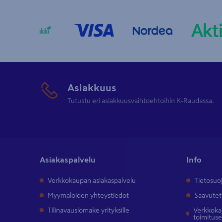
Asiakkuus
Tutustu eri asiakkuusvaihtoehtoihin K-Raudassa.
Asiakaspalvelu
Info
Verkkokaupan asiakaspalvelu
Tietosuo
Myymälöiden yhteystiedot
Saavutet
Tilinavauslomake yrityksille
Verkkokau
toimitus