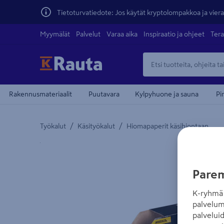
Tietoturvatiedote: Jos käytät kryptolompakkoa ja vierai
Myymälät
Palvelut
Varaa aika
Inspiraatio ja ohjeet
Tera
Rakennusmateriaalit
Puutavara
Kylpyhuone ja sauna
Pi
/
/
Työkalut
Käsityökalut
Hiomapaperit käsihiontaan
Yksityiskohtainen kuvaus löytyy Tuotteen kuvaus -
Parem
K-ryhmä 
palvelum
palvelui