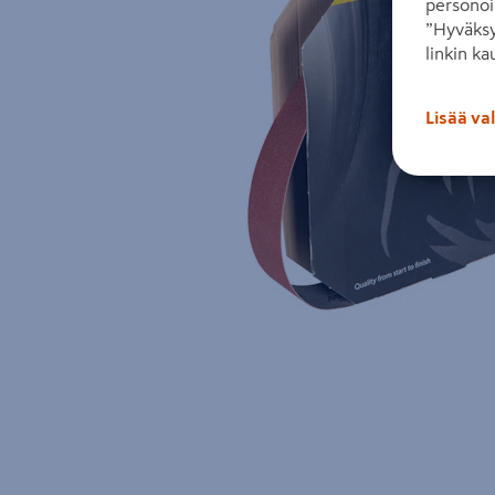
personoi
”Hyväksy
linkin ka
Lisää va