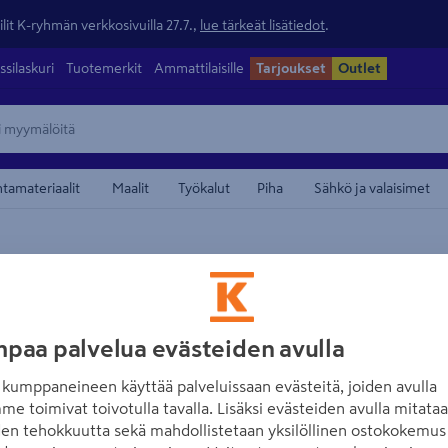
lit K-ryhmän verkkosivuilla 27.7.,
lue tärkeät lisätiedot
.
ssilaskuri
Tuotemerkit
Ammattilaisille
Tarjoukset
Outlet
ntamateriaalit
Maalit
Työkalut
Piha
Sähkö ja valaisimet
maamerkistä
MIRKA
Hiomakangas Mi
paa palvelua evästeiden avulla
Tuotenumero
:
500789644
EA
kumppaneineen käyttää palveluissaan evästeitä, joiden avulla
me toimivat toivotulla tavalla. Lisäksi evästeiden avulla mitata
Kestävä ja joustava hiomak
den tehokkuutta sekä mahdollistetaan yksilöllinen ostokokemus 
puun ja metallien käsihiont