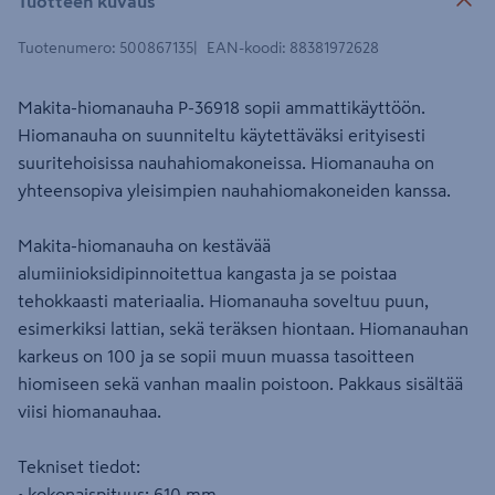
Tuotteen kuvaus
Tuotenumero
:
500867135
EAN-koodi
:
88381972628
Makita-hiomanauha P-36918 sopii ammattikäyttöön.
Hiomanauha on suunniteltu käytettäväksi erityisesti
suuritehoisissa nauhahiomakoneissa. Hiomanauha on
yhteensopiva yleisimpien nauhahiomakoneiden kanssa.
Makita-hiomanauha on kestävää
alumiinioksidipinnoitettua kangasta ja se poistaa
tehokkaasti materiaalia. Hiomanauha soveltuu puun,
esimerkiksi lattian, sekä teräksen hiontaan. Hiomanauhan
karkeus on 100 ja se sopii muun muassa tasoitteen
hiomiseen sekä vanhan maalin poistoon. Pakkaus sisältää
viisi hiomanauhaa.
Tekniset tiedot:
• kokonaispituus: 610 mm