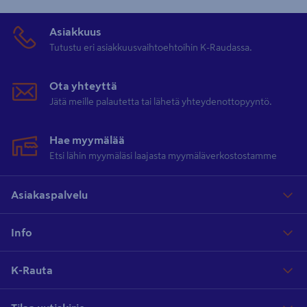
Asiakkuus
Tutustu eri asiakkuusvaihtoehtoihin K-Raudassa.
Ota yhteyttä
Jätä meille palautetta tai lähetä yhteydenottopyyntö.
Hae myymälää
Etsi lähin myymäläsi laajasta myymäläverkostostamme
Asiakaspalvelu
Info
K-Rauta