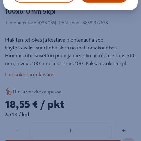
Hiomanauha Makita k100
100x610mm 5kpl
Tuotenumero
:
500867135
EAN-koodi
:
88381972628
Makitan tehokas ja kestävä hiontanauha sopii
käytettäväksi suuritehoisissa nauhahiomakoneissa.
Hiomanauha soveltuu puun ja metallin hiontaa. Pituus 610
mm, leveys 100 mm ja karkeus 100. Pakkauskoko 5 kpl.
Lue koko tuotekuvaus
Hinta verkkokaupassa
18,55€/pkt
18,55 €
/ pkt
3,71€/kpl
3,71 €
/ kpl
1 tuotetta
Määrä
−
+