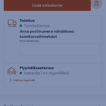
Lisää ostoskoriin
Toimitus
Toimitettavissa
Anna postinumero nähdäksesi
toimitusvaihtoehdot
POSTINUMERO
Syötä
Myymäläsaatavuus
postinumero
Saatavilla 1 eri myymälästä
Valitse myymälä