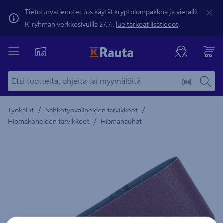
Tietoturvatiedote: Jos käytät kryptolompakkoa ja vierailit
K-ryhmän verkkosivuilla 27.7.,
lue tärkeät lisätiedot
.
/
/
Työkalut
Sähkötyövälineiden tarvikkeet
/
Hiomakoneiden tarvikkeet
Hiomanauhat
Yksityiskohtainen kuvaus löytyy Tuotteen kuvaus -maamerki