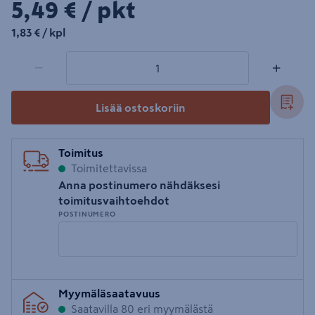
5,49€/pkt
5,49 €
/ pkt
1,83€/kpl
1,83 €
/ kpl
1 tuotetta
Määrä
−
+
Lisää ostoskoriin
Toimitus
Toimitettavissa
Anna postinumero nähdäksesi
toimitusvaihtoehdot
POSTINUMERO
Syötä
Myymäläsaatavuus
postinumero
Saatavilla 80 eri myymälästä