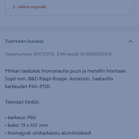
Valitse myymälä
Tuotteen kuvaus
Tuotenumero
:
501737276
EAN-koodi
:
6416868200676
Mirkan laadukas hiomanauha puun ja metallin hiontaan.
Sopii mm. B&D Raspi-Roope -koneisiin. Saatavilla
karkeudet P40–P120.
Tekniset tiedot:
• karkeus: P60
• koko: 13 x 457 mm
• hiomajyvä: sinikarkaistu alumiinioksidi