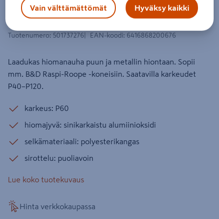
Hiomanauha Mirka punainen
Vain välttämättömät
Hyväksy kaikki
13x457mm P60 3kpl
Tuotenumero
:
501737276
EAN-koodi
:
6416868200676
Laadukas hiomanauha puun ja metallin hiontaan. Sopii
mm. B&D Raspi-Roope -koneisiin. Saatavilla karkeudet
P40–P120.
karkeus: P60
hiomajyvä: sinikarkaistu alumiinioksidi
selkämateriaali: polyesterikangas
sirottelu: puoliavoin
Lue koko tuotekuvaus
Hinta verkkokaupassa