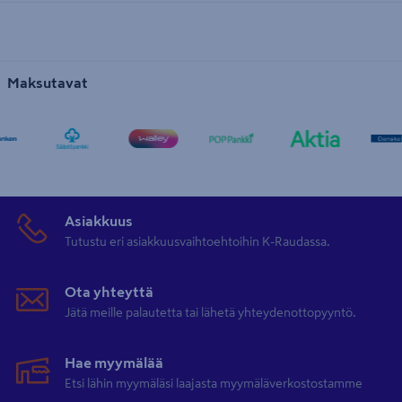
Maksutavat
Asiakkuus
Tutustu eri asiakkuusvaihtoehtoihin K-Raudassa.
Ota yhteyttä
Jätä meille palautetta tai lähetä yhteydenottopyyntö.
Hae myymälää
Etsi lähin myymäläsi laajasta myymäläverkostostamme