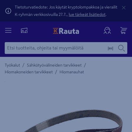
Tietoturvatiedote: Jos käytät kryptolompakkoa ja vierailit
K-ryhmän verkkosivuilla 27.7.,
lue tärkeät lisätiedot
.
/
/
Työkalut
Sähkötyövälineiden tarvikkeet
/
Hiomakoneiden tarvikkeet
Hiomanauhat
Yksityiskohtainen kuvaus löytyy Tuotteen kuvaus -maamerki