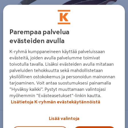
Edellinen
Seura
Parempaa palvelua
evästeiden avulla
K-ryhmä kumppaneineen käyttää palveluissaan
evästeitä, joiden avulla palvelumme toimivat
toivotulla tavalla. Lisäksi evästeiden avulla mitataan
palveluiden tehokkuutta sekä mahdollistetaan
yksilöllinen ostokokemus ja personoidun mainonnan
tarjoaminen. Voit antaa suostumuksesi painamalla
”Hyväksy kaikki”. Pystyt muuttamaan valintojasi
Zoomaa kuvaa sormilla kosketusnäytöllä
myöhemmin ”Evästeasetukset”-linkin kautta.
Lisätietoja K-ryhmän evästekäytännöistä
Lisää valintoja
MIRKA