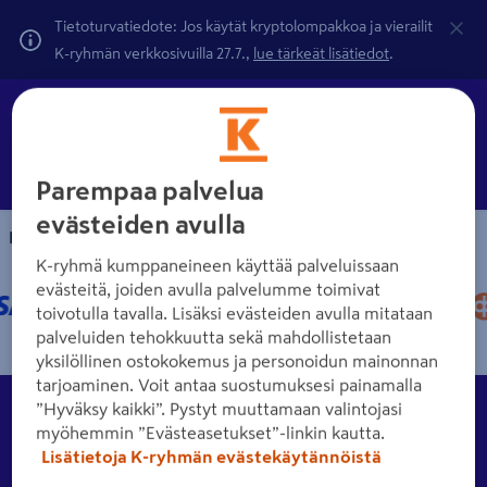
Tietoturvatiedote: Jos käytät kryptolompakkoa ja vierailit
K-ryhmän verkkosivuilla 27.7.,
lue tärkeät lisätiedot
.
Parempaa palvelua
evästeiden avulla
Maksutavat
K-ryhmä kumppaneineen käyttää palveluissaan
evästeitä, joiden avulla palvelumme toimivat
toivotulla tavalla. Lisäksi evästeiden avulla mitataan
palveluiden tehokkuutta sekä mahdollistetaan
yksilöllinen ostokokemus ja personoidun mainonnan
tarjoaminen. Voit antaa suostumuksesi painamalla
Asiakkuus
”Hyväksy kaikki”. Pystyt muuttamaan valintojasi
Tutustu eri asiakkuusvaihtoehtoihin K-Raudassa.
myöhemmin ”Evästeasetukset”-linkin kautta.
Lisätietoja K-ryhmän evästekäytännöistä