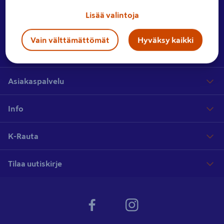
Ota yhteyttä
Jätä meille palautetta tai lähetä yhteydenottopyyntö.
Lisää valintoja
Vain välttämättömät
Hyväksy kaikki
Hae myymälää
Etsi lähin myymäläsi laajasta myymäläverkostostamme
Asiakaspalvelu
Info
K-Rauta
Tilaa uutiskirje