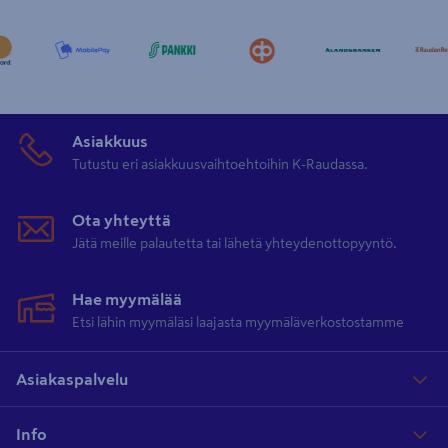
Asiakkuus
Tutustu eri asiakkuusvaihtoehtoihin K-Raudassa.
Ota yhteyttä
Jätä meille palautetta tai lähetä yhteydenottopyyntö.
Hae myymälää
Etsi lähin myymäläsi laajasta myymäläverkostostamme
Asiakaspalvelu
Info