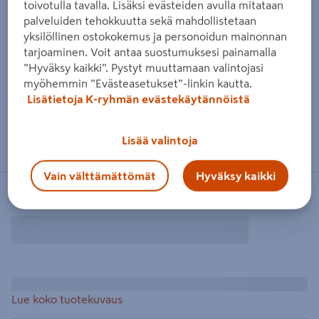
toivotulla tavalla. Lisäksi evästeiden avulla mitataan
palveluiden tehokkuutta sekä mahdollistetaan
yksilöllinen ostokokemus ja personoidun mainonnan
tarjoaminen. Voit antaa suostumuksesi painamalla
”Hyväksy kaikki”. Pystyt muuttamaan valintojasi
myöhemmin ”Evästeasetukset”-linkin kautta.
Lisätietoja K-ryhmän evästekäytännöistä
Lisää valintoja
Vain välttämättömät
Hyväksy kaikki
Lue koko tuotekuvaus