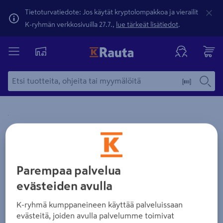
Tietoturvatiedote: Jos käytät kryptolompakkoa ja vierailit
K-ryhmän verkkosivuilla 27.7.,
lue tärkeät lisätiedot
.
Yksityiskohtainen kuvaus löytyy Tuotteen kuvaus -maamerki
Zoomaa kuvaa sormilla kosketusnäytöllä
Parempaa palvelua
evästeiden avulla
K-ryhmä kumppaneineen käyttää palveluissaan
evästeitä, joiden avulla palvelumme toimivat