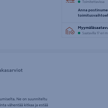
Toimitettavissa
uva 5
Anna postinume
toimitusvaihtoe
Myymäläsaatav
Saatavilla 17 eri
akasarviot
ulumiselta. Ne on suunniteltu
inta vähentää kitkaa ja estää