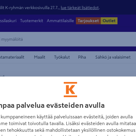
lit K-ryhmän verkkosivuilla 27.7.,
lue tärkeät lisätiedot
.
ssilaskuri
Tuotemerkit
Ammattilaisille
Tarjoukset
Outlet
ntamateriaalit
Maalit
Työkalut
Piha
Sähkö ja valaisimet
sut
maamerkistä
BIGDUO
Huopatarra BIG
paa palvelua evästeiden avulla
Tuotenumero
:
502775729
EA
kumppaneineen käyttää palveluissaan evästeitä, joiden avulla
me toimivat toivotulla tavalla. Lisäksi evästeiden avulla mitata
Suunniteltu suojaamaan herk
den tehokkuutta sekä mahdollistetaan yksilöllinen ostokokemus 
sopivat erityisesti puukalu