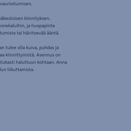
 vaurioitumisen.
käkestoisen kiinnityksen.
uonekaluihin, ja huopapinta
umista tai häiritsevää ääntä.
 tulee olla kuiva, puhdas ja
taa kiinnittymistä. Asennus on
 tiukasti haluttuun kohtaan. Anna
un liikuttamista.