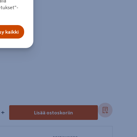
lla
tukset”-
y kaikki
eille
+
Lisää ostoskoriin