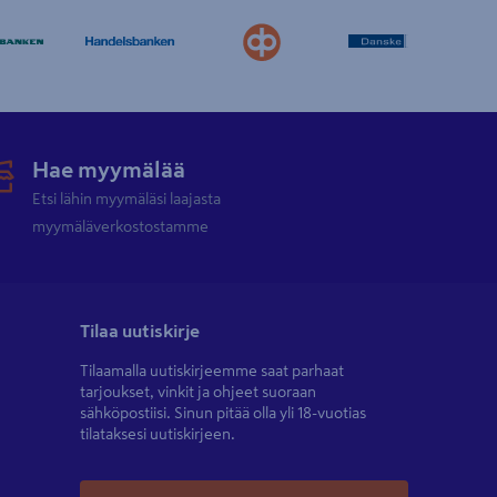
Hae myymälää
Etsi lähin myymäläsi laajasta
myymäläverkostostamme
Tilaa uutiskirje
Tilaamalla uutiskirjeemme saat parhaat
tarjoukset, vinkit ja ohjeet suoraan
sähköpostiisi. Sinun pitää olla yli 18-vuotias
tilataksesi uutiskirjeen.