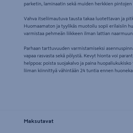
parketin, laminaatin sekä muiden herkkien pintojen
Vahva itseliimautuva tausta takaa luotettavan ja pit
Huomaamaton ja tyylikäs muotoilu sopii erilaisiin h
varmistaa pehmeän liikkeen ilman lattian naarmuunt
Parhaan tarttuvuuden varmistamiseksi asennuspinnan
vapaa rasvasta sekä pölystä. Kevyt hionta voi paran
helppoa: poista suojakalvo ja paina huopaliukukisko
liiman kiinnittyä vähintään 24 tuntia ennen huonekal
Maksutavat