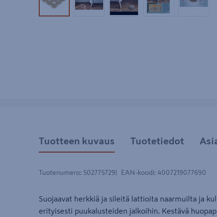
Tuotekuva 1
Tuotekuva 2
Tuotekuva 3
Tuotekuva 4
Tuotek
Tuotteen kuvaus
Tuotetiedot
Asi
Tuotenumero
:
502775729
EAN-koodi
:
4007219077690
Suojaavat herkkiä ja sileitä lattioita naarmuilta ja k
erityisesti puukalusteiden jalkoihin. Kestävä huopap