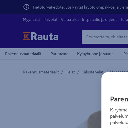
Tietoturvatiedote: Jos käytät kryptolompakkoa ja vierai
Myymälät
Palvelut
Varaa aika
Inspiraatio ja ohjeet
Tera
Rakennusmateriaalit
Puutavara
Kylpyhuone ja sauna
Pi
/
/
/
Rakennusmateriaalit
Helat
Kalustehelat
Huopatas
Yksityiskohtainen kuvaus löytyy Tuotteen kuvaus -
Parem
K-ryhmä 
palvelum
palvelui