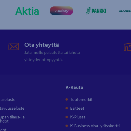
Ota yhteyttä
Jätä meille palautetta tai lähetä
yhteydenottopyyntö.
K-Rauta
jaseloste
Tuotemerkit
tavuusseloste
Esitteet
pan tilaus- ja
K-Plussa
ehdot
K-Business Visa -yrityskortti
hdot