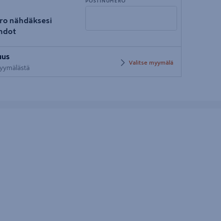
POSTINUMERO
ro nähdäksesi
hdot
Syötä
uus
postinumero
Valitse myymälä
 myymälästä