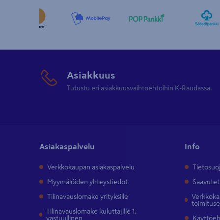
Asiakkuus
Tutustu eri asiakkuusvaihtoehtoihin K-Raudassa.
Asiakaspalvelu
Info
Verkkokaupan asiakaspalvelu
Tietosuo
Myymälöiden yhteystiedot
Saavutet
Tilinavauslomake yrityksille
Verkkokau
toimitus
Tilinavauslomake kuluttajille 1.
vastuullinen
Käyttöe