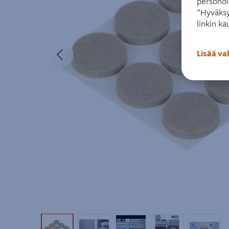
personoi
”Hyväksy
linkin ka
Edellinen
Lisää va