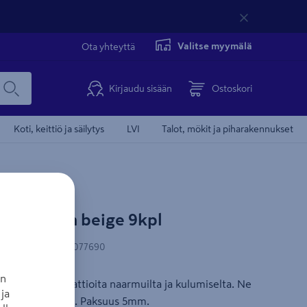
Valitse myymälä
Ota yhteyttä
Kirjaudu sisään
Ostoskori
Koti, keittiö ja säilytys
LVI
Talot, mökit ja piharakennukset
Tämä video 
DUO 28mm beige 9kpl
N-koodi
:
4007219077690
an
kiä ja sileitä lattioita naarmuilta ja kulumiselta. Ne
ja
steiden jalkoihin. Paksuus 5mm.