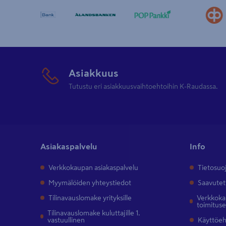
Asiakkuus
Tutustu eri asiakkuusvaihtoehtoihin K-Raudassa.
Asiakaspalvelu
Info
Verkkokaupan asiakaspalvelu
Tietosuo
Myymälöiden yhteystiedot
Saavutet
Tilinavauslomake yrityksille
Verkkokau
toimitus
Tilinavauslomake kuluttajille 1.
vastuullinen
Käyttöe