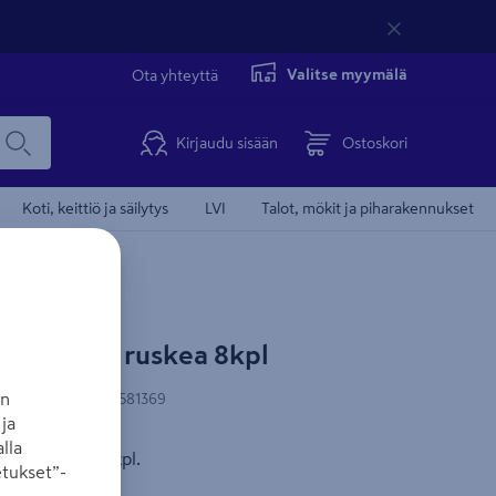
Valitse myymälä
Ota yhteyttä
Kirjaudu sisään
Ostoskori
Koti, keittiö ja säilytys
LVI
Talot, mökit ja piharakennukset
 20x3mm ruskea 8kpl
an
N-koodi
:
6438313581369
ja
lla
akkauksessa 8 kpl.
tukset”-