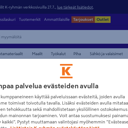
lit K-ryhmän verkkosivuilla 27.7.,
lue tärkeät lisätiedot
.
ssilaskuri
Tuotemerkit
Ammattilaisille
Tarjoukset
Outlet
ntamateriaalit
Maalit
Työkalut
Piha
Sähkö ja valaisimet
sut
maamerkistä
PROF
paa palvelua evästeiden avulla
Huopatarra PROF
kumppaneineen käyttää palveluissaan evästeitä, joiden avulla
me toimivat toivotulla tavalla. Lisäksi evästeiden avulla mitata
Tuotenumero
:
500935638
EA
den tehokkuutta sekä mahdollistetaan yksilöllinen ostokokemus 
dun mainonnan tarjoaminen. Voit antaa suostumuksesi painama
Koko: 20 x 3 mm, ruskea, p
 kaikki”. Pystyt muuttamaan valintojasi myöhemmin ”Evästease
utta.
Lisätietoja K-ryhmän evästekäytännöistä