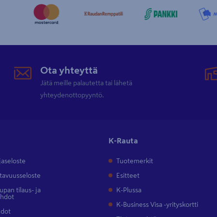
Ota yhteyttä
Jätä meille palautetta tai lähetä
yhteydenottopyyntö.
K-Rauta
jaseloste
Tuotemerkit
tavuusseloste
Esitteet
pan tilaus- ja
K-Plussa
ehdot
K-Business Visa -yrityskortti
hdot