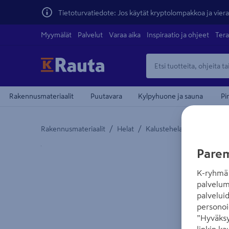
Tietoturvatiedote: Jos käytät kryptolompakkoa ja vierai
Myymälät
Palvelut
Varaa aika
Inspiraatio ja ohjeet
Tera
Rakennusmateriaalit
Puutavara
Kylpyhuone ja sauna
Pi
/
/
/
Rakennusmateriaalit
Helat
Kalustehelat
Huopatas
Yksityiskohtainen kuvaus löytyy Tuotteen kuvaus -
Parem
K-ryhmä 
palvelum
palvelui
personoi
”Hyväksy
linkin ka