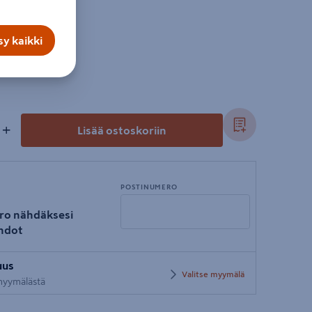
y kaikki
+
Lisää ostoskoriin
POSTINUMERO
ro nähdäksesi
hdot
Syötä
uus
postinumero
Valitse myymälä
 myymälästä