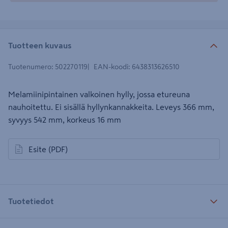
Tuotteen kuvaus
Tuotenumero
:
502270119
EAN-koodi
:
6438313626510
Melamiinipintainen valkoinen hylly, jossa etureuna
nauhoitettu. Ei sisällä hyllynkannakkeita. Leveys 366 mm,
syvyys 542 mm, korkeus 16 mm
Esite
(PDF)
avautuu uuteen välilehteen
Tuotetiedot