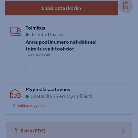
Lisää ostoskoriin
Toimitus
Toimitettavissa
Anna postinumero nähdäksesi
toimitusvaihtoehdot
POSTINUMERO
Syötä
Myymäläsaatavuus
postinumero
Saatavilla 25 eri myymälästä
Valitse myymälä
Esite
(PDF)
avautuu uuteen välilehteen