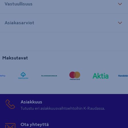
Vastuullisuus
Asiakasarviot
Maksutavat
Asiakkuus
Tutustu eri asiakkuusvaihtoehtoihin K-Raudassa.
Ota yhteyttä