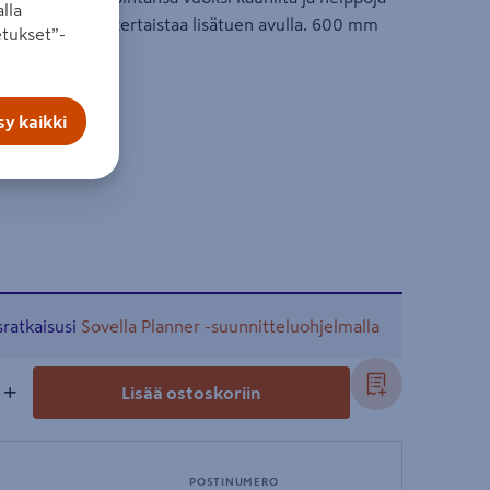
lla
voidaan kaksinkertaistaa lisätuen avulla. 600 mm
tukset”-
teä tuki mukana.
y kaikki
sratkaisusi
Sovella Planner -suunnitteluohjelmalla
+
Lisää ostoskoriin
POSTINUMERO