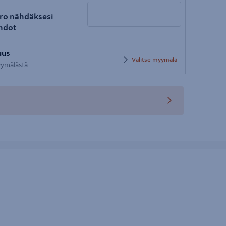
ro nähdäksesi
hdot
Syötä
uus
postinumero
Valitse myymälä
myymälästä
teen