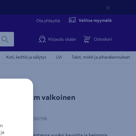
Valitse myymälä
Ota yhteyttä
Kirjaudu sisään
Ostoskori
Koti, keittiö ja säilytys
LVI
Talot, mökit ja piharakennukset
nonnan kohdentamisevästeiden
ella 60x90cm valkoinen
ksymisen.
eet nähdäksesi videon.
N-koodi
:
6410280007318
an
västeasetukset
ja
 kiiltävän maalipintansa vuoksi kauniita ja helppoja