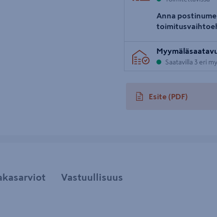
Anna postinume
toimitusvaihtoe
Myymäläsaatav
Saatavilla 3 eri 
Esite
(PDF)
avautuu uuteen välileh
akasarviot
Vastuullisuus