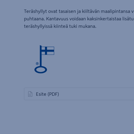
Teräshyllyt ovat tasaisen ja kiiltävän maalipintansa v
puhtaana. Kantavuus voidaan kaksinkertaistaa lisät
teräshyllyissä kiinteä tuki mukana.
Esite
(PDF)
avautuu uuteen välilehteen