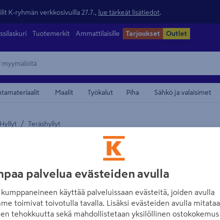
lit K-ryhmän verkkosivuilla 27.7.,
lue tärkeät lisätiedot
.
ssilaskuri
Tuotemerkit
Ammattilaisille
Tarjoukset
Outlet
ntamateriaalit
Maalit
Työkalut
Piha
Sähkö ja valaisimet
/
Hyllyt
Teräshyllyt
maamerkistä
SOVELLA
Tämä video vaatii mai
Hylly Sovella tu
hyvä
010073
paa palvelua evästeiden avulla
Hyväksy eväst
kumppaneineen käyttää palveluissaan evästeitä, joiden avulla
Tuotenumero
:
500663120
EA
me toimivat toivotulla tavalla. Lisäksi evästeiden avulla mitata
Avaa e
den tehokkuutta sekä mahdollistetaan yksilöllinen ostokokemus 
Teräshyllyt ovat tasaisen ja