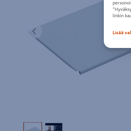
personoi
”Hyväksy
linkin ka
Edellinen
Lisää va