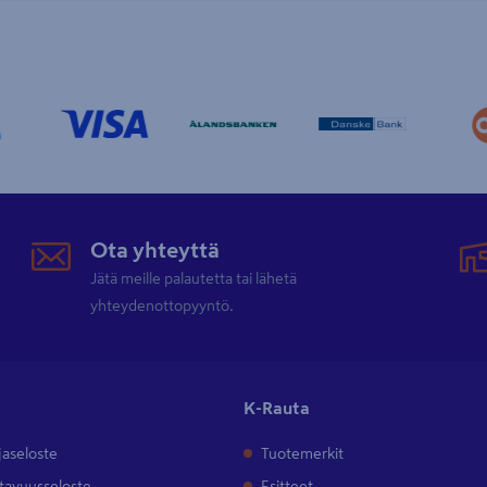
Ota yhteyttä
Jätä meille palautetta tai lähetä
yhteydenottopyyntö.
K-Rauta
jaseloste
Tuotemerkit
tavuusseloste
Esitteet