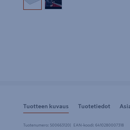
Tuotekuva 1
Tuotekuva 2
Tuotteen kuvaus
Tuotetiedot
Asi
Tuotenumero
:
500663120
EAN-koodi
:
6410280007318