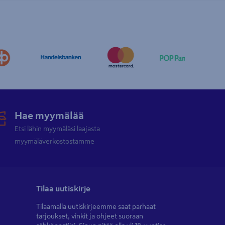
Hae myymälää
Etsi lähin myymäläsi laajasta
myymäläverkostostamme
Tilaa uutiskirje
Tilaamalla uutiskirjeemme saat parhaat
tarjoukset, vinkit ja ohjeet suoraan