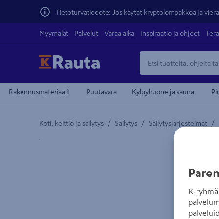
Tietoturvatiedote: Jos käytät kryptolompakkoa ja vierai
Myymälät
Palvelut
Varaa aika
Inspiraatio ja ohjeet
Tera
Rakennusmateriaalit
Puutavara
Kylpyhuone ja sauna
Pi
/
/
/
Koti, keittiö ja säilytys
Säilytys
Säilytysjärjestelmät
Yksityiskohtainen kuvaus löytyy Tuotteen kuvaus -
teiden
Parem
K-ryhmä 
palvelum
palvelui