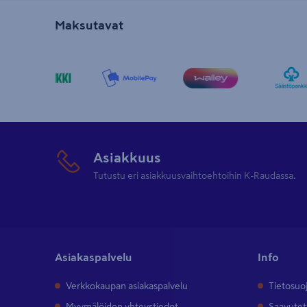
Maksutavat
Asiakkuus
Tutustu eri asiakkuusvaihtoehtoihin K-Raudassa.
Asiakaspalvelu
Info
Verkkokaupan asiakaspalvelu
Tietosuo
Myymälöiden yhteystiedot
Saavutet