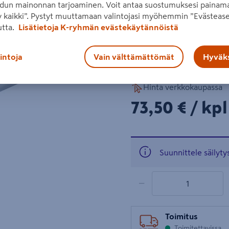
dun mainonnan tarjoaminen. Voit antaa suostumuksesi painama
pitää puhtaana. Kantavuus 
 kaikki”. Pystyt muuttamaan valintojasi myöhemmin ”Evästease
syvissä teräshyllyissä kiin
utta.
Lisätietoja K-ryhmän evästekäytännöistä
Lue koko tuotekuvaus
Seuraava
lintoja
Vain välttämättömät
Hyväks
Katso liitetiedostot
Hinta verkkokaupassa
73,50€/kpl
73,50 €
/ kpl
Suunnittele säilyty
1 tuotetta
Määrä
−
Toimitus
Toimitettavissa