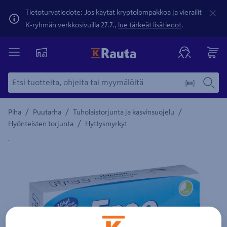
Tietoturvatiedote: Jos käytät kryptolompakkoa ja vierailit
K-ryhmän verkkosivuilla 27.7.,
lue tärkeät lisätiedot
.
/
/
/
Piha
Puutarha
Tuholaistorjunta ja kasvinsuojelu
/
Hyönteisten torjunta
Hyttysmyrkyt
Yksityiskohtainen kuvaus löytyy Tuotteen kuvaus -maamerki