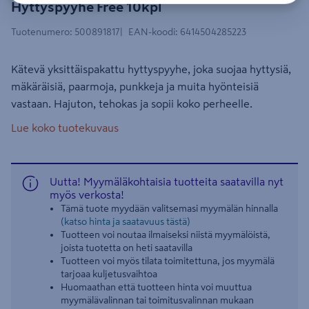
Hyttyspyyhe Free 10kpl
Tuotenumero
:
500891817
EAN-koodi
:
6414504285223
Kätevä yksittäispakattu hyttyspyyhe, joka suojaa hyttysiä,
mäkäräisiä, paarmoja, punkkeja ja muita hyönteisiä
vastaan. Hajuton, tehokas ja sopii koko perheelle.
Lue koko tuotekuvaus
Uutta! Myymäläkohtaisia tuotteita saatavilla nyt
myös verkosta!
Tämä tuote myydään valitsemasi myymälän hinnalla
(katso hinta ja saatavuus tästä)
Tuotteen voi noutaa ilmaiseksi niistä myymälöistä,
joista tuotetta on heti saatavilla
Tuotteen voi myös tilata toimitettuna, jos myymälä
tarjoaa kuljetusvaihtoa
Huomaathan että tuotteen hinta voi muuttua
myymälävalinnan tai toimitusvalinnan mukaan