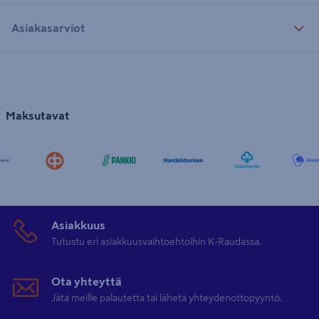
Asiakasarviot
Maksutavat
Asiakkuus
Tutustu eri asiakkuusvaihtoehtoihin K-Raudassa.
Ota yhteyttä
Jätä meille palautetta tai lähetä yhteydenottopyyntö.