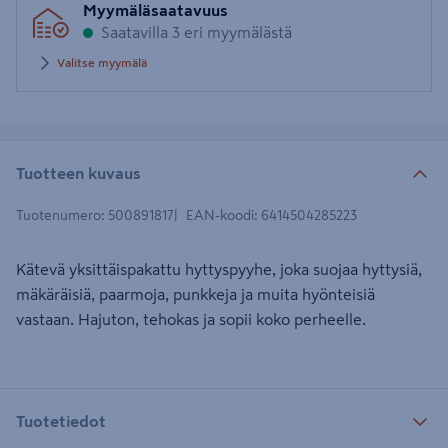
Myymäläsaatavuus
postinumero
Saatavilla 3 eri myymälästä
Valitse myymälä
Tuotteen kuvaus
Tuotenumero
:
500891817
EAN-koodi
:
6414504285223
Kätevä yksittäispakattu hyttyspyyhe, joka suojaa hyttysiä,
mäkäräisiä, paarmoja, punkkeja ja muita hyönteisiä
vastaan. Hajuton, tehokas ja sopii koko perheelle.
Tuotetiedot