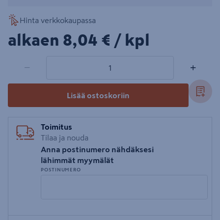
Hinta verkkokaupassa
8,04€/kpl
alkaen
8,04 €
/ kpl
1 tuotetta
Määrä
−
+
Lisää ostoskoriin
Toimitus
Tilaa ja nouda
Anna postinumero nähdäksesi
lähimmät myymälät
POSTINUMERO
Syötä