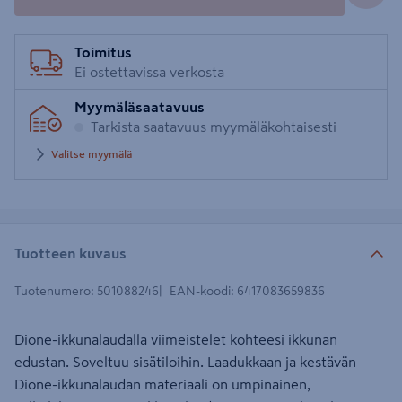
Toimitus
Ei ostettavissa verkosta
Myymäläsaatavuus
Tarkista saatavuus myymäläkohtaisesti
Valitse myymälä
Tuotteen kuvaus
Tuotenumero
:
501088246
EAN-koodi
:
6417083659836
Dione-ikkunalaudalla viimeistelet kohteesi ikkunan
edustan. Soveltuu sisätiloihin. Laadukkaan ja kestävän
Dione-ikkunalaudan materiaali on umpinainen,