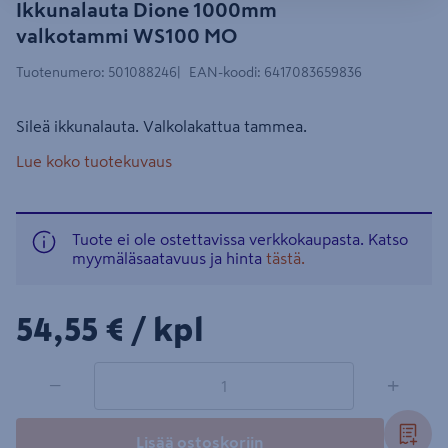
Ikkunalauta Dione 1000mm
valkotammi WS100 MO
Tuotenumero
:
501088246
EAN-koodi
:
6417083659836
Sileä ikkunalauta. Valkolakattua tammea.
Lue koko tuotekuvaus
Tuote ei ole ostettavissa verkkokaupasta. Katso
myymäläsaatavuus ja hinta
tästä.
54,55€/kpl
54,55 €
/ kpl
1 tuotetta
Määrä
−
+
Lisää ostoskoriin