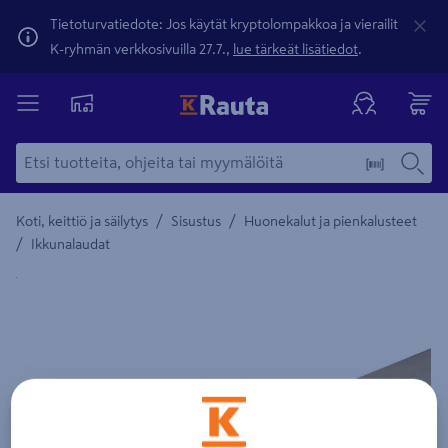
Tietoturvatiedote: Jos käytät kryptolompakkoa ja vierailit
K-ryhmän verkkosivuilla 27.7.,
lue tärkeät lisätiedot
.
/
/
Koti, keittiö ja säilytys
Sisustus
Huonekalut ja pienkalusteet
/
Ikkunalaudat
Yksityiskohtainen kuvaus löytyy Tuotteen kuvaus -maamerki