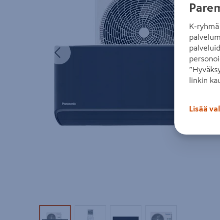
Parem
K-ryhmä 
palvelum
Edellinen
palvelui
personoi
”Hyväksy
linkin ka
Lisää va