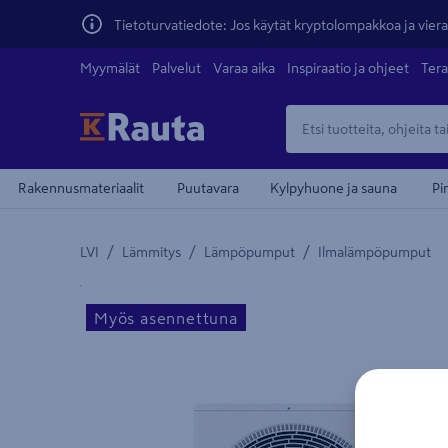
Tietoturvatiedote: Jos käytät kryptolompakkoa ja vierai
Myymälät
Palvelut
Varaa aika
Inspiraatio ja ohjeet
Tera
Rakennusmateriaalit
Puutavara
Kylpyhuone ja sauna
Pi
/
/
/
LVI
Lämmitys
Lämpöpumput
Ilmalämpöpumput
Yksityiskohtainen kuvaus löytyy Tuotteen kuvaus -
Myös asennettuna