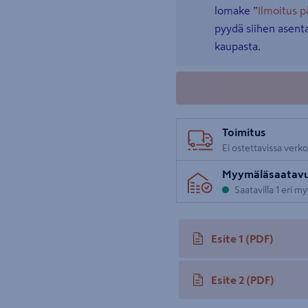
lomake ”
Ilmoitus 
pyydä siihen asenta
kaupasta.
Toimitus
Ei ostettavissa verk
Myymäläsaatav
Saatavilla 1 eri m
Esite 1
(PDF)
avautuu uuteen välileh
Esite 2
(PDF)
avautuu uuteen välileh