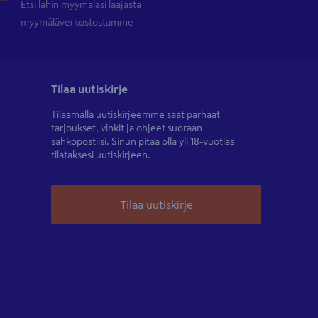
Etsi lähin myymäläsi laajasta
myymäläverkostostamme
Tilaa uutiskirje
Tilaamalla uutiskirjeemme saat parhaat
tarjoukset, vinkit ja ohjeet suoraan
sähköpostiisi. Sinun pitää olla yli 18-vuotias
tilataksesi uutiskirjeen.
Tilaa uutiskirje