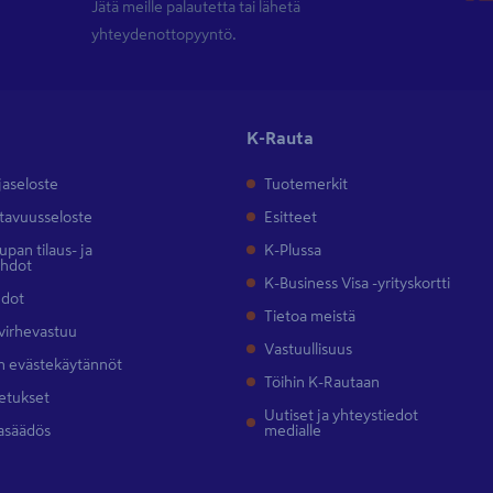
Jätä meille palautetta tai lähetä
yhteydenottopyyntö.
K-Rauta
jaseloste
Tuotemerkit
tavuusseloste
Esitteet
pan tilaus- ja
K-Plussa
ehdot
K-Business Visa -yrityskortti
hdot
Tietoa meistä
 virhevastuu
Vastuullisuus
 evästekäytännöt
Töihin K-Rautaan
etukset
Uutiset ja yhteystiedot
asäädös
medialle