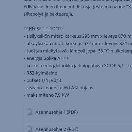
Edistyksellinen ilmanpuhdistusjärjestelmä nanoe™X
siitepölyä ja bakteereja.
TEKNISET TIEDOT:
- sisäyksikön mitat: korkeus 295 mm x leveys 870 
- ulkoyksikön mitat: korkeus 622 mm x leveys 824
- tuottaa miellyttävää lämpöä jopa -35 °C:n ulkoläm
- energialuokka A+++
- korkein energialuokka ja huippuhyvä SCOP 5,3 – sä
- R32-kylmäaine
- putket 1/4 ja 3/8
- sisäänrakennettu WLAN-ohjaus
- maksimiteho 7,9 kW
Asennusohje 1
(PDF)
avautuu uuteen välilehteen
Asennusohje 2
(PDF)