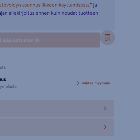
pätevöidyn asennusliikkeen käyttämisestä
” ja
jan allekirjoitus ennen kuin noudat tuotteen
Lisää ostoskoriin
osta
uus
Valitse myymälä
yymälästä
teen
teen