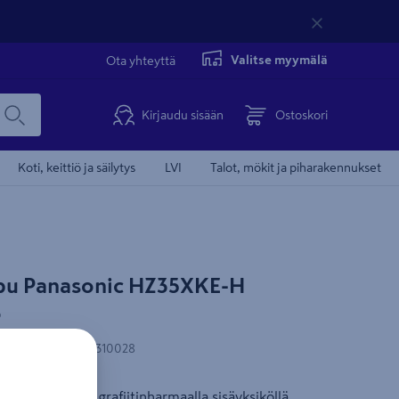
Valitse myymälä
Ota yhteyttä
Kirjaudu sisään
Ostoskori
Koti, keittiö ja säilytys
LVI
Talot, mökit ja piharakennukset
u Panasonic HZ35XKE-H
Myös asennettu
ö
-koodi
:
6438056310028
 HZ35XKE-H grafiitinharmaalla sisäyksiköllä.