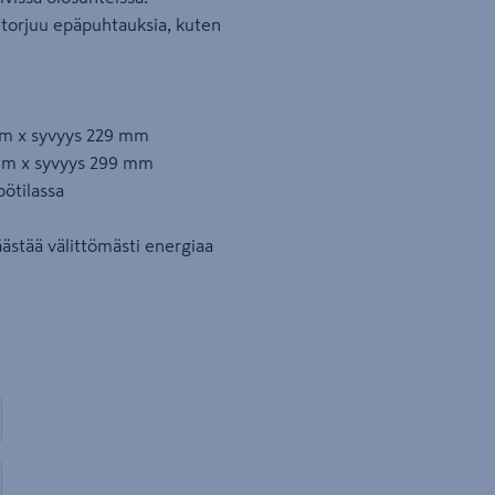
 torjuu epäpuhtauksia, kuten
mm x syvyys 229 mm
 mm x syvyys 299 mm
pötilassa
ästää välittömästi energiaa