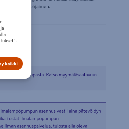
ksikön ja kauko-ohjaimen.
an
ja
lla
tukset”-
y kaikki
tavissa verkkokaupasta. Katso myymäläsaatavuus
 ilmalämpöpumpun asennus vaatii aina pätevöidyn
ikäli ostat ilmalämpöpumpun
ilman asennuspalvelua, tulosta alla oleva