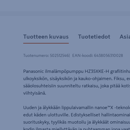
Tuotteen kuvaus
Tuotetiedot
Asi
Tuotenumero
:
502512546
EAN-koodi
:
6438056310028
Panasonic ilmalämpöpumppu HZ35XKE-H grafiitinharm
ulkoyksikön, sisäyksikön ja kauko-ohjaimen. Fiksu, er
sääolosuhteisiin suunniteltu ratkaisu, joka pitää kot
viihtyisänä.
Uuden ja älykkään lippulaivamallin nanoe™X -teknolo
edut käden ulottuville. Edistykselliset hallintaomin
suorituskyky, tyylikäs muotoilu ja älykkäät ominaisu
kodin ilmasta miellyttävän ja puhtaamman jopa vaati