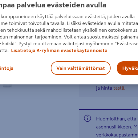
paa palvelua evästeiden avulla
Sisältää ulkoyksikön, sisäy
kumppaneineen käyttää palveluissaan evästeitä, joiden avulla
Lue koko tuotekuvaus
me toimivat toivotulla tavalla. Lisäksi evästeiden avulla mitata
Seuraava
den tehokkuutta sekä mahdollistetaan yksilöllinen ostokokemus 
dun mainonnan tarjoaminen. Voit antaa suostumuksesi painama
 kaikki”. Pystyt muuttamaan valintojasi myöhemmin ”Evästease
Katso vastuullisuustiedot
utta.
Lisätietoja K-ryhmän evästekäytännöistä
Katso liitetiedostot
lintoja
Vain välttämättömät
Hyväks
Tuote ei ole ostet
ja hinta
tästä.
Huomioithan, että
asennusliikkeen. M
verkkokaupastamme 