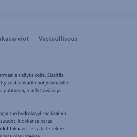
akasarviot
Vastuullisuus
aalla sisäyksiköllä. Sisältää
ityisesti ankariin pohjoismaisiin
isi puhtaana, miellyttävänä ja
gia tuo hydroksyyliradikaalien
aisuudet, luokkansa paras
udet takaavat, että laite tekee
vissa olosuhteissa.