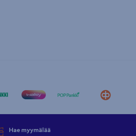
Hae myymälää