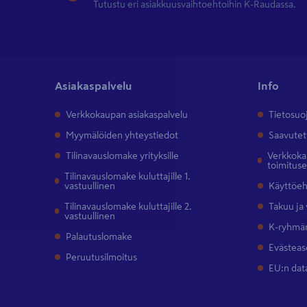
Tutustu eri asiakkuusvaihtoehtoihin K-Raudassa.
Asiakaspalvelu
Info
Verkkokaupan asiakaspalvelu
Tietosuo
Myymälöiden yhteystiedot
Saavutet
Tilinavauslomake yrityksille
Verkkokau
toimitus
Tilinavauslomake kuluttajille 1.
vastuullinen
Käyttöe
Tilinavauslomake kuluttajille 2.
Takuu ja
vastuullinen
K-ryhmän
Palautuslomake
Evästeas
Peruutusilmoitus
EU:n dat