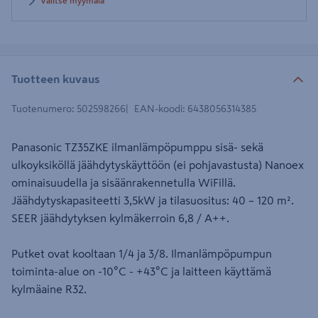
Valitse myymälä
Tuotteen kuvaus
Tuotenumero
:
502598266
EAN-koodi
:
6438056314385
Panasonic TZ35ZKE ilmanlämpöpumppu sisä- sekä
ulkoyksiköllä jäähdytyskäyttöön (ei pohjavastusta) Nanoex
ominaisuudella ja sisäänrakennetulla WiFillä.
Jäähdytyskapasiteetti 3,5kW ja tilasuositus: 40 – 120 m².
SEER jäähdytyksen kylmäkerroin 6,8 / A++.
Putket ovat kooltaan 1/4 ja 3/8. Ilmanlämpöpumpun
toiminta-alue on -10°C - +43°C ja laitteen käyttämä
kylmäaine R32.