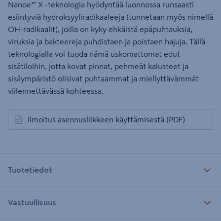
Nanoe™ X -teknologia hyödyntää luonnossa runsaasti
esiintyviä hydroksyyliradikaaleeja (tunnetaan myös nimellä
OH-radikaalit), joilla on kyky ehkäistä epäpuhtauksia,
viruksia ja bakteereja puhdistaen ja poistaen hajuja. Tällä
teknologialla voi tuoda nämä uskomattomat edut
sisätiloihin, jotta kovat pinnat, pehmeät kalusteet ja
sisäympäristö olisivat puhtaammat ja miellyttävämmät
viilennettävässä kohteessa.
Ilmoitus asennusliikkeen käyttämisestä
(PDF)
avautuu uuteen välilehteen
Tuotetiedot
Vastuullisuus