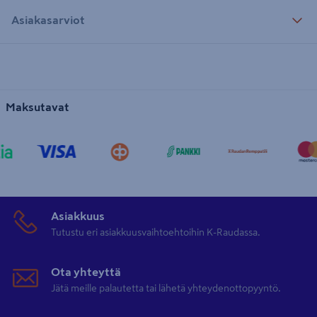
Asiakasarviot
Maksutavat
Asiakkuus
Tutustu eri asiakkuusvaihtoehtoihin K-Raudassa.
Ota yhteyttä
Jätä meille palautetta tai lähetä yhteydenottopyyntö.