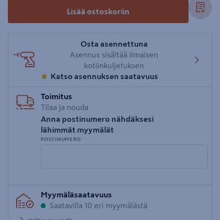
Lisää ostoskoriin
Osta asennettuna
Asennus sisältää ilmaisen
kotiinkuljetuksen
Katso asennuksen saatavuus
Toimitus
Tilaa ja nouda
Anna postinumero nähdäksesi
lähimmät myymälät
POSTINUMERO
Syötä
Myymäläsaatavuus
postinumero
Saatavilla 10 eri myymälästä