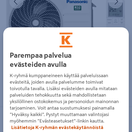
Parempaa palvelua
evästeiden avulla
K-ryhmä kumppaneineen käyttää palveluissaan
evästeitä, joiden avulla palvelumme toimivat
toivotulla tavalla. Lisäksi evästeiden avulla mitataan
Zoomaa kuvaa sormilla kosketusnäytöllä
palveluiden tehokkuutta sekä mahdollistetaan
yksilöllinen ostokokemus ja personoidun mainonnan
tarjoaminen. Voit antaa suostumuksesi painamalla
”Hyväksy kaikki”. Pystyt muuttamaan valintojasi
PANASONIC
myöhemmin ”Evästeasetukset”-linkin kautta.
Lisätietoja K-ryhmän evästekäytännöistä
Jäähdytyslaite Panasonic TZ35ZKE