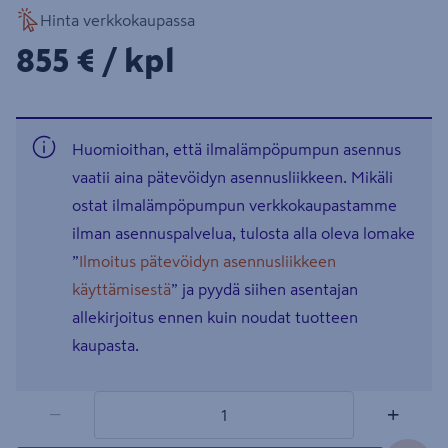
Hinta verkkokaupassa
855€/kpl
855 €
/ kpl
Huomioithan, että ilmalämpöpumpun asennus
vaatii aina pätevöidyn asennusliikkeen. Mikäli
ostat ilmalämpöpumpun verkkokaupastamme
ilman asennuspalvelua, tulosta alla oleva lomake
”
Ilmoitus pätevöidyn asennusliikkeen
käyttämisestä
” ja pyydä siihen asentajan
allekirjoitus ennen kuin noudat tuotteen
kaupasta.
1 tuotetta
Määrä
−
+