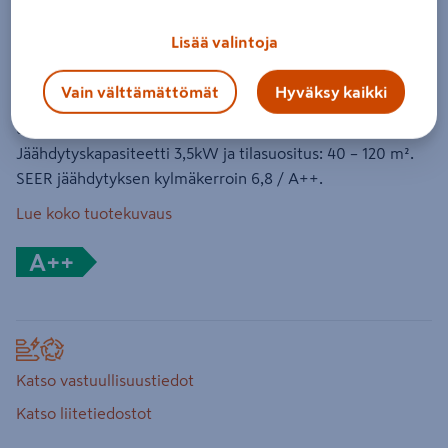
sisä+ulkoyksikkö
Lisää valintoja
Tuotenumero
:
502598266
EAN-koodi
:
6438056314385
Vain välttämättömät
Hyväksy kaikki
Panasonic TZ35ZKE ilmanlämpöpumppu sisä- sekä
ulkoyksiköllä jäähdytyskäyttöön (ei pohjavastusta).
Jäähdytyskapasiteetti 3,5kW ja tilasuositus: 40 – 120 m².
SEER jäähdytyksen kylmäkerroin 6,8 / A++.
Lue koko tuotekuvaus
A++
Katso vastuullisuustiedot
Katso liitetiedostot