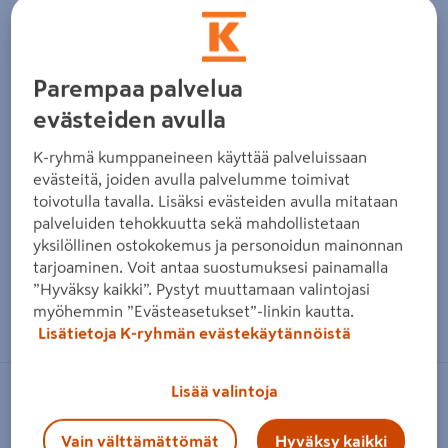
Parempaa palvelua
evästeiden avulla
K-ryhmä kumppaneineen käyttää palveluissaan
evästeitä, joiden avulla palvelumme toimivat
toivotulla tavalla. Lisäksi evästeiden avulla mitataan
palveluiden tehokkuutta sekä mahdollistetaan
yksilöllinen ostokokemus ja personoidun mainonnan
tarjoaminen. Voit antaa suostumuksesi painamalla
”Hyväksy kaikki”. Pystyt muuttamaan valintojasi
Zoomaa kuvaa sormilla kosketusnäytöllä
myöhemmin ”Evästeasetukset”-linkin kautta.
Lisätietoja K-ryhmän evästekäytännöistä
Lisää valintoja
CELLO
Jalkalista Cello 12x42x3200mm
Vain välttämättömät
Hyväksy kaikki