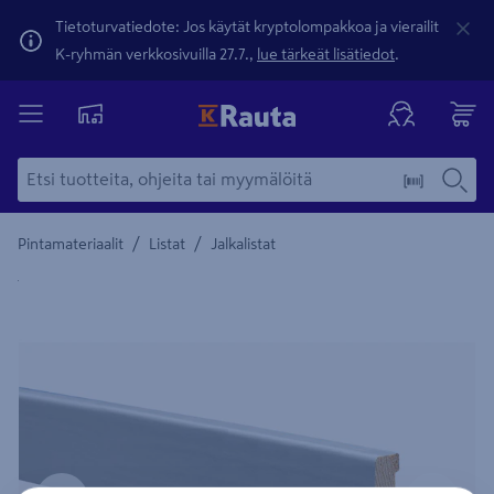
Tietoturvatiedote: Jos käytät kryptolompakkoa ja vierailit
K-ryhmän verkkosivuilla 27.7.,
lue tärkeät lisätiedot
.
/
/
Pintamateriaalit
Listat
Jalkalistat
Yksityiskohtainen kuvaus löytyy Tuotteen kuvaus -maamerki
Edellinen
Seura