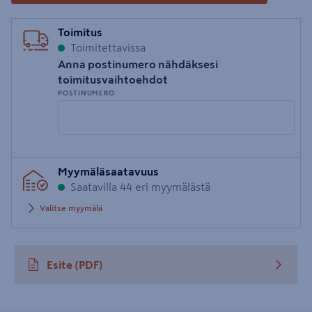
Toimitus
Toimitettavissa
Anna postinumero nähdäksesi
toimitusvaihtoehdot
POSTINUMERO
Syötä
Myymäläsaatavuus
postinumero
Saatavilla 44 eri myymälästä
Valitse myymälä
Esite
(PDF)
avautuu uuteen välilehteen