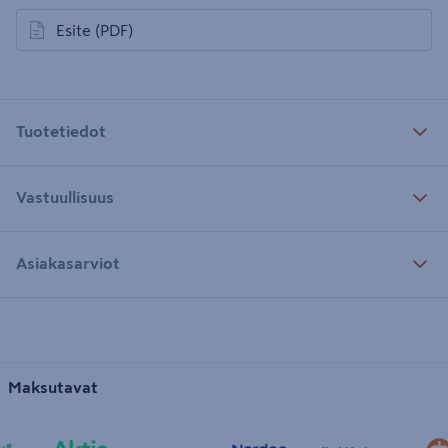
Esite
(PDF)
avautuu uuteen välilehteen
Tuotetiedot
Vastuullisuus
Asiakasarviot
Maksutavat