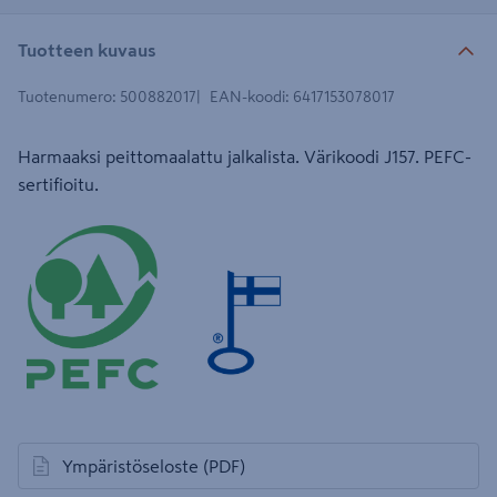
Tuotteen kuvaus
Tuotenumero
:
500882017
EAN-koodi
:
6417153078017
Harmaaksi peittomaalattu jalkalista. Värikoodi J157. PEFC-
sertifioitu.
Ympäristöseloste
(PDF)
avautuu uuteen välilehteen