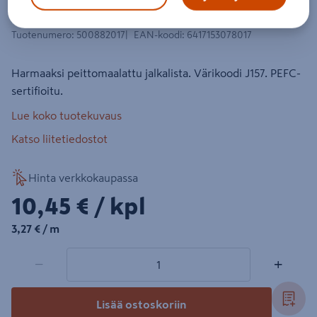
harmaa J157
Tuotenumero
:
500882017
EAN-koodi
:
6417153078017
Harmaaksi peittomaalattu jalkalista. Värikoodi J157. PEFC-
sertifioitu.
Lue koko tuotekuvaus
Katso liitetiedostot
Hinta verkkokaupassa
10,45€/kpl
10,45 €
/ kpl
3,27€/m
3,27 €
/ m
1 tuotetta
Määrä
−
+
Lisää ostoskoriin