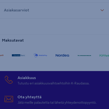
Asiakasarviot
Maksutavat
Asiakkuus
Tutustu eri asiakkuusvaihtoehtoihin K-Raudassa.
Ota yhteyttä
Jätä meille palautetta tai lähetä yhteydenottopyyntö.