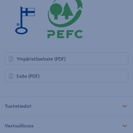
Ympäristöseloste
(PDF)
avautuu uuteen välilehteen
Esite
(PDF)
avautuu uuteen välilehteen
Tuotetiedot
Vastuullisuus