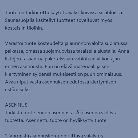
Tuote on tarkoitettu käytettäväksi kuivissa sisätiloissa.
Saunasuojalla käsitellyt tuotteet soveltuvat myös
kosteisiin tiloihin.
Varastoi tuote kosteudelta ja auringonvalolta suojatussa
paikassa, omassa suojamuovissa tasaisella alustalla. Anna
listojen tasaantua paketeissaan vähintään viikon ajan
ennen asennusta. Puu on elävä materiaali ja sen
kiertyminen syidensä mukaisesti on puun ominaisuus.
Avaa niput vasta asennuksen edetessä kiertymisen
estämiseksi.
ASENNUS
Tarkista tuote ennen asennusta. Älä asenna viallista
tuotetta. Asennettu tuote on hyväksytty tuote
1. Varmista asennuskohteen riittävä valaistus.