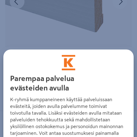
Parempaa palvelua
evästeiden avulla
Zoomaa kuvaa sormilla kosketusnäytöllä
K-ryhmä kumppaneineen käyttää palveluissaan
evästeitä, joiden avulla palvelumme toimivat
toivotulla tavalla. Lisäksi evästeiden avulla mitataan
palveluiden tehokkuutta sekä mahdollistetaan
CELLO
yksilöllinen ostokokemus ja personoidun mainonnan
Jalkalista Cello 12x70x3200mm
tarjoaminen. Voit antaa suostumuksesi painamalla