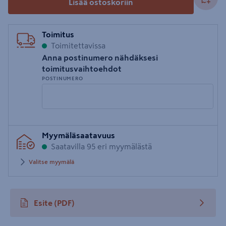
Lisää ostoskoriin
Toimitus
Toimitettavissa
Anna postinumero nähdäksesi
toimitusvaihtoehdot
POSTINUMERO
Syötä
Myymäläsaatavuus
postinumero
Saatavilla 95 eri myymälästä
Valitse myymälä
Esite
(PDF)
avautuu uuteen välilehteen