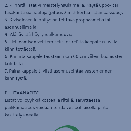
2. Kiinnitä listat viimeistelynaulaimella. Käytä uppo- tai
tasakantaisia nauloja (pituus 2,5 –3 kertaa listan paksuus).
3. Kiviseinään kiinnitys on tehtävä proppaamalla tai
asennusliimalla.
4. Älä lävistä höyrynsulkumuovia.
5. Halkeamisen välttämiseksi esirei’itä kappale ruuvilla
kiinnitettäessä.
6. Kiinnitä kappale taustaan noin 60 cm välein koolausten
kohdalta.
7. Paina kappale tiiviisti asennuspintaa vasten ennen
kiinnitystä.
PUHTAANAPITO
Listat voi pyyhkiä kostealla rätillä. Tarvittaessa
paikkamaalaus voidaan tehdä vesipohjaisella pinta-
käsittelyaineella.