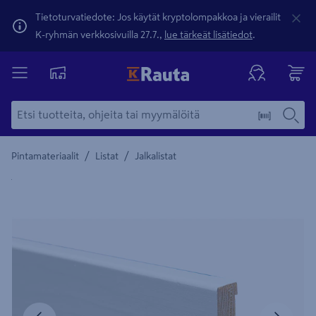
Tietoturvatiedote: Jos käytät kryptolompakkoa ja vierailit
K-ryhmän verkkosivuilla 27.7.,
lue tärkeät lisätiedot
.
/
/
Pintamateriaalit
Listat
Jalkalistat
Yksityiskohtainen kuvaus löytyy Tuotteen kuvaus -maamerki
Edellinen
Seura