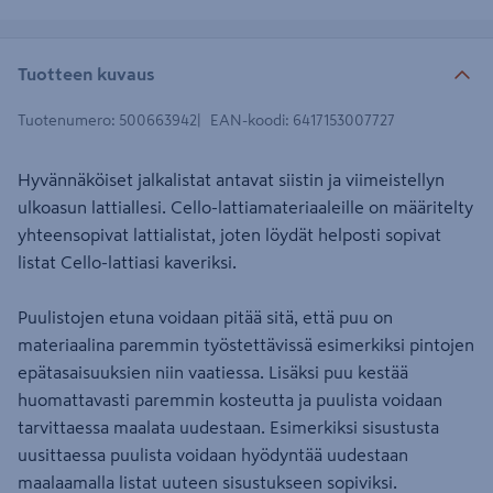
Tuotteen kuvaus
Tuotenumero
:
500663942
EAN-koodi
:
6417153007727
Hyvännäköiset jalkalistat antavat siistin ja viimeistellyn
ulkoasun lattiallesi. Cello-lattiamateriaaleille on määritelty
yhteensopivat lattialistat, joten löydät helposti sopivat
listat Cello-lattiasi kaveriksi.
Puulistojen etuna voidaan pitää sitä, että puu on
materiaalina paremmin työstettävissä esimerkiksi pintojen
epätasaisuuksien niin vaatiessa. Lisäksi puu kestää
huomattavasti paremmin kosteutta ja puulista voidaan
tarvittaessa maalata uudestaan. Esimerkiksi sisustusta
uusittaessa puulista voidaan hyödyntää uudestaan
maalaamalla listat uuteen sisustukseen sopiviksi.