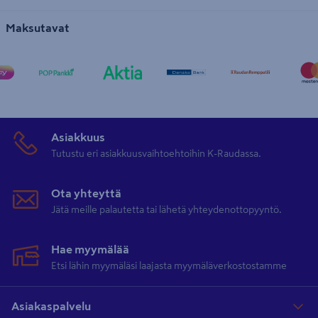
Maksutavat
Asiakkuus
Tutustu eri asiakkuusvaihtoehtoihin K-Raudassa.
Ota yhteyttä
Jätä meille palautetta tai lähetä yhteydenottopyyntö.
Hae myymälää
Etsi lähin myymäläsi laajasta myymäläverkostostamme
Asiakaspalvelu