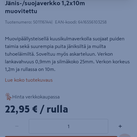
Jänis-/suojaverkko 1,2x10m
muovitettu
Tuotenumero
:
501116144
EAN-koodi
:
6416556103258
Muovipäällysteisellä kuusikulmaverkolla suojaat puiden
taimia sekä suurempia puita jäniksiltä ja muilta
tuhoeläimiltä. Soveltuu myös askarteluun. Verkon
lankavahvuus 0,9mm ja silmäkoko 25mm. Verkon korkeus
1,2m ja rullassa on 10m.
Lue koko tuotekuvaus
Hinta verkkokaupassa
22,95€/rulla
22,95 €
/ rulla
1 tuotetta
Määrä
−
+