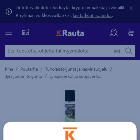
Tietoturvatiedote: Jos käytät kryptolompakkoa ja vierailit
K-ryhmän verkkosivuilla 27.7.,
lue tärkeät lisätiedot
.
/
/
/
Piha
Puutarha
Tuholaistorjunta ja kasvinsuojelu
/
Jyrsijöiden torjunta
Jyrsijäverkot ja suojaverkot
Yksityiskohtainen kuvaus löytyy Tuotteen kuvaus -maamerki