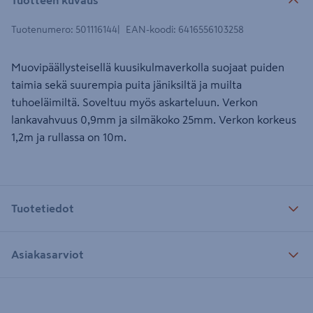
Tuotenumero
:
501116144
EAN-koodi
:
6416556103258
Muovipäällysteisellä kuusikulmaverkolla suojaat puiden
taimia sekä suurempia puita jäniksiltä ja muilta
tuhoeläimiltä. Soveltuu myös askarteluun. Verkon
lankavahvuus 0,9mm ja silmäkoko 25mm. Verkon korkeus
1,2m ja rullassa on 10m.
Tuotetiedot
Asiakasarviot