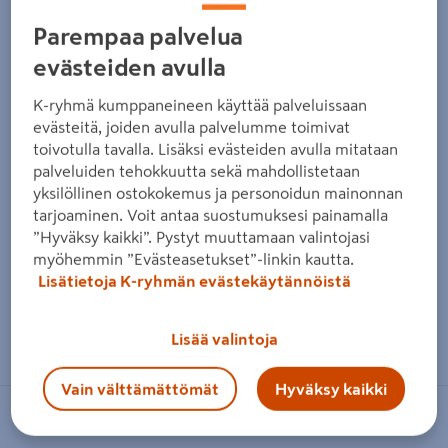
Parempaa palvelua
evästeiden avulla
K-ryhmä kumppaneineen käyttää palveluissaan
evästeitä, joiden avulla palvelumme toimivat
toivotulla tavalla. Lisäksi evästeiden avulla mitataan
palveluiden tehokkuutta sekä mahdollistetaan
yksilöllinen ostokokemus ja personoidun mainonnan
tarjoaminen. Voit antaa suostumuksesi painamalla
”Hyväksy kaikki”. Pystyt muuttamaan valintojasi
myöhemmin ”Evästeasetukset”-linkin kautta.
Lisätietoja K-ryhmän evästekäytännöistä
Zoomaa kuvaa sormilla kosketusnäytöllä
Lisää valintoja
Vain välttämättömät
Hyväksy kaikki
TARHA