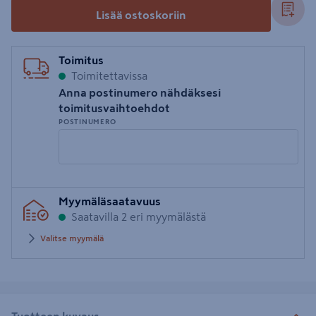
Lisää ostoskoriin
Toimitus
Toimitettavissa
Anna postinumero nähdäksesi
toimitusvaihtoehdot
POSTINUMERO
Syötä
Myymäläsaatavuus
postinumero
Saatavilla 2 eri myymälästä
Valitse myymälä
Tuotteen kuvaus