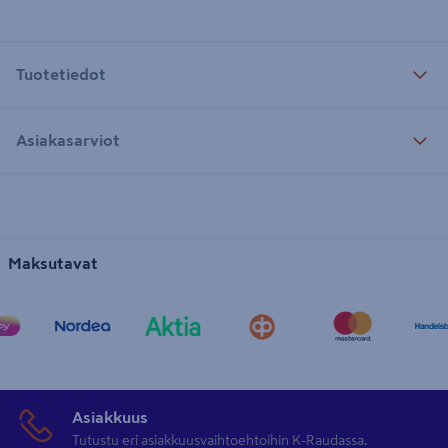
Tuotetiedot
Asiakasarviot
Maksutavat
Asiakkuus
Tutustu eri asiakkuusvaihtoehtoihin K-Raudassa.