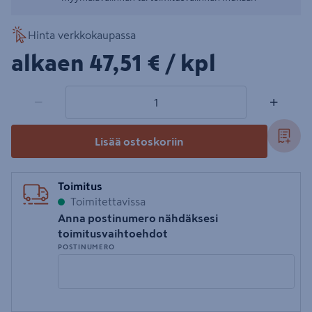
Hinta verkkokaupassa
47,51€/kpl
alkaen
47,51 €
/ kpl
1 tuotetta
Määrä
−
+
Lisää ostoskoriin
Toimitus
Toimitettavissa
Anna postinumero nähdäksesi
toimitusvaihtoehdot
POSTINUMERO