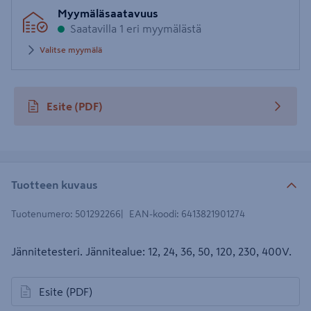
Syötä
Myymäläsaatavuus
postinumero
Saatavilla 1 eri myymälästä
Valitse myymälä
Esite
(PDF)
avautuu uuteen välilehteen
Tuotteen kuvaus
Tuotenumero
:
501292266
EAN-koodi
:
6413821901274
Jännitetesteri. Jännitealue: 12, 24, 36, 50, 120, 230, 400V.
Esite
(PDF)
avautuu uuteen välilehteen