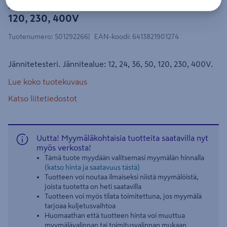
Jännitetesteri OPAL 12, 24, 36, 50,
120, 230, 400V
Tuotenumero
:
501292266
EAN-koodi
:
6413821901274
Jännitetesteri. Jännitealue: 12, 24, 36, 50, 120, 230, 400V.
Lue koko tuotekuvaus
Katso liitetiedostot
Uutta! Myymäläkohtaisia tuotteita saatavilla nyt
myös verkosta!
Tämä tuote myydään valitsemasi myymälän hinnalla
(katso hinta ja saatavuus tästä)
Tuotteen voi noutaa ilmaiseksi niistä myymälöistä,
joista tuotetta on heti saatavilla
Tuotteen voi myös tilata toimitettuna, jos myymälä
tarjoaa kuljetusvaihtoa
Huomaathan että tuotteen hinta voi muuttua
myymälävalinnan tai toimitusvalinnan mukaan