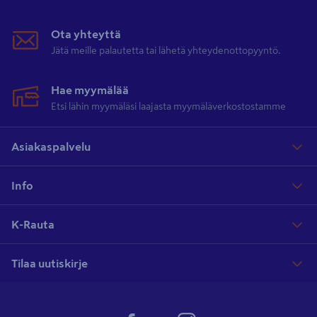
Ota yhteyttä
Jätä meille palautetta tai lähetä yhteydenottopyyntö.
Hae myymälää
Etsi lähin myymäläsi laajasta myymäläverkostostamme
Asiakaspalvelu
Info
K-Rauta
Tilaa uutiskirje