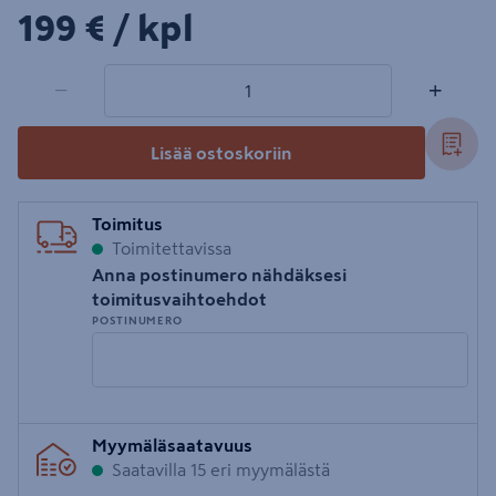
199€/kpl
199 €
/ kpl
1 tuotetta
Määrä
−
+
Lisää ostoskoriin
Toimitus
Toimitettavissa
Anna postinumero nähdäksesi
toimitusvaihtoehdot
POSTINUMERO
Syötä
Myymäläsaatavuus
postinumero
Saatavilla 15 eri myymälästä