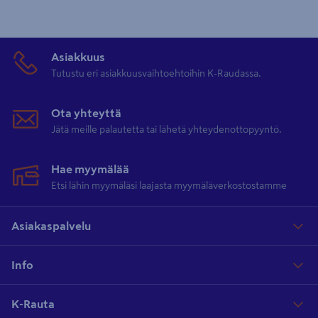
Asiakkuus
Tutustu eri asiakkuusvaihtoehtoihin K-Raudassa.
Ota yhteyttä
Jätä meille palautetta tai lähetä yhteydenottopyyntö.
Hae myymälää
Etsi lähin myymäläsi laajasta myymäläverkostostamme
Asiakaspalvelu
Info
K-Rauta