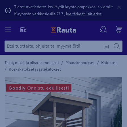
Tietoturvatiedote: Jos käytät kryptolompakkoa ja vierailit
K-ryhmän verkkosivuilla 27.7.,
lue tärkeät lisätiedot
.
/
/
Talot, mökit ja piharakennukset
Piharakennukset
Katokset
/
Roskakatokset ja jätekatokset
Yksityiskohtainen kuvaus löytyy Tuotteen kuvaus -maamerki
Goodiy
Onnistu edullisesti