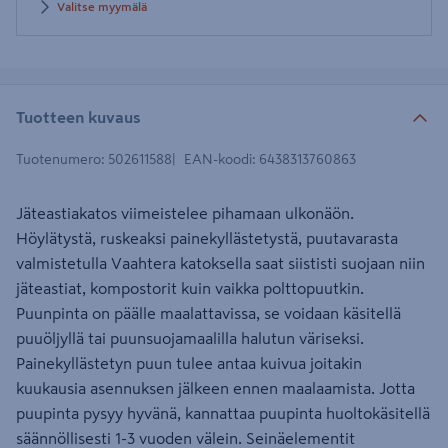
Valitse myymälä
Tuotteen kuvaus
Tuotenumero
:
502611588
EAN-koodi
:
6438313760863
Jäteastiakatos viimeistelee pihamaan ulkonäön.
Höylätystä, ruskeaksi painekyllästetystä, puutavarasta
valmistetulla Vaahtera katoksella saat siististi suojaan niin
jäteastiat, kompostorit kuin vaikka polttopuutkin.
Puunpinta on päälle maalattavissa, se voidaan käsitellä
puuöljyllä tai puunsuojamaalilla halutun väriseksi.
Painekyllästetyn puun tulee antaa kuivua joitakin
kuukausia asennuksen jälkeen ennen maalaamista. Jotta
puupinta pysyy hyvänä, kannattaa puupinta huoltokäsitellä
säännöllisesti 1-3 vuoden välein. Seinäelementit