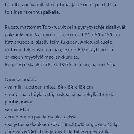
toimitetaan valmiiksi koottuna, ja ne on nopea liittää
toisiinsa rakennuspaikalla.
Ruostumattomat Torx-ruuvit sekä pystytysohje sisältyvät
pakkaukseen. Valmiin tuotteen mitat 84 x 84 x 184 cm.
Kattohuopa ei sisälly toimitukseen. Ankkuroi tuote
riittävän tukevasti maahan, esimerkiksi käyttämällä
erikseen myytäviä maa-ankkureita.
Kuljetuspakkauksen koko 185x80x13 cm, paino 45 kg
Ominaisuudet:
• valmiin tuotteen mitat: 84 x 84 x 184 cm
• materiaali: höylätystä, ruskeaksi painekyllästetystä,
puutavarasta
valmistettu
• puupinta on päälle maalattavissa
• kuljetuspakkauksen koko: 185x80x13 cm, paino 45 kg
• jätekatos 240 litran jäteastialle tai kompostorille