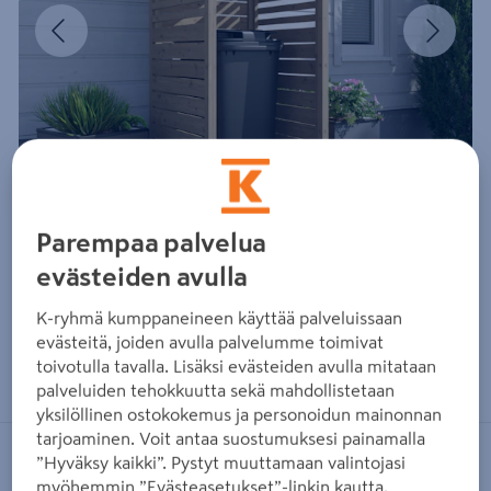
Edellinen
Seura
Parempaa palvelua
evästeiden avulla
K-ryhmä kumppaneineen käyttää palveluissaan
evästeitä, joiden avulla palvelumme toimivat
Zoomaa kuvaa sormilla kosketusnäytöllä
toivotulla tavalla. Lisäksi evästeiden avulla mitataan
palveluiden tehokkuutta sekä mahdollistetaan
yksilöllinen ostokokemus ja personoidun mainonnan
tarjoaminen. Voit antaa suostumuksesi painamalla
”Hyväksy kaikki”. Pystyt muuttamaan valintojasi
GOODIY
myöhemmin ”Evästeasetukset”-linkin kautta.