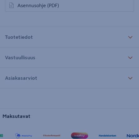
Asennusohje
(PDF)
avautuu uuteen välilehteen
Tuotetiedot
Vastuullisuus
Asiakasarviot
Maksutavat