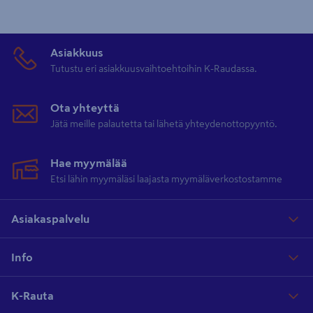
Asiakkuus
Tutustu eri asiakkuusvaihtoehtoihin K-Raudassa.
Ota yhteyttä
Jätä meille palautetta tai lähetä yhteydenottopyyntö.
Hae myymälää
Etsi lähin myymäläsi laajasta myymäläverkostostamme
Asiakaspalvelu
Info
K-Rauta