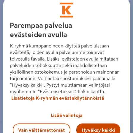
Parempaa palvelua
evästeiden avulla
K-ryhmä kumppaneineen käyttää palveluissaan
evästeitä, joiden avulla palvelumme toimivat
toivotulla tavalla. Lisäksi evästeiden avulla mitataan
palveluiden tehokkuutta sekä mahdollistetaan
yksilöllinen ostokokemus ja personoidun mainonnan
tarjoaminen. Voit antaa suostumuksesi painamalla
”Hyväksy kaikki”. Pystyt muuttamaan valintojasi
myöhemmin ”Evästeasetukset”-linkin kautta.
Lisätietoja K-ryhmän evästekäytännöistä
Zoomaa kuvaa sormilla kosketusnäytöllä
Lisää valintoja
Vain välttämättömät
Hyväksy kaikki
KMV-TUOTTEET