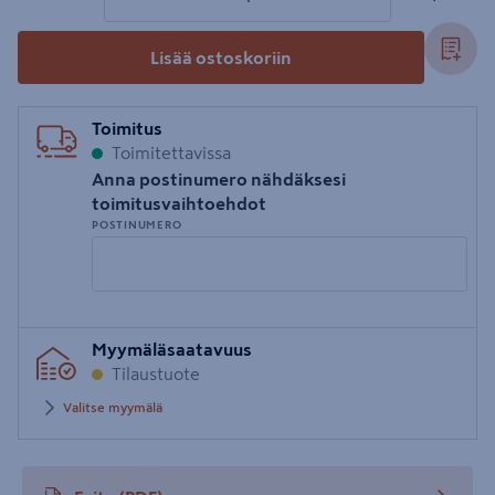
Lisää ostoskoriin
Toimitus
Toimitettavissa
Anna postinumero nähdäksesi
toimitusvaihtoehdot
POSTINUMERO
Syötä
Myymäläsaatavuus
postinumero
Tilaustuote
Valitse myymälä