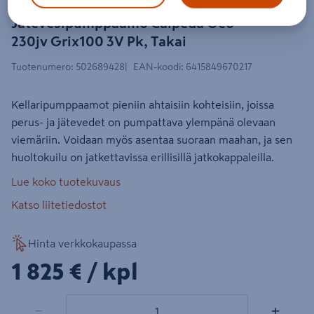
Jätevesipumppaamo Calpeda Geo
230jv Grix100 3V Pk, Takai
Tuotenumero
:
502689428
EAN-koodi
:
6415849670217
Kellaripumppaamot pieniin ahtaisiin kohteisiin, joissa
perus- ja jätevedet on pumpattava ylempänä olevaan
viemäriin. Voidaan myös asentaa suoraan maahan, ja sen
huoltokuilu on jatkettavissa erillisillä jatkokappaleilla.
Lue koko tuotekuvaus
Katso liitetiedostot
Hinta verkkokaupassa
1825€/kpl
1 825 €
/ kpl
1 tuotetta
Määrä
−
+