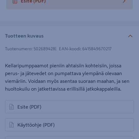
Esite
(PDF)
avautuu uuteen välilehteen
Tuotteen kuvaus
Tuotenumero
:
502689428
EAN-koodi
:
6415849670217
Kellaripumppaamot pieniin ahtaisiin kohteisiin, joissa
perus- ja jätevedet on pumpattava ylempänä olevaan
viemäriin. Voidaan myös asentaa suoraan maahan, ja sen
huoltokuilu on jatkettavissa erillisillä jatkokappaleilla.
Esite
(PDF)
avautuu uuteen välilehteen
Käyttöohje
(PDF)
avautuu uuteen välilehteen