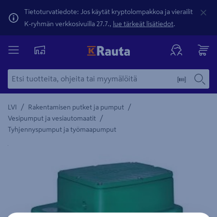
Tietoturvatiedote: Jos käytät kryptolompakkoa ja vierailit
K-ryhmän verkkosivuilla 27.7.,
lue tärkeät lisätiedot
.
/
/
LVI
Rakentamisen putket ja pumput
/
Vesipumput ja vesiautomaatit
Tyhjennyspumput ja työmaapumput
Yksityiskohtainen kuvaus löytyy Tuotteen kuvaus -maamerki