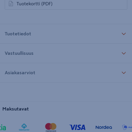
Tuotekortti
(PDF)
avautuu uuteen välilehteen
Tuotetiedot
Vastuullisuus
Asiakasarviot
Maksutavat