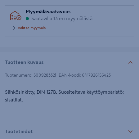
Syötä
Myymäläsaatavuus
postinumero
Saatavilla 13 eri myymälästä
Valitse myymälä
Tuotteen kuvaus
Tuotenumero
:
500928332
EAN-koodi
:
6417926156423
Sähkösinkitty, DIN 127B. Suositeltava käyttöympäristö:
sisätilat.
Tuotetiedot