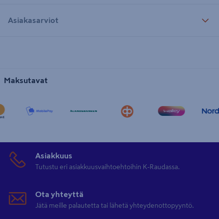
Asiakasarviot
Maksutavat
Asiakkuus
Tutustu eri asiakkuusvaihtoehtoihin K-Raudassa.
Ota yhteyttä
Jätä meille palautetta tai lähetä yhteydenottopyyntö.