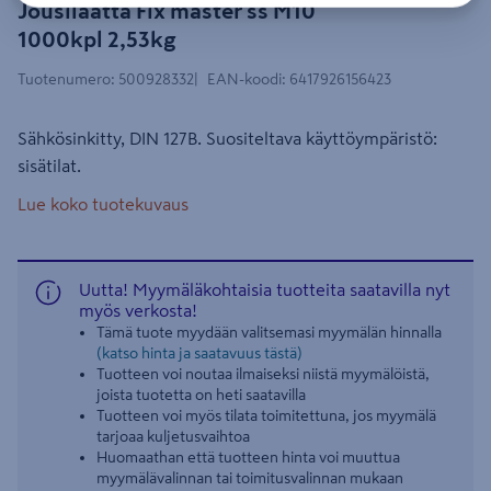
Jousilaatta Fix master ss M10
1000kpl 2,53kg
Tuotenumero
:
500928332
EAN-koodi
:
6417926156423
Sähkösinkitty, DIN 127B. Suositeltava käyttöympäristö:
sisätilat.
Lue koko tuotekuvaus
Uutta! Myymäläkohtaisia tuotteita saatavilla nyt
myös verkosta!
Tämä tuote myydään valitsemasi myymälän hinnalla
(katso hinta ja saatavuus tästä)
Tuotteen voi noutaa ilmaiseksi niistä myymälöistä,
joista tuotetta on heti saatavilla
Tuotteen voi myös tilata toimitettuna, jos myymälä
tarjoaa kuljetusvaihtoa
Huomaathan että tuotteen hinta voi muuttua
myymälävalinnan tai toimitusvalinnan mukaan