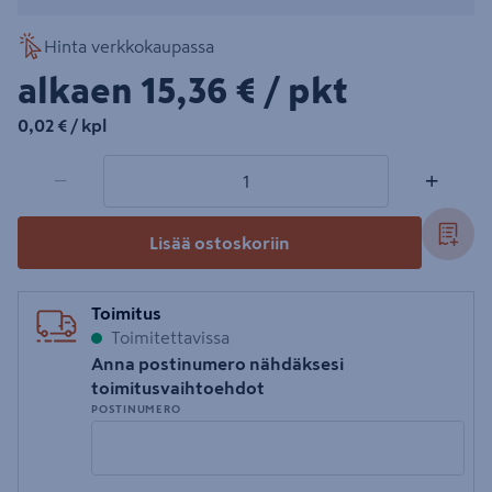
Hinta verkkokaupassa
15,36€/pkt
alkaen
15,36 €
/ pkt
0,02€/kpl
0,02 €
/ kpl
1 tuotetta
Määrä
−
+
Lisää ostoskoriin
Toimitus
Toimitettavissa
Anna postinumero nähdäksesi
toimitusvaihtoehdot
POSTINUMERO