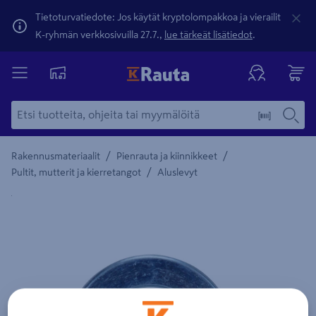
Tietoturvatiedote: Jos käytät kryptolompakkoa ja vierailit
K-ryhmän verkkosivuilla 27.7.,
lue tärkeät lisätiedot
.
/
/
Rakennusmateriaalit
Pienrauta ja kiinnikkeet
/
Pultit, mutterit ja kierretangot
Aluslevyt
Yksityiskohtainen kuvaus löytyy Tuotteen kuvaus -maamerki