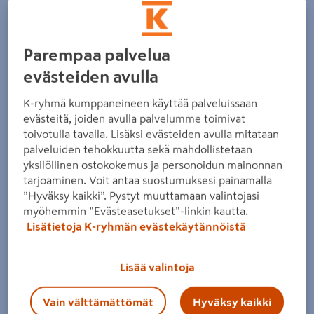
Parempaa palvelua
evästeiden avulla
K-ryhmä kumppaneineen käyttää palveluissaan
evästeitä, joiden avulla palvelumme toimivat
toivotulla tavalla. Lisäksi evästeiden avulla mitataan
palveluiden tehokkuutta sekä mahdollistetaan
yksilöllinen ostokokemus ja personoidun mainonnan
tarjoaminen. Voit antaa suostumuksesi painamalla
”Hyväksy kaikki”. Pystyt muuttamaan valintojasi
myöhemmin ”Evästeasetukset”-linkin kautta.
Zoomaa kuvaa sormilla kosketusnäytöllä
Lisätietoja K-ryhmän evästekäytännöistä
Lisää valintoja
VILPE
Vain välttämättömät
Hyväksy kaikki
Juurilevy VILPE Vartti 177/57 musta