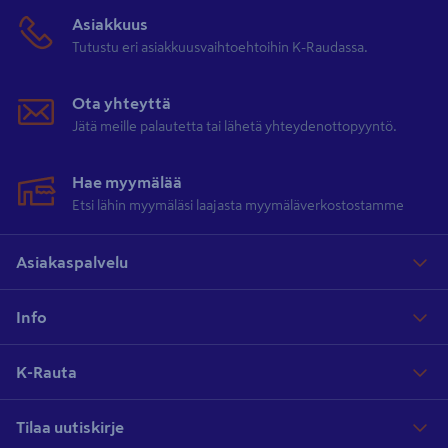
Asiakkuus
Tutustu eri asiakkuusvaihtoehtoihin K-Raudassa.
Ota yhteyttä
Jätä meille palautetta tai lähetä yhteydenottopyyntö.
Hae myymälää
Etsi lähin myymäläsi laajasta myymäläverkostostamme
Asiakaspalvelu
Info
K-Rauta
Tilaa uutiskirje