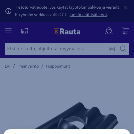
Tietoturvatiedote: Jos käytät kryptolompakkoa ja vierailit
K-ryhmän verkkosivuilla 27.7.,
lue tärkeät lisätiedot
.
/
/
LVI
Ilmanvaihto
Huippuimurit
Yksityiskohtainen kuvaus löytyy Tuotteen kuvaus -maamerki
Edellinen
Seura