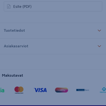
Esite
(PDF)
avautuu uuteen välilehteen
Tuotetiedot
Asiakasarviot
Maksutavat