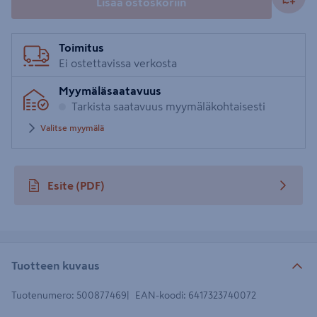
Lisää ostoskoriin
Toimitus
Ei ostettavissa verkosta
Myymäläsaatavuus
Tarkista saatavuus myymäläkohtaisesti
Valitse myymälä
Esite
(PDF)
avautuu uuteen välilehteen
Tuotteen kuvaus
Tuotenumero
:
500877469
EAN-koodi
:
6417323740072