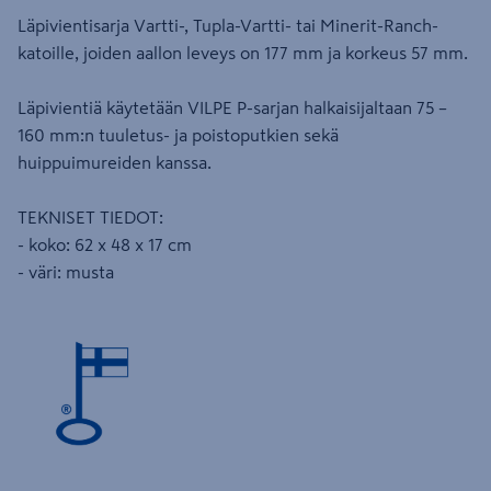
Läpivientisarja Vartti-, Tupla-Vartti- tai Minerit-Ranch-
katoille, joiden aallon leveys on 177 mm ja korkeus 57 mm.
Läpivientiä käytetään VILPE P-sarjan halkaisijaltaan 75 –
160 mm:n tuuletus- ja poistoputkien sekä
huippuimureiden kanssa.
TEKNISET TIEDOT:
- koko: 62 x 48 x 17 cm
- väri: musta