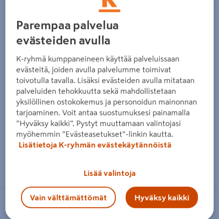
Edellinen
Seura
Parempaa palvelua
evästeiden avulla
K-ryhmä kumppaneineen käyttää palveluissaan
evästeitä, joiden avulla palvelumme toimivat
toivotulla tavalla. Lisäksi evästeiden avulla mitataan
palveluiden tehokkuutta sekä mahdollistetaan
yksilöllinen ostokokemus ja personoidun mainonnan
tarjoaminen. Voit antaa suostumuksesi painamalla
”Hyväksy kaikki”. Pystyt muuttamaan valintojasi
myöhemmin ”Evästeasetukset”-linkin kautta.
Lisätietoja K-ryhmän evästekäytännöistä
Zoomaa kuvaa sormilla kosketusnäytöllä
Lisää valintoja
Vain välttämättömät
Hyväksy kaikki
NO BRAND