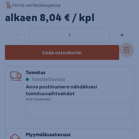
Hinta verkkokaupassa
8,04€/kpl
alkaen
8,04 €
/ kpl
1 tuotetta
Määrä
−
+
Lisää ostoskoriin
Toimitus
Toimitettavissa
Anna postinumero nähdäksesi
toimitusvaihtoehdot
POSTINUMERO
Syötä
Myymäläsaatavuus
postinumero