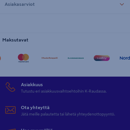
Asiakasarviot
Maksutavat
Asiakkuus
Tutustu eri asiakkuusvaihtoehtoihin K-Raudassa.
Ota yhteyttä
Jätä meille palautetta tai lähetä yhteydenottopyyntö.