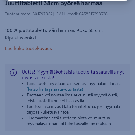
Juuttitabletti 38cm pyöreä harmaa
Tuotenumero
:
501797082
EAN-koodi
:
6438313298328
100 % juuttitabletti. Väri harmaa. Koko 38 cm.
Ripustuslenkki.
Lue koko tuotekuvaus
Uutta! Myymäläkohtaisia tuotteita saatavilla nyt
myös verkosta!
Tämä tuote myydään valitsemasi myymälän hinnalla
(katso hinta ja saatavuus tästä)
Tuotteen voi noutaa ilmaiseksi niistä myymälöistä,
joista tuotetta on heti saatavilla
Tuotteen voi myös tilata toimitettuna, jos myymälä
tarjoaa kuljetusvaihtoa
Huomaathan että tuotteen hinta voi muuttua
myymälävalinnan tai toimitusvalinnan mukaan