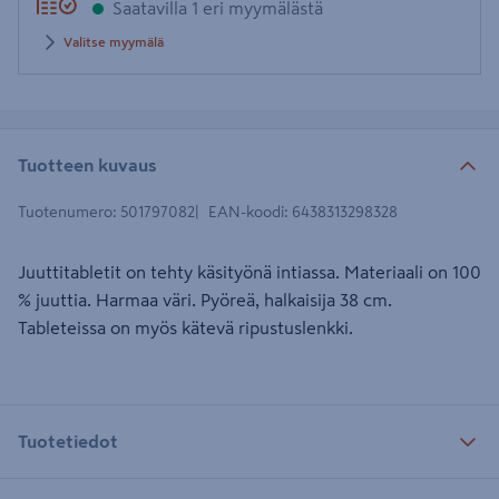
Saatavilla 1 eri myymälästä
Valitse myymälä
Tuotteen kuvaus
Tuotenumero
:
501797082
EAN-koodi
:
6438313298328
Juuttitabletit on tehty käsityönä intiassa. Materiaali on 100
% juuttia. Harmaa väri. Pyöreä, halkaisija 38 cm.
Tableteissa on myös kätevä ripustuslenkki.
Tuotetiedot