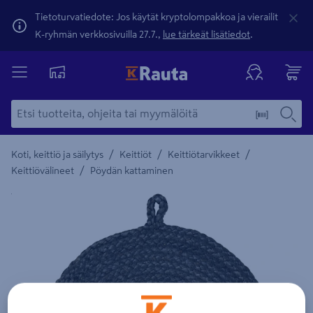
Tietoturvatiedote: Jos käytät kryptolompakkoa ja vierailit
K-ryhmän verkkosivuilla 27.7.,
lue tärkeät lisätiedot
.
/
/
/
Koti, keittiö ja säilytys
Keittiöt
Keittiötarvikkeet
/
Keittiövälineet
Pöydän kattaminen
Yksityiskohtainen kuvaus löytyy Tuotteen kuvaus -maamerki