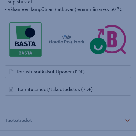
- supistus: ei
- väliaineen lämpötilan (jatkuvan) enimmäisarvo: 60 °C
Perustusratkaisut Uponor
(PDF)
avautuu uuteen välilehteen
Toimitusehdot/takuutodistus
(PDF)
avautuu uuteen välilehteen
Tuotetiedot