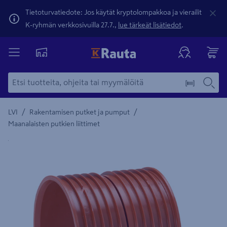
Tietoturvatiedote: Jos käytät kryptolompakkoa ja vierailit
K-ryhmän verkkosivuilla 27.7.,
lue tärkeät lisätiedot
.
/
/
LVI
Rakentamisen putket ja pumput
Maanalaisten putkien liittimet
Yksityiskohtainen kuvaus löytyy Tuotteen kuvaus -maamerki