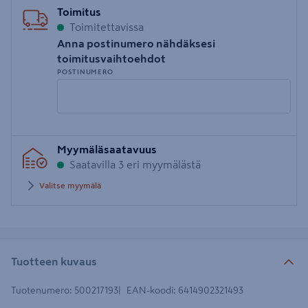
Toimitus
Toimitettavissa
Anna postinumero nähdäksesi
toimitusvaihtoehdot
POSTINUMERO
Syötä
Myymäläsaatavuus
postinumero
Saatavilla 3 eri myymälästä
Valitse myymälä
Tuotteen kuvaus
Tuotenumero
:
500217193
EAN-koodi
:
6414902321493