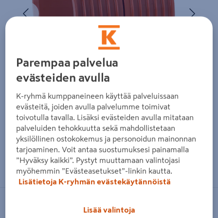
Edellinen
Seura
Parempaa palvelua
evästeiden avulla
K-ryhmä kumppaneineen käyttää palveluissaan
evästeitä, joiden avulla palvelumme toimivat
toivotulla tavalla. Lisäksi evästeiden avulla mitataan
palveluiden tehokkuutta sekä mahdollistetaan
yksilöllinen ostokokemus ja personoidun mainonnan
tarjoaminen. Voit antaa suostumuksesi painamalla
Zoomaa kuvaa sormilla kosketusnäytöllä
”Hyväksy kaikki”. Pystyt muuttamaan valintojasi
myöhemmin ”Evästeasetukset”-linkin kautta.
Lisätietoja K-ryhmän evästekäytännöistä
UPONOR
Lisää valintoja