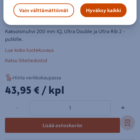
Kaksoismuhvi Uponor 200
Vain välttämättömät
Hyväksy kaikki
Tuotenumero
:
500217193
EAN-koodi
:
6414902321493
Kaksoismuhvi 200 mm IQ, Ultra Double ja Ultra Rib 2 -
putkille.
Lue koko tuotekuvaus
Katso liitetiedostot
Hinta verkkokaupassa
43,95€/kpl
43,95 €
/ kpl
1 tuotetta
Määrä
−
+
Lisää ostoskoriin