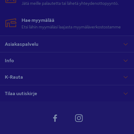
Jätä meille palautetta tai lähetä yhteydenottopyyntö.
Hae myymälää
Etsi lähin myymäläsi laajasta myymäläverkostostamme
Asiakaspalvelu
Info
K-Rauta
Tilaa uutiskirje