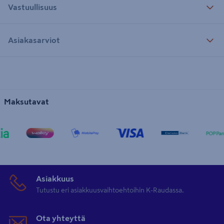
Vastuullisuus
Asiakasarviot
Maksutavat
Asiakkuus
Tutustu eri asiakkuusvaihtoehtoihin K-Raudassa.
Ota yhteyttä