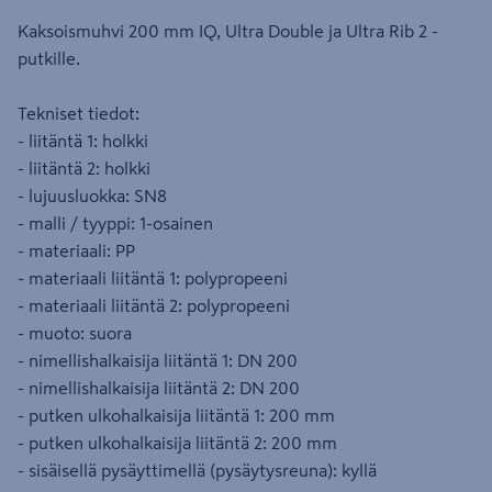
Kaksoismuhvi 200 mm IQ, Ultra Double ja Ultra Rib 2 -
putkille.
Tekniset tiedot:
- liitäntä 1: holkki
- liitäntä 2: holkki
- lujuusluokka: SN8
- malli / tyyppi: 1-osainen
- materiaali: PP
- materiaali liitäntä 1: polypropeeni
- materiaali liitäntä 2: polypropeeni
- muoto: suora
- nimellishalkaisija liitäntä 1: DN 200
- nimellishalkaisija liitäntä 2: DN 200
- putken ulkohalkaisija liitäntä 1: 200 mm
- putken ulkohalkaisija liitäntä 2: 200 mm
- sisäisellä pysäyttimellä (pysäytysreuna): kyllä