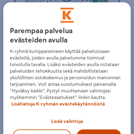
Parempaa palvelua
evästeiden avulla
K-ryhmä kumppaneineen käyttää palveluissaan
evästeitä, joiden avulla palvelumme toimivat
toivotulla tavalla. Lisäksi evästeiden avulla mitataan
palveluiden tehokkuutta sekä mahdollistetaan
yksilöllinen ostokokemus ja personoidun mainonnan
tarjoaminen. Voit antaa suostumuksesi painamalla
Zoomaa kuvaa sormilla kosketusnäytöllä
”Hyväksy kaikki”. Pystyt muuttamaan valintojasi
myöhemmin ”Evästeasetukset”-linkin kautta.
Lisätietoja K-ryhmän evästekäytännöistä
LIBERON
Lisää valintoja
KALUSTELAKKA LIBERON 500ml