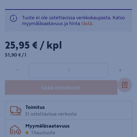
Tuote ei ole ostettavissa verkkokaupasta. Katso
myymäläsaatavuus ja hinta
tästä.
25,95€/kpl
25,95 €
/ kpl
51,90€/l
51,90 €
/ l
1 tuotetta
Määrä
−
+
Lisää ostoskoriin
Toimitus
Ei ostettavissa verkosta
Myymäläsaatavuus
Tilaustuote