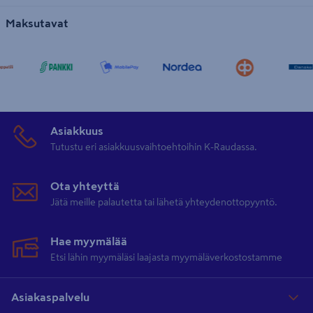
Maksutavat
Asiakkuus
Tutustu eri asiakkuusvaihtoehtoihin K-Raudassa.
Ota yhteyttä
Jätä meille palautetta tai lähetä yhteydenottopyyntö.
Hae myymälää
Etsi lähin myymäläsi laajasta myymäläverkostostamme
Asiakaspalvelu