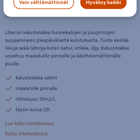
Vain välttämättömät
Hyväksy kaikki
CLEAR SATIN
Tuotenumero
:
502667706
EAN-koodi
:
3282391057086
Liberon kalustelakka huonekalujen ja puupintojen
suojaamiseen jokapäiväiseltä kulutukselta. Tuote kestää
iskuja sekä tahroja kuten kahvi, etikka, öljy. Kalustelakka
soveltuu maalatuille pinnoille ja käsittelemättömälle
puulle.
kalustelakka satiini
maalatulle pinnalle
riittoisuus 10m2/L
täysin kuiva 12h
Lue koko tuotekuvaus
Katso liitetiedostot