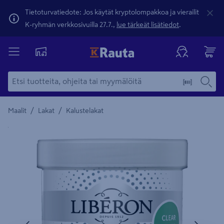
Tietoturvatiedote: Jos käytät kryptolompakkoa ja vierailit
K-ryhmän verkkosivuilla 27.7.,
lue tärkeät lisätiedot
.
/
/
Maalit
Lakat
Kalustelakat
Yksityiskohtainen kuvaus löytyy Tuotteen kuvaus -maamerki
Edellinen
Seura