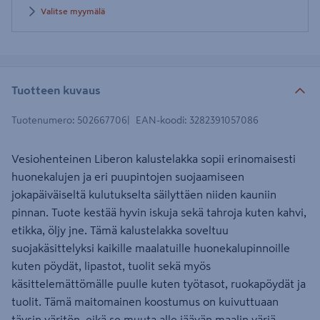
Valitse myymälä
Tuotteen kuvaus
Tuotenumero
:
502667706
EAN-koodi
:
3282391057086
Vesiohenteinen Liberon kalustelakka sopii erinomaisesti
huonekalujen ja eri puupintojen suojaamiseen
jokapäiväiseltä kulutukselta säilyttäen niiden kauniin
pinnan. Tuote kestää hyvin iskuja sekä tahroja kuten kahvi,
etikka, öljy jne. Tämä kalustelakka soveltuu
suojakäsittelyksi kaikille maalatuille huonekalupinnoille
kuten pöydät, lipastot, tuolit sekä myös
käsittelemättömälle puulle kuten työtasot, ruokapöydät ja
tuolit. Tämä maitomainen koostumus on kuivuttuaan
täysin väritön, eikä se muuta alle jäävän maalin väriä.