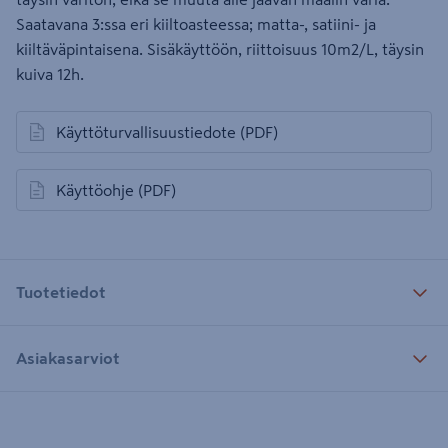
Saatavana 3:ssa eri kiiltoasteessa; matta-, satiini- ja
kiiltäväpintaisena. Sisäkäyttöön, riittoisuus 10m2/L, täysin
kuiva 12h.
Käyttöturvallisuustiedote
(PDF)
avautuu uuteen välilehteen
Käyttöohje
(PDF)
avautuu uuteen välilehteen
Tuotetiedot
Asiakasarviot