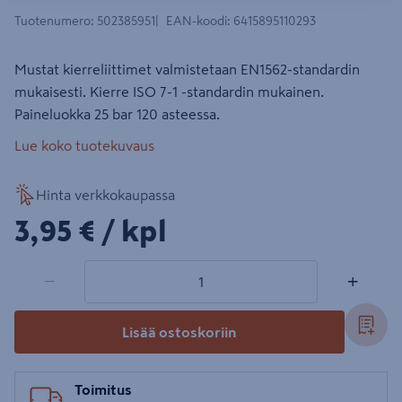
Tuotenumero
:
502385951
EAN-koodi
:
6415895110293
Mustat kierreliittimet valmistetaan EN1562-standardin
mukaisesti. Kierre ISO 7-1 -standardin mukainen.
Paineluokka 25 bar 120 asteessa.
Lue koko tuotekuvaus
Hinta verkkokaupassa
3,95€/kpl
3,95 €
/ kpl
1 tuotetta
Määrä
−
+
Lisää ostoskoriin
Toimitus