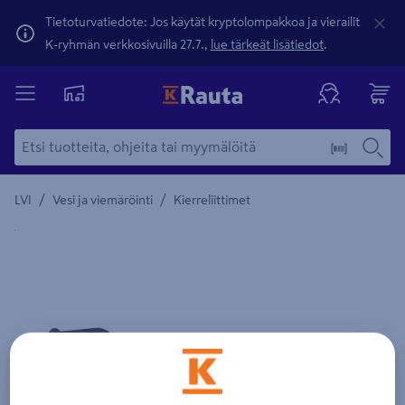
Tietoturvatiedote: Jos käytät kryptolompakkoa ja vierailit
K-ryhmän verkkosivuilla 27.7.,
lue tärkeät lisätiedot
.
/
/
LVI
Vesi ja viemäröinti
Kierreliittimet
Yksityiskohtainen kuvaus löytyy Tuotteen kuvaus -maamerki