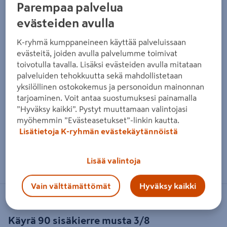
Parempaa palvelua
evästeiden avulla
K-ryhmä kumppaneineen käyttää palveluissaan
evästeitä, joiden avulla palvelumme toimivat
toivotulla tavalla. Lisäksi evästeiden avulla mitataan
palveluiden tehokkuutta sekä mahdollistetaan
yksilöllinen ostokokemus ja personoidun mainonnan
tarjoaminen. Voit antaa suostumuksesi painamalla
”Hyväksy kaikki”. Pystyt muuttamaan valintojasi
myöhemmin ”Evästeasetukset”-linkin kautta.
Lisätietoja K-ryhmän evästekäytännöistä
Zoomaa kuvaa sormilla kosketusnäytöllä
Lisää valintoja
Vain välttämättömät
Hyväksy kaikki
MEIDE
Käyrä 90 sisäkierre musta 3/8