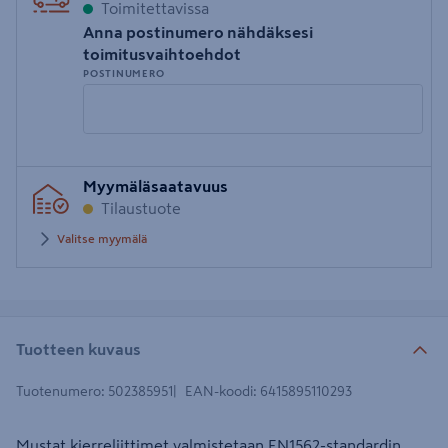
Toimitettavissa
Anna postinumero nähdäksesi
toimitusvaihtoehdot
POSTINUMERO
Syötä
Myymäläsaatavuus
postinumero
Tilaustuote
Valitse myymälä
Tuotteen kuvaus
Tuotenumero
:
502385951
EAN-koodi
:
6415895110293
Mustat kierreliittimet valmistetaan EN1562-standardin