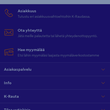
Asiakkuus
Tutustu eri asiakkuusvaihtoehtoihin K-Raudassa.
Ota yhteyttä
Jätä meille palautetta tai lähetä yhteydenottopyyntö.
Hae myymälää
Etsi lähin myymäläsi laajasta myymäläverkostostamme
Asiakaspalvelu
Info
K-Rauta
Tilaa uutiskirje