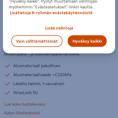
”Hyväksy kaikki”. Pystyt muuttamaan valintojasi
Inverno 12,5x185x2180mm lakattu
myöhemmin ”Evästeasetukset”-linkin kautta.
harjattu
Lisätietoja K-ryhmän evästekäytännöistä
Tuotenumero
:
502688961
EAN-koodi
:
6438313776079
Lisää valintoja
Cello By Timberwise on täysin uudenlainen, kevyempi
puulattiavaihtoehto sinulle, joka haluat lattiaasi taattua
Vain välttämättömät
Hyväksy kaikki
Timberwise-laatua, mutta kevyempänä, parkettilautaa
ohuempana – ja edullisempana versiona.
Alusmateriaali pakollinen
Alusmateriaalivaade >CS20kPa
Lakattu tammi, 1-sauvainen
WiseLock 5G
Lue koko tuotekuvaus
Katso liitetiedostot