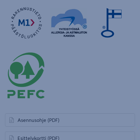
Asennusohje
(PDF)
avautuu uuteen välilehteen
Esittelykortti
(PDF)