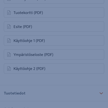
avautuu uuteen välilehteen
Tuotekortti
(PDF)
avautuu uuteen välilehteen
Esite
(PDF)
avautuu uuteen välilehteen
Käyttöohje 1
(PDF)
avautuu uuteen välilehteen
Ympäristöseloste
(PDF)
avautuu uuteen välilehteen
Käyttöohje 2
(PDF)
avautuu uuteen välilehteen
Tuotetiedot