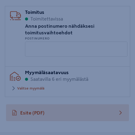
Toimitus
Toimitettavissa
Anna postinumero nähdäksesi
toimitusvaihtoehdot
POSTINUMERO
Syötä
Myymäläsaatavuus
postinumero
Saatavilla 6 eri myymälästä
Valitse myymälä
Esite
(PDF)
avautuu uuteen välilehteen