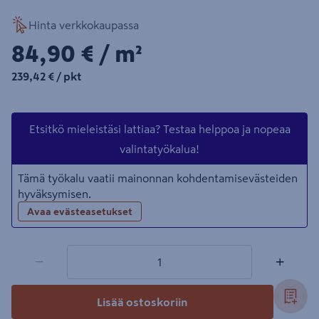
Hinta verkkokaupassa
84,90€/m²
84,90 €
/ m²
239,42€/pkt
239,42 €
/ pkt
Etsitkö mieleistäsi lattiaa? Testaa helppoa ja nopeaa
valintatyökalua!
Tämä työkalu vaatii mainonnan kohdentamisevästeiden
hyväksymisen.
Avaa evästeasetukset
1 tuotetta
Määrä
−
+
Lisää ostoskoriin