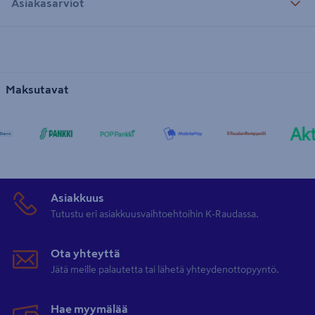
Asiakasarviot
Maksutavat
Asiakkuus
Tutustu eri asiakkuusvaihtoehtoihin K-Raudassa.
Ota yhteyttä
Jätä meille palautetta tai lähetä yhteydenottopyyntö.
Hae myymälää