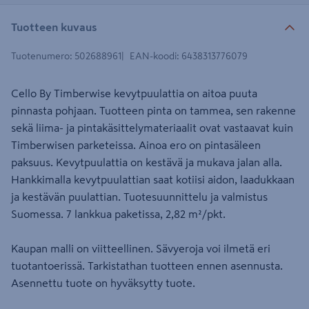
Tuotteen kuvaus
Tuotenumero
:
502688961
EAN-koodi
:
6438313776079
Cello By Timberwise kevytpuulattia on aitoa puuta
pinnasta pohjaan. Tuotteen pinta on tammea, sen rakenne
sekä liima- ja pintakäsittelymateriaalit ovat vastaavat kuin
Timberwisen parketeissa. Ainoa ero on pintasäleen
paksuus. Kevytpuulattia on kestävä ja mukava jalan alla.
Hankkimalla kevytpuulattian saat kotiisi aidon, laadukkaan
ja kestävän puulattian. Tuotesuunnittelu ja valmistus
Suomessa. 7 lankkua paketissa, 2,82 m²/pkt.
Kaupan malli on viitteellinen. Sävyeroja voi ilmetä eri
tuotantoerissä. Tarkistathan tuotteen ennen asennusta.
Asennettu tuote on hyväksytty tuote.