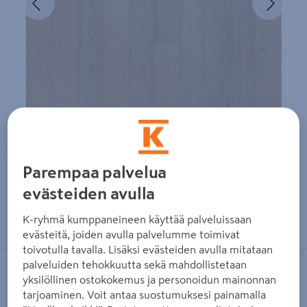
Parempaa palvelua
evästeiden avulla
Zoomaa kuvaa sormilla kosketusnäytöllä
K-ryhmä kumppaneineen käyttää palveluissaan
evästeitä, joiden avulla palvelumme toimivat
toivotulla tavalla. Lisäksi evästeiden avulla mitataan
palveluiden tehokkuutta sekä mahdollistetaan
CELLO
yksilöllinen ostokokemus ja personoidun mainonnan
tarjoaminen. Voit antaa suostumuksesi painamalla
Kevytpuulattia Cello by Timberwise