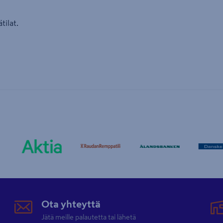
tilat.
Ota yhteyttä
Jätä meille palautetta tai lähetä