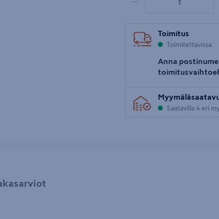
−
Toimitus
Toimitettavissa
Anna postinume
toimitusvaihtoe
Myymäläsaatav
Saatavilla 4 eri 
akasarviot