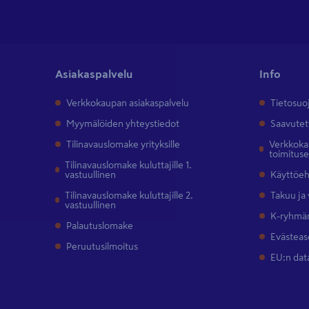
Asiakaspalvelu
Info
Verkkokaupan asiakaspalvelu
Tietosuo
Myymälöiden yhteystiedot
Saavutet
Tilinavauslomake yrityksille
Verkkokau
toimitus
Tilinavauslomake kuluttajille 1.
vastuullinen
Käyttöe
Tilinavauslomake kuluttajille 2.
Takuu ja
vastuullinen
K-ryhmän
Palautuslomake
Evästeas
Peruutusilmoitus
EU:n dat