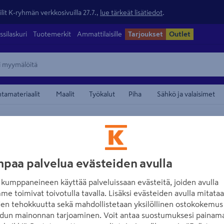
lit K-ryhmän verkkosivuilla 27.7.,
lue tärkeät lisätiedot
.
ssilaskuri
Tuotemerkit
Ammattilaisille
Tarjoukset
Outlet
ntamateriaalit
Maalit
Työkalut
Piha
Sähkö ja valaisimet
/
utterit ja kierretangot
Kierretangot
maamerkistä
PROF
Kierretanko PRO
paa palvelua evästeiden avulla
keltainen/keltai
kumppaneineen käyttää palveluissaan evästeitä, joiden avulla
me toimivat toivotulla tavalla. Lisäksi evästeiden avulla mitata
Tuotenumero
:
500740021
EA
den tehokkuutta sekä mahdollistetaan yksilöllinen ostokokemus 
dun mainonnan tarjoaminen. Voit antaa suostumuksesi painama
Sähkösinkitty, 8.8. Suositel