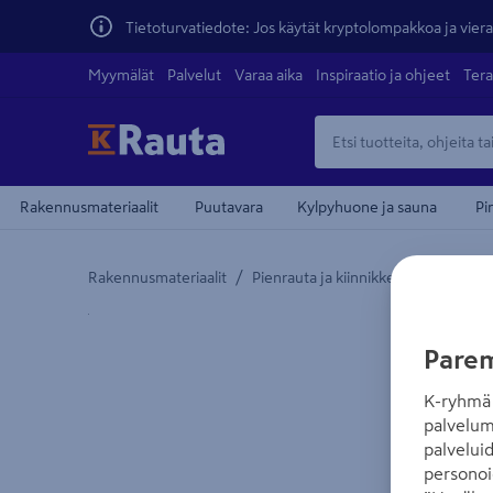
Tietoturvatiedote: Jos käytät kryptolompakkoa ja vierai
Myymälät
Palvelut
Varaa aika
Inspiraatio ja ohjeet
Tera
Rakennusmateriaalit
Puutavara
Kylpyhuone ja sauna
Pi
/
/
Rakennusmateriaalit
Pienrauta ja kiinnikkeet
Pultit, m
Yksityiskohtainen kuvaus löytyy Tuotteen kuvaus -
Parem
K-ryhmä 
palvelum
palvelui
personoi