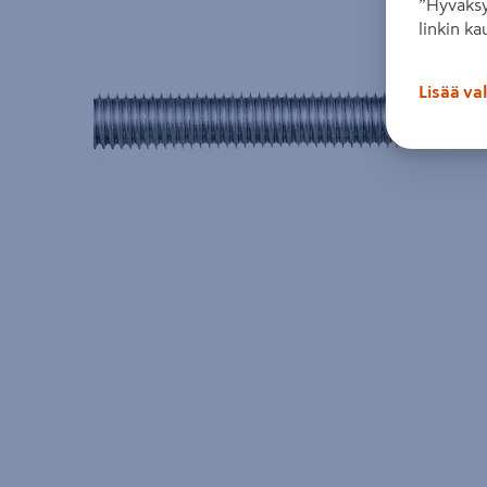
”Hyväksy
linkin ka
Lisää va