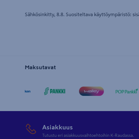
Sähkösinkitty, 8.8. Suositeltava käyttöympäristö: sisä
Maksutavat
Asiakkuus
Tutustu eri asiakkuusvaihtoehtoihin K-Raudassa.