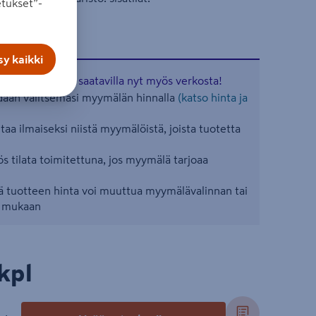
tukset”-
y kaikki
aisia tuotteita saatavilla nyt myös verkosta!
ään valitsemasi myymälän hinnalla
(katso hinta ja
aa ilmaiseksi niistä myymälöistä, joista tuotetta
s tilata toimitettuna, jos myymälä tarjoaa
 tuotteen hinta voi muuttua myymälävalinnan tai
n mukaan
pl
kpl