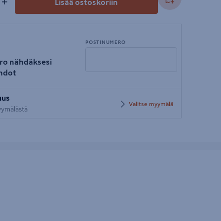
+
Lisää ostoskoriin
POSTINUMERO
ro nähdäksesi
hdot
Syötä
uus
postinumero
Valitse myymälä
myymälästä