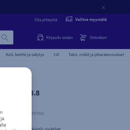
Valitse myymälä
Ota yhteyttä
Kirjaudu sisään
Ostoskori
Koti, keittiö ja säilytys
LVI
Talot, mökit ja piharakennukset
F M8x1m 8.8
ne
an
N-koodi
:
6417926217704
ja
lla
tava käyttöympäristö: sisätilat.