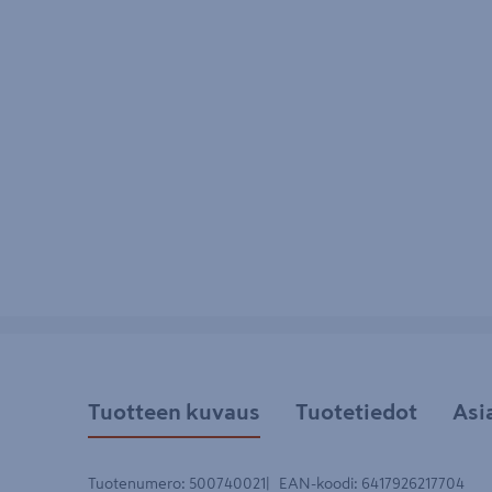
Tuotteen kuvaus
Tuotetiedot
Asi
Tuotenumero
:
500740021
EAN-koodi
:
6417926217704