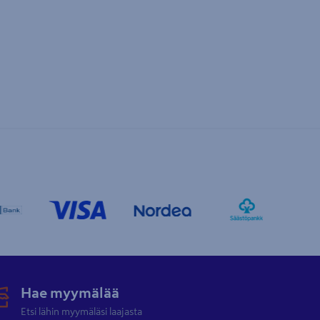
Hae myymälää
Etsi lähin myymäläsi laajasta