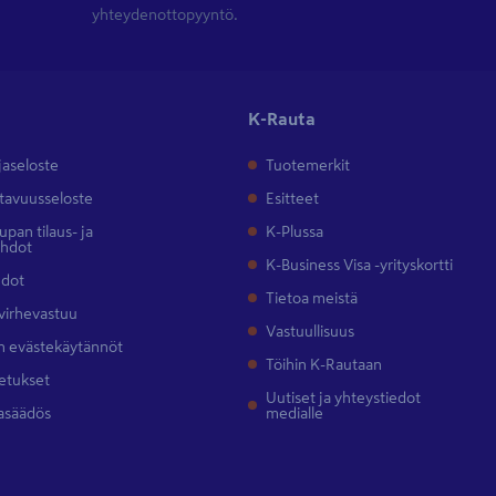
yhteydenottopyyntö.
K-Rauta
jaseloste
Tuotemerkit
tavuusseloste
Esitteet
pan tilaus- ja
K-Plussa
ehdot
K-Business Visa -yrityskortti
hdot
Tietoa meistä
 virhevastuu
Vastuullisuus
 evästekäytännöt
Töihin K-Rautaan
etukset
Uutiset ja yhteystiedot
asäädös
medialle