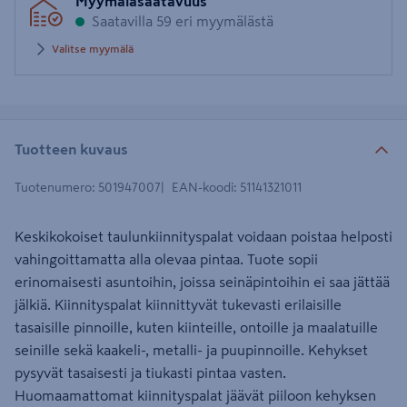
Myymäläsaatavuus
postinumero
Saatavilla 59 eri myymälästä
Valitse myymälä
Tuotteen kuvaus
Tuotenumero
:
501947007
EAN-koodi
:
51141321011
Keskikokoiset taulunkiinnityspalat voidaan poistaa helposti
vahingoittamatta alla olevaa pintaa. Tuote sopii
erinomaisesti asuntoihin, joissa seinäpintoihin ei saa jättää
jälkiä. Kiinnityspalat kiinnittyvät tukevasti erilaisille
tasaisille pinnoille, kuten kiinteille, ontoille ja maalatuille
seinille sekä kaakeli-, metalli- ja puupinnoille. Kehykset
pysyvät tasaisesti ja tiukasti pintaa vasten.
Huomaamattomat kiinnityspalat jäävät piiloon kehyksen