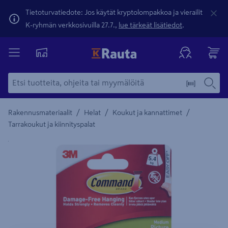
Tietoturvatiedote: Jos käytät kryptolompakkoa ja vierailit
K-ryhmän verkkosivuilla 27.7.,
lue tärkeät lisätiedot
.
/
/
/
Rakennusmateriaalit
Helat
Koukut ja kannattimet
Tarrakoukut ja kiinnityspalat
Yksityiskohtainen kuvaus löytyy Tuotteen kuvaus -maamerki