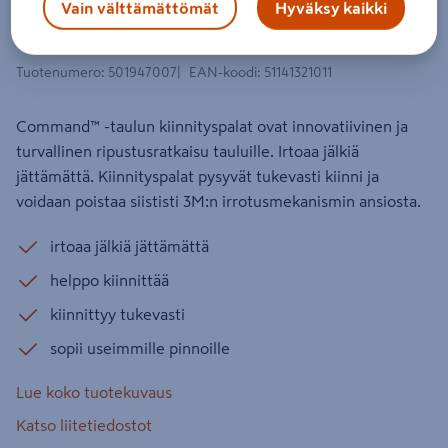
Vain välttämättömät
Hyväksy kaikki
Kiinnityspala Command taulu
keskikokoinen valkoinen
Tuotenumero
:
501947007
EAN-koodi
:
51141321011
Command™ -taulun kiinnityspalat ovat innovatiivinen ja
turvallinen ripustusratkaisu tauluille. Irtoaa jälkiä
jättämättä. Kiinnityspalat pysyvät tukevasti kiinni ja
voidaan poistaa siististi 3M:n irrotusmekanismin ansiosta.
irtoaa jälkiä jättämättä
helppo kiinnittää
kiinnittyy tukevasti
sopii useimmille pinnoille
Lue koko tuotekuvaus
Katso liitetiedostot