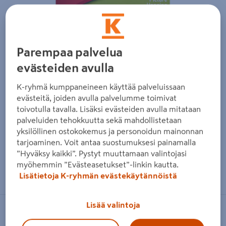
Edellinen
Seura
Parempaa palvelua
evästeiden avulla
K-ryhmä kumppaneineen käyttää palveluissaan
evästeitä, joiden avulla palvelumme toimivat
toivotulla tavalla. Lisäksi evästeiden avulla mitataan
palveluiden tehokkuutta sekä mahdollistetaan
yksilöllinen ostokokemus ja personoidun mainonnan
tarjoaminen. Voit antaa suostumuksesi painamalla
”Hyväksy kaikki”. Pystyt muuttamaan valintojasi
Zoomaa kuvaa sormilla kosketusnäytöllä
myöhemmin ”Evästeasetukset”-linkin kautta.
Lisätietoja K-ryhmän evästekäytännöistä
Lisää valintoja
COMMAND