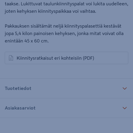
taakse. Lukittuvat taulunkiinnityspalat voi lukita uudelleen,
joten kehyksen kiinnityspaikkaa voi vaihtaa.
Pakkauksen sisältämät neljä kiinnityspalasettiä kestävät
jopa 5,4 kilon painoisen kehyksen, jonka mitat voivat olla
enintään 45 x 60 cm.
Kiinnitysratkaisut eri kohteisiin
(PDF)
avautuu uuteen välilehteen
Tuotetiedot
Asiakasarviot