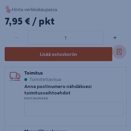
Hinta verkkokaupassa
7,95€/pkt
7,95 €
/ pkt
1 tuotetta
Määrä
−
+
Lisää ostoskoriin
Toimitus
Toimitettavissa
Anna postinumero nähdäksesi
toimitusvaihtoehdot
POSTINUMERO
Syötä