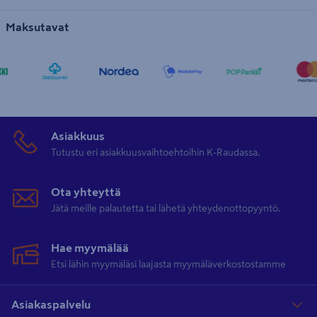
Maksutavat
Asiakkuus
Tutustu eri asiakkuusvaihtoehtoihin K-Raudassa.
Ota yhteyttä
Jätä meille palautetta tai lähetä yhteydenottopyyntö.
Hae myymälää
Etsi lähin myymäläsi laajasta myymäläverkostostamme
Asiakaspalvelu