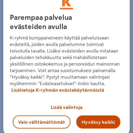
Edellinen
Seura
Parempaa palvelua
evästeiden avulla
K-ryhmä kumppaneineen käyttää palveluissaan
evästeitä, joiden avulla palvelumme toimivat
toivotulla tavalla. Lisäksi evästeiden avulla mitataan
palveluiden tehokkuutta sekä mahdollistetaan
yksilöllinen ostokokemus ja personoidun mainonnan
tarjoaminen. Voit antaa suostumuksesi painamalla
”Hyväksy kaikki”. Pystyt muuttamaan valintojasi
myöhemmin ”Evästeasetukset”-linkin kautta.
Lisätietoja K-ryhmän evästekäytännöistä
Zoomaa kuvaa sormilla kosketusnäytöllä
Lisää valintoja
Vain välttämättömät
Hyväksy kaikki
BAHCO