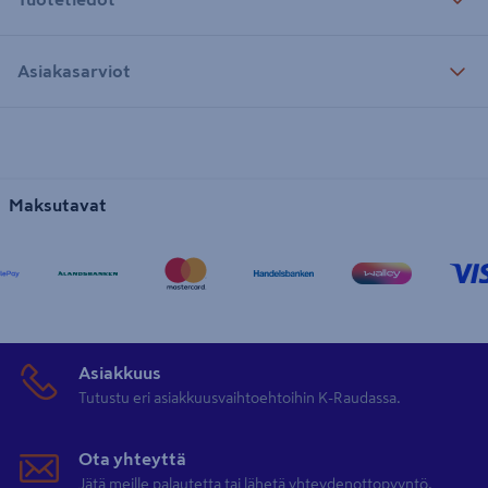
Asiakasarviot
Maksutavat
Asiakkuus
Tutustu eri asiakkuusvaihtoehtoihin K-Raudassa.
Ota yhteyttä
Jätä meille palautetta tai lähetä yhteydenottopyyntö.