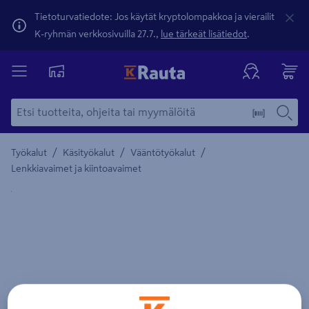
Tietoturvatiedote: Jos käytät kryptolompakkoa ja vierailit
K-ryhmän verkkosivuilla 27.7.,
lue tärkeät lisätiedot
.
/
/
/
Työkalut
Käsityökalut
Vääntötyökalut
Lenkkiavaimet ja kiintoavaimet
Yksityiskohtainen kuvaus löytyy Tuotteen kuvaus -maamerki