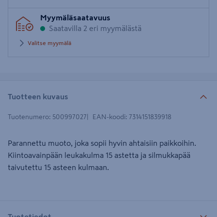
Syötä
Myymäläsaatavuus
postinumero
Saatavilla 2 eri myymälästä
Valitse myymälä
Tuotteen kuvaus
Tuotenumero
:
500997027
EAN-koodi
:
7314151839918
Parannettu muoto, joka sopii hyvin ahtaisiin paikkoihin.
Kiintoavainpään leukakulma 15 astetta ja silmukkapää
taivutettu 15 asteen kulmaan.
Tuotetiedot