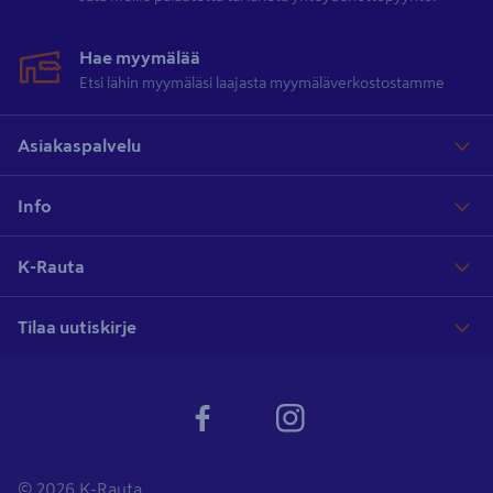
Hae myymälää
Etsi lähin myymäläsi laajasta myymäläverkostostamme
Asiakaspalvelu
Info
K-Rauta
Tilaa uutiskirje
© 2026 K-Rauta