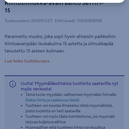
Kiintosilmukka-avain Bahco SB111M-
15
Tuotenumero
:
500997027
EAN-koodi
:
7314151839918
Parannettu muoto, joka sopii hyvin ahtaisiin paikkoihin.
Kiintoavainpään leukakulma 15 astetta ja silmukkapää
taivutettu 15 asteen kulmaan.
Lue koko tuotekuvaus
Uutta! Myymäläkohtaisia tuotteita saatavilla nyt
myös verkosta!
Tämä tuote myydään valitsemasi myymälän hinnalla
(katso hinta ja saatavuus tästä)
Tuotteen voi noutaa ilmaiseksi niistä myymälöistä,
joista tuotetta on heti saatavilla
Tuotteen voi myös tilata toimitettuna, jos myymälä
tarjoaa kuljetusvaihtoa
Huomaathan että tuotteen hinta voi muuttua