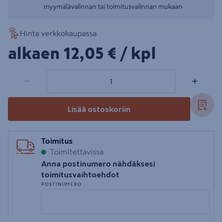
myymälävalinnan tai toimitusvalinnan mukaan
Hinta verkkokaupassa
12,05€/kpl
alkaen
12,05 €
/ kpl
1 tuotetta
Määrä
−
+
Lisää ostoskoriin
Toimitus
Toimitettavissa
Anna postinumero nähdäksesi
toimitusvaihtoehdot
POSTINUMERO