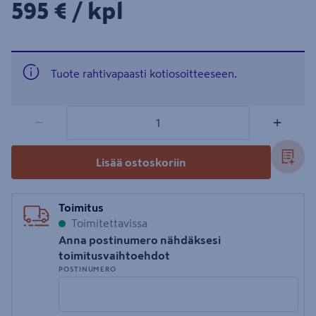
595€/kpl
595 €
/ kpl
Tuote rahtivapaasti kotiosoitteeseen.
1 tuotetta
Määrä
−
+
Lisää ostoskoriin
Toimitus
Toimitettavissa
Anna postinumero nähdäksesi
toimitusvaihtoehdot
POSTINUMERO