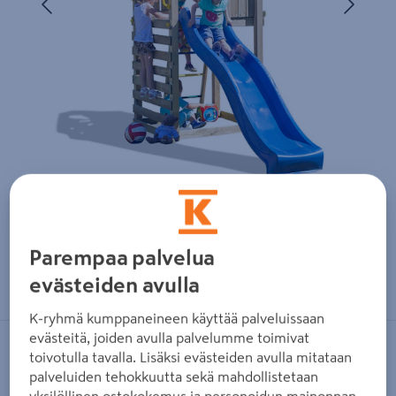
Parempaa palvelua
Zoomaa kuvaa sormilla kosketusnäytöllä
evästeiden avulla
K-ryhmä kumppaneineen käyttää palveluissaan
evästeitä, joiden avulla palvelumme toimivat
FUNGOO
toivotulla tavalla. Lisäksi evästeiden avulla mitataan
palveluiden tehokkuutta sekä mahdollistetaan
Kiipeilytorni Fungoo Carol1
yksilöllinen ostokokemus ja personoidun mainonnan