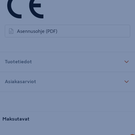
Asennusohje
(PDF)
avautuu uuteen välilehteen
Tuotetiedot
Asiakasarviot
Maksutavat