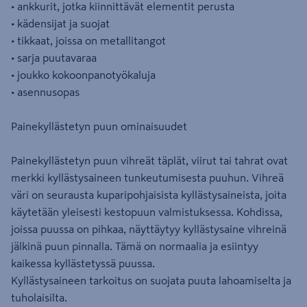
• ankkurit, jotka kiinnittävät elementit perusta
• kädensijat ja suojat
• tikkaat, joissa on metallitangot
• sarja puutavaraa
• joukko kokoonpanotyökaluja
• asennusopas
Painekyllästetyn puun ominaisuudet
Painekyllästetyn puun vihreät täplät, viirut tai tahrat ovat
merkki kyllästysaineen tunkeutumisesta puuhun. Vihreä
väri on seurausta kuparipohjaisista kyllästysaineista, joita
käytetään yleisesti kestopuun valmistuksessa. Kohdissa,
joissa puussa on pihkaa, näyttäytyy kyllästysaine vihreinä
jälkinä puun pinnalla. Tämä on normaalia ja esiintyy
kaikessa kyllästetyssä puussa.
Kyllästysaineen tarkoitus on suojata puuta lahoamiselta ja
tuholaisilta.