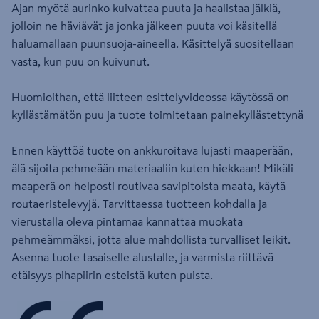
Ajan myötä aurinko kuivattaa puuta ja haalistaa jälkiä,
jolloin ne häviävät ja jonka jälkeen puuta voi käsitellä
haluamallaan puunsuoja-aineella. Käsittelyä suositellaan
vasta, kun puu on kuivunut.
Huomioithan, että liitteen esittelyvideossa käytössä on
kyllästämätön puu ja tuote toimitetaan painekyllästettynä
Ennen käyttöä tuote on ankkuroitava lujasti maaperään,
älä sijoita pehmeään materiaaliin kuten hiekkaan! Mikäli
maaperä on helposti routivaa savipitoista maata, käytä
routaeristelevyjä. Tarvittaessa tuotteen kohdalla ja
vierustalla oleva pintamaa kannattaa muokata
pehmeämmäksi, jotta alue mahdollista turvalliset leikit.
Asenna tuote tasaiselle alustalle, ja varmista riittävä
etäisyys pihapiirin esteistä kuten puista.