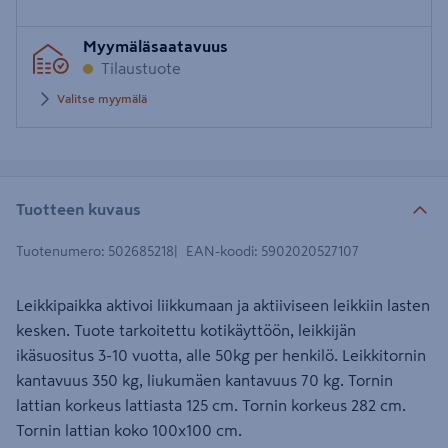
Syötä
Myymäläsaatavuus
postinumero
Tilaustuote
Valitse myymälä
Tuotteen kuvaus
Tuotenumero
:
502685218
EAN-koodi
:
5902020527107
Leikkipaikka aktivoi liikkumaan ja aktiiviseen leikkiin lasten
kesken. Tuote tarkoitettu kotikäyttöön, leikkijän
ikäsuositus 3-10 vuotta, alle 50kg per henkilö. Leikkitornin
kantavuus 350 kg, liukumäen kantavuus 70 kg. Tornin
lattian korkeus lattiasta 125 cm. Tornin korkeus 282 cm.
Tornin lattian koko 100x100 cm.