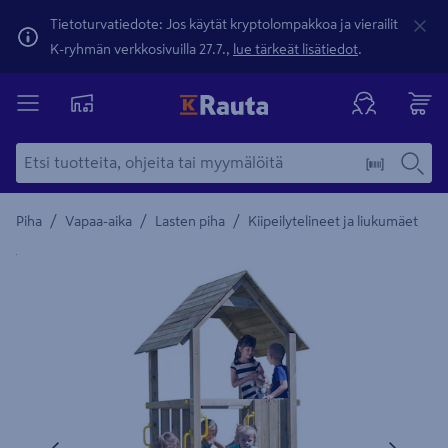
Tietoturvatiedote: Jos käytät kryptolompakkoa ja vierailit
K-ryhmän verkkosivuilla 27.7.,
lue tärkeät lisätiedot
.
/
/
/
Piha
Vapaa-aika
Lasten piha
Kiipeilytelineet ja liukumäet
Yksityiskohtainen kuvaus löytyy Tuotteen kuvaus -maamerki
Edellinen
Seura