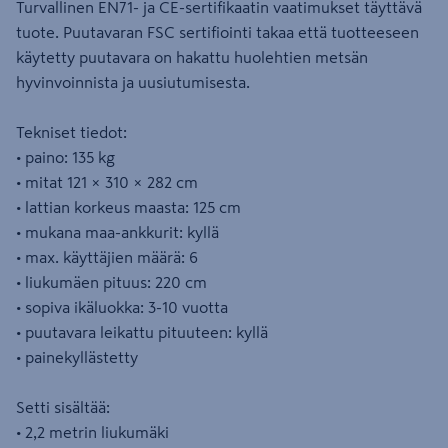
Turvallinen EN71- ja CE-sertifikaatin vaatimukset täyttävä
tuote. Puutavaran FSC sertifiointi takaa että tuotteeseen
käytetty puutavara on hakattu huolehtien metsän
hyvinvoinnista ja uusiutumisesta.
Tekniset tiedot:
• paino: 135 kg
• mitat 121 × 310 × 282 cm
• lattian korkeus maasta: 125 cm
• mukana maa-ankkurit: kyllä
• max. käyttäjien määrä: 6
• liukumäen pituus: 220 cm
• sopiva ikäluokka: 3-10 vuotta
• puutavara leikattu pituuteen: kyllä
• painekyllästetty
Setti sisältää:
• 2,2 metrin liukumäki