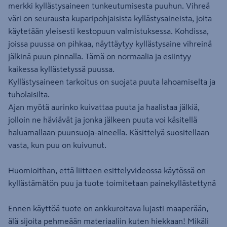
merkki kyllästysaineen tunkeutumisesta puuhun. Vihreä
väri on seurausta kuparipohjaisista kyllästysaineista, joita
käytetään yleisesti kestopuun valmistuksessa. Kohdissa,
joissa puussa on pihkaa, näyttäytyy kyllästysaine vihreinä
jälkinä puun pinnalla. Tämä on normaalia ja esiintyy
kaikessa kyllästetyssä puussa.
Kyllästysaineen tarkoitus on suojata puuta lahoamiselta ja
tuholaisilta.
Ajan myötä aurinko kuivattaa puuta ja haalistaa jälkiä,
jolloin ne häviävät ja jonka jälkeen puuta voi käsitellä
haluamallaan puunsuoja-aineella. Käsittelyä suositellaan
vasta, kun puu on kuivunut.
Huomioithan, että liitteen esittelyvideossa käytössä on
kyllästämätön puu ja tuote toimitetaan painekyllästettynä
Ennen käyttöä tuote on ankkuroitava lujasti maaperään,
älä sijoita pehmeään materiaaliin kuten hiekkaan! Mikäli