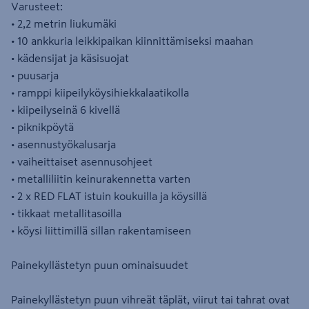
Varusteet:
• 2,2 metrin liukumäki
• 10 ankkuria leikkipaikan kiinnittämiseksi maahan
• kädensijat ja käsisuojat
• puusarja
• ramppi kiipeilyköysihiekkalaatikolla
• kiipeilyseinä 6 kivellä
• piknikpöytä
• asennustyökalusarja
• vaiheittaiset asennusohjeet
• metalliliitin keinurakennetta varten
• 2 x RED FLAT istuin koukuilla ja köysillä
• tikkaat metallitasoilla
• köysi liittimillä sillan rakentamiseen
Painekyllästetyn puun ominaisuudet
Painekyllästetyn puun vihreät täplät, viirut tai tahrat ovat