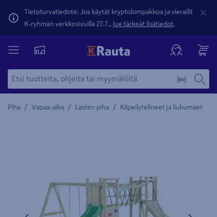
Tietoturvatiedote: Jos käytät kryptolompakkoa ja vierailit
K-ryhmän verkkosivuilla 27.7.,
lue tärkeät lisätiedot
.
/
/
/
Piha
Vapaa-aika
Lasten piha
Kiipeilytelineet ja liukumäet
Yksityiskohtainen kuvaus löytyy Tuotteen kuvaus -maamerki
Edellinen
Seura