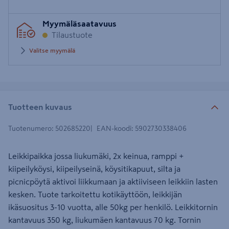
Syötä
Myymäläsaatavuus
postinumero
Tilaustuote
Valitse myymälä
Tuotteen kuvaus
Tuotenumero
:
502685220
EAN-koodi
:
5902730338406
Leikkipaikka jossa liukumäki, 2x keinua, ramppi +
kiipeilyköysi, kiipeilyseinä, köysitikapuut, silta ja
picnicpöytä aktivoi liikkumaan ja aktiiviseen leikkiin lasten
kesken. Tuote tarkoitettu kotikäyttöön, leikkijän
ikäsuositus 3-10 vuotta, alle 50kg per henkilö. Leikkitornin
kantavuus 350 kg, liukumäen kantavuus 70 kg. Tornin