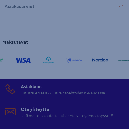
Asiakasarviot
Maksutavat
Asiakkuus
Tutustu eri asiakkuusvaihtoehtoihin K-Raudassa.
Ota yhteyttä
Jätä meille palautetta tai lähetä yhteydenottopyyntö.