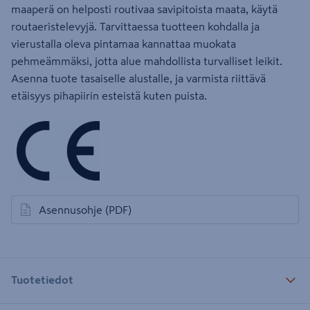
maaperä on helposti routivaa savipitoista maata, käytä
routaeristelevyjä. Tarvittaessa tuotteen kohdalla ja
vierustalla oleva pintamaa kannattaa muokata
pehmeämmäksi, jotta alue mahdollista turvalliset leikit.
Asenna tuote tasaiselle alustalle, ja varmista riittävä
etäisyys pihapiirin esteistä kuten puista.
Asennusohje
(PDF)
avautuu uuteen välilehteen
Tuotetiedot