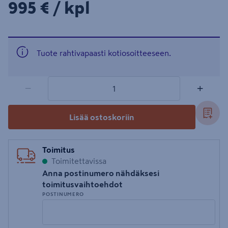
995€/kpl
995 €
/ kpl
Tuote rahtivapaasti kotiosoitteeseen.
1 tuotetta
Määrä
−
+
Lisää ostoskoriin
Toimitus
Toimitettavissa
Anna postinumero nähdäksesi
toimitusvaihtoehdot
POSTINUMERO