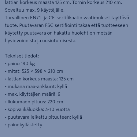
lattian korkeus maasta 125 cm. Tornin korkeus 210 cm.
Soveltuu max. 9 käyttäjälle.
Turvallinen EN71- ja CE-sertifikaatin vaatimukset täyttävä
tuote. Puutavaran FSC sertifiointi takaa että tuotteeseen
käytetty puutavara on hakattu huolehtien metsän
hyvinvoinnista ja uusiutumisesta.
Tekniset tiedot:
• paino 190 kg
• mitat: 525 × 398 × 210 cm
• lattian korkeus maasta: 125 cm
• mukana maa-ankkurit: kyllä
• max. käyttäjien määrä: 9
• liukumäen pituus: 220 cm
• sopiva ikäluokka: 3-10 vuotta
• puutavara leikattu pituuteen: kyllä
• painekyllästetty