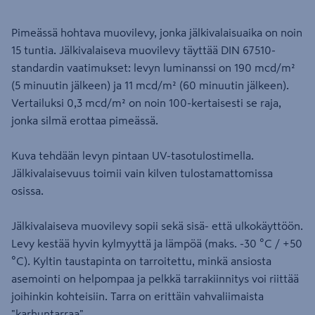
Pimeässä hohtava muovilevy, jonka jälkivalaisuaika on noin
15 tuntia. Jälkivalaiseva muovilevy täyttää DIN 67510-
standardin vaatimukset: levyn luminanssi on 190 mcd/m²
(5 minuutin jälkeen) ja 11 mcd/m² (60 minuutin jälkeen).
Vertailuksi 0,3 mcd/m² on noin 100-kertaisesti se raja,
jonka silmä erottaa pimeässä.
Kuva tehdään levyn pintaan UV-tasotulostimella.
Jälkivalaisevuus toimii vain kilven tulostamattomissa
osissa.
Jälkivalaiseva muovilevy sopii sekä sisä- että ulkokäyttöön.
Levy kestää hyvin kylmyyttä ja lämpöä (maks. -30 °C / +50
°C). Kyltin taustapinta on tarroitettu, minkä ansiosta
asemointi on helpompaa ja pelkkä tarrakiinnitys voi riittää
joihinkin kohteisiin. Tarra on erittäin vahvaliimaista
"karhuntarraa".