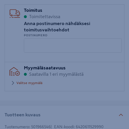
Toimitus
Toimitettavissa
Anna postinumero nähdäksesi
toimitusvaihtoehdot
POSTINUMERO
Syötä
Myymäläsaatavuus
postinumero
Saatavilla 1 eri myymälästä
Valitse myymälä
Tuotteen kuvaus
Tuotenumero
:
501966546
EAN-koodi
:
6420611529990