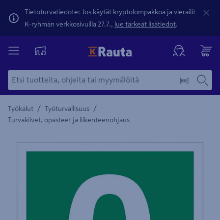
Tietoturvatiedote: Jos käytät kryptolompakkoa ja vierailit
K-ryhmän verkkosivuilla 27.7.,
lue tärkeät lisätiedot
.
/
/
Työkalut
Työturvallisuus
Turvakilvet, opasteet ja liikenteenohjaus
Yksityiskohtainen kuvaus löytyy Tuotteen kuvaus -maamerki