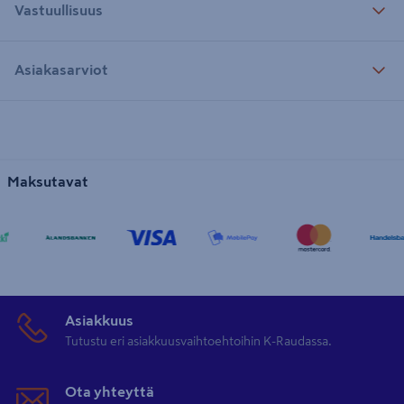
Vastuullisuus
Asiakasarviot
Maksutavat
Asiakkuus
Tutustu eri asiakkuusvaihtoehtoihin K-Raudassa.
Ota yhteyttä