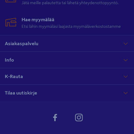
Jätä meille palautetta tai lähetä yhteydenottopyyntö.
Hae myymälää
Etsi lähin myymäläsi laajasta myymäläverkostostamme
Asiakaspalvelu
Info
K-Rauta
Tilaa uutiskirje