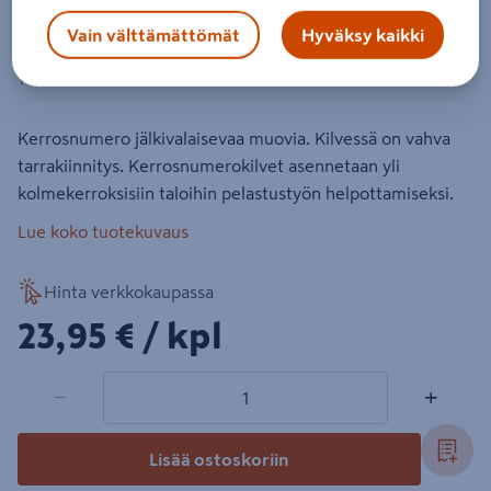
Kilpi Kerrosnumero 0 tarroitettu
Vain välttämättömät
Hyväksy kaikki
jälkivalaiseva muovi 200x200mm
Tuotenumero
:
501966546
EAN-koodi
:
6420611529990
Kerrosnumero jälkivalaisevaa muovia. Kilvessä on vahva
tarrakiinnitys. Kerrosnumerokilvet asennetaan yli
kolmekerroksisiin taloihin pelastustyön helpottamiseksi.
Lue koko tuotekuvaus
Hinta verkkokaupassa
23,95€/kpl
23,95 €
/ kpl
1 tuotetta
Määrä
−
+
Lisää ostoskoriin