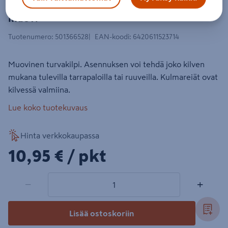
Kilpi Öljy/sulkumerkki 400x100mm
muovi
Tuotenumero
:
501366528
EAN-koodi
:
6420611523714
Muovinen turvakilpi. Asennuksen voi tehdä joko kilven
mukana tulevilla tarrapaloilla tai ruuveilla. Kulmareiät ovat
kilvessä valmiina.
Lue koko tuotekuvaus
Hinta verkkokaupassa
10,95€/pkt
10,95 €
/ pkt
1 tuotetta
Määrä
−
+
Lisää ostoskoriin