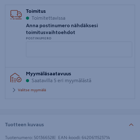
Toimitus
Toimitettavissa
Anna postinumero nähdäksesi
toimitusvaihtoehdot
POSTINUMERO
Syötä
Myymäläsaatavuus
postinumero
Saatavilla 5 eri myymälästä
Valitse myymälä
Tuotteen kuvaus
Tuotenumero
:
501366528
EAN-koodi
:
6420611523714