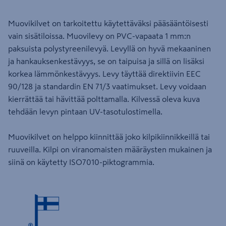
Muovikilvet on tarkoitettu käytettäväksi pääsääntöisesti
vain sisätiloissa. Muovilevy on PVC-vapaata 1 mm:n
paksuista polystyreenilevyä. Levyllä on hyvä mekaaninen
ja hankauksenkestävyys, se on taipuisa ja sillä on lisäksi
korkea lämmönkestävyys. Levy täyttää direktiivin EEC
90/128 ja standardin EN 71/3 vaatimukset. Levy voidaan
kierrättää tai hävittää polttamalla. Kilvessä oleva kuva
tehdään levyn pintaan UV-tasotulostimella.
Muovikilvet on helppo kiinnittää joko kilpikiinnikkeillä tai
ruuveilla. Kilpi on viranomaisten määräysten mukainen ja
siinä on käytetty ISO7010-piktogrammia.