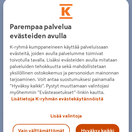
Parempaa palvelua
evästeiden avulla
K-ryhmä kumppaneineen käyttää palveluissaan
evästeitä, joiden avulla palvelumme toimivat
toivotulla tavalla. Lisäksi evästeiden avulla mitataan
palveluiden tehokkuutta sekä mahdollistetaan
yksilöllinen ostokokemus ja personoidun mainonnan
tarjoaminen. Voit antaa suostumuksesi painamalla
”Hyväksy kaikki”. Pystyt muuttamaan valintojasi
myöhemmin ”Evästeasetukset”-linkin kautta.
Zoomaa kuvaa sormilla kosketusnäytöllä
Lisätietoja K-ryhmän evästekäytännöistä
Lisää valintoja
SUOMEN TURVAKAUPPA
Vain välttämättömät
Hyväksy kaikki