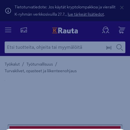
Tietoturvatiedote: Jos käytät kryptolompakkoa ja vierailit
K-ryhmän verkkosivuilla 27.7.,
lue tärkeät lisätiedot
.
/
/
Työkalut
Työturvallisuus
Turvakilvet, opasteet ja liikenteenohjaus
Yksityiskohtainen kuvaus löytyy Tuotteen kuvaus -maamerki