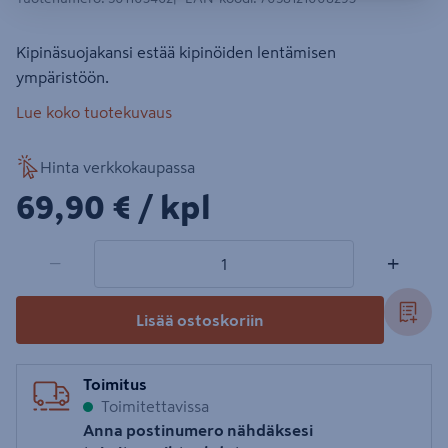
Kipinäsuojakansi estää kipinöiden lentämisen
ympäristöön.
Lue koko tuotekuvaus
Hinta verkkokaupassa
69,90€/kpl
69,90 €
/ kpl
1 tuotetta
Määrä
−
+
Lisää ostoskoriin
Toimitus
Toimitettavissa
Anna postinumero nähdäksesi