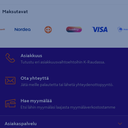
Maksutavat
Asiakkuus
Tutustu eri asiakkuusvaihtoehtoihin K-Raudassa.
Ota yhteyttä
Jätä meille palautetta tai lähetä yhteydenottopyyntö.
Hae myymälää
Etsi lähin myymäläsi laajasta myymäläverkostostamme
Asiakaspalvelu