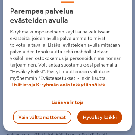
Parempaa palvelua
evästeiden avulla
K-ryhmä kumppaneineen käyttää palveluissaan
evästeitä, joiden avulla palvelumme toimivat
toivotulla tavalla. Lisäksi evästeiden avulla mitataan
palveluiden tehokkuutta sekä mahdollistetaan
yksilöllinen ostokokemus ja personoidun mainonnan
tarjoaminen. Voit antaa suostumuksesi painamalla
”Hyväksy kaikki”. Pystyt muuttamaan valintojasi
Zoomaa kuvaa sormilla kosketusnäytöllä
myöhemmin ”Evästeasetukset”-linkin kautta.
Lisätietoja K-ryhmän evästekäytännöistä
Lisää valintoja
ESPEGARD
Kipinäsuojakansi Espegard 60cm
Vain välttämättömät
Hyväksy kaikki
tulipataan
Tuotenumero
:
501103462
EAN-koodi
:
7058121008293