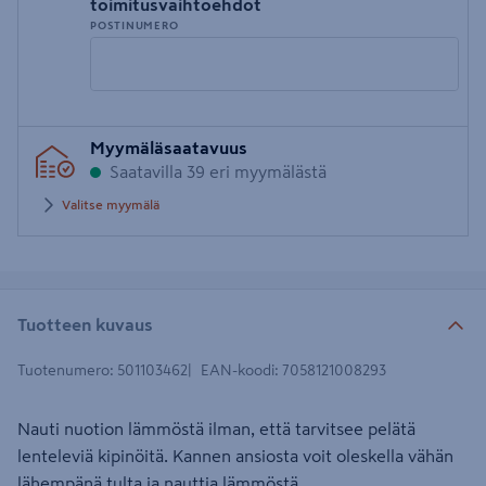
toimitusvaihtoehdot
POSTINUMERO
Syötä
Myymäläsaatavuus
postinumero
Saatavilla 39 eri myymälästä
Valitse myymälä
Tuotteen kuvaus
Tuotenumero
:
501103462
EAN-koodi
:
7058121008293
Nauti nuotion lämmöstä ilman, että tarvitsee pelätä
lenteleviä kipinöitä. Kannen ansiosta voit oleskella vähän
lähempänä tulta ja nauttia lämmöstä.