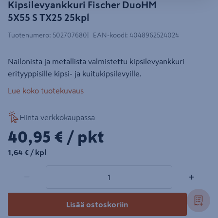
Kipsilevyankkuri Fischer DuoHM
5X55 S TX25 25kpl
Tuotenumero
:
502707680
EAN-koodi
:
4048962524024
Nailonista ja metallista valmistettu kipsilevyankkuri
erityyppisille kipsi- ja kuitukipsilevyille.
Lue koko tuotekuvaus
Hinta verkkokaupassa
40,95€/pkt
40,95 €
/ pkt
1,64€/kpl
1,64 €
/ kpl
1 tuotetta
Määrä
−
+
Lisää ostoskoriin