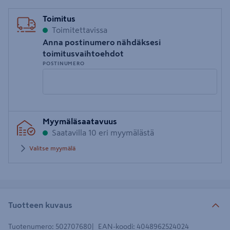
Toimitus
Toimitettavissa
Anna postinumero nähdäksesi
toimitusvaihtoehdot
POSTINUMERO
Syötä
Myymäläsaatavuus
postinumero
Saatavilla 10 eri myymälästä
Valitse myymälä
Tuotteen kuvaus
Tuotenumero
:
502707680
EAN-koodi
:
4048962524024