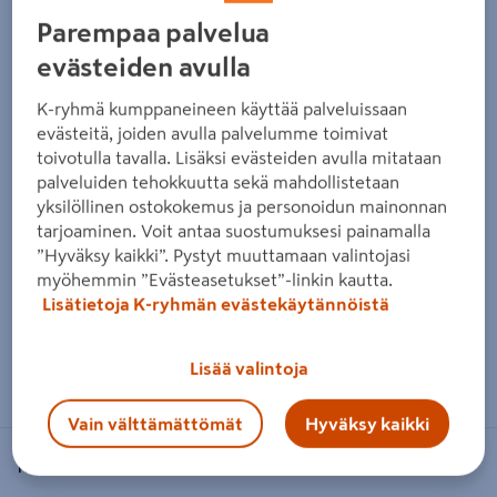
Edellinen
Seura
Parempaa palvelua
evästeiden avulla
K-ryhmä kumppaneineen käyttää palveluissaan
evästeitä, joiden avulla palvelumme toimivat
toivotulla tavalla. Lisäksi evästeiden avulla mitataan
palveluiden tehokkuutta sekä mahdollistetaan
yksilöllinen ostokokemus ja personoidun mainonnan
tarjoaminen. Voit antaa suostumuksesi painamalla
”Hyväksy kaikki”. Pystyt muuttamaan valintojasi
myöhemmin ”Evästeasetukset”-linkin kautta.
Lisätietoja K-ryhmän evästekäytännöistä
Zoomaa kuvaa sormilla kosketusnäytöllä
Lisää valintoja
Vain välttämättömät
Hyväksy kaikki
FISCHER