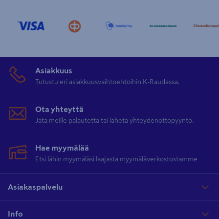
Asiakkuus
Tutustu eri asiakkuusvaihtoehtoihin K-Raudassa.
Ota yhteyttä
Jätä meille palautetta tai lähetä yhteydenottopyyntö.
Hae myymälää
Etsi lähin myymäläsi laajasta myymäläverkostostamme
Asiakaspalvelu
Info