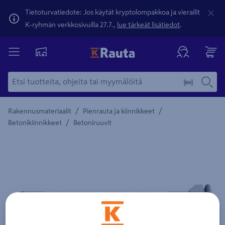
Tietoturvatiedote: Jos käytät kryptolompakkoa ja vierailit
K-ryhmän verkkosivuilla 27.7.,
lue tärkeät lisätiedot
.
/
/
Rakennusmateriaalit
Pienrauta ja kiinnikkeet
/
Betonikiinnikkeet
Betoniruuvit
Yksityiskohtainen kuvaus löytyy Tuotteen kuvaus -maamerki