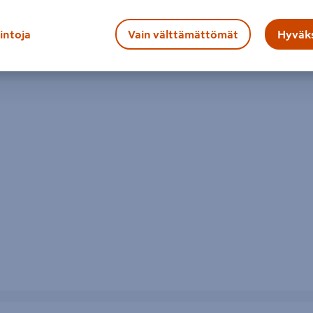
lintoja
Vain välttämättömät
Hyväks