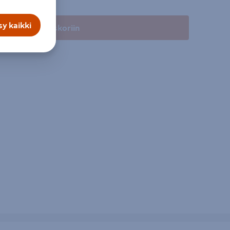
y kaikki
Lisää ostoskoriin