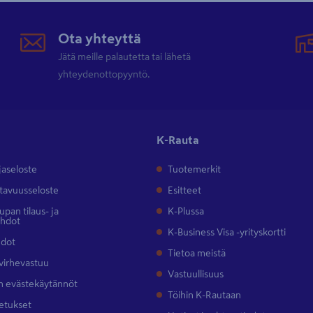
Ota yhteyttä
Jätä meille palautetta tai lähetä
yhteydenottopyyntö.
K-Rauta
jaseloste
Tuotemerkit
tavuusseloste
Esitteet
pan tilaus- ja
K-Plussa
ehdot
K-Business Visa -yrityskortti
hdot
Tietoa meistä
 virhevastuu
Vastuullisuus
 evästekäytännöt
Töihin K-Rautaan
etukset