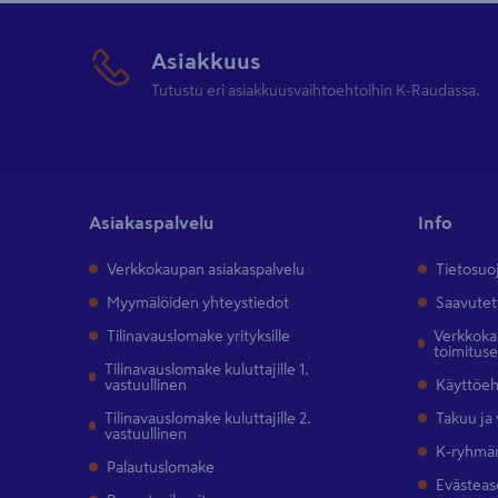
Asiakkuus
Tutustu eri asiakkuusvaihtoehtoihin K-Raudassa.
Asiakaspalvelu
Info
Verkkokaupan asiakaspalvelu
Tietosuo
Myymälöiden yhteystiedot
Saavutet
Tilinavauslomake yrityksille
Verkkokau
toimitus
Tilinavauslomake kuluttajille 1.
vastuullinen
Käyttöe
Tilinavauslomake kuluttajille 2.
Takuu ja
vastuullinen
K-ryhmän
Palautuslomake
Evästeas