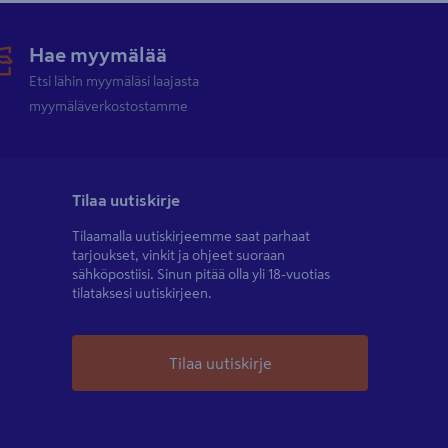
Hae myymälää
Etsi lähin myymäläsi laajasta
myymäläverkostostamme
Tilaa uutiskirje
Tilaamalla uutiskirjeemme saat parhaat
tarjoukset, vinkit ja ohjeet suoraan
sähköpostiisi. Sinun pitää olla yli 18-vuotias
tilataksesi uutiskirjeen.
Tilaa uutiskirje