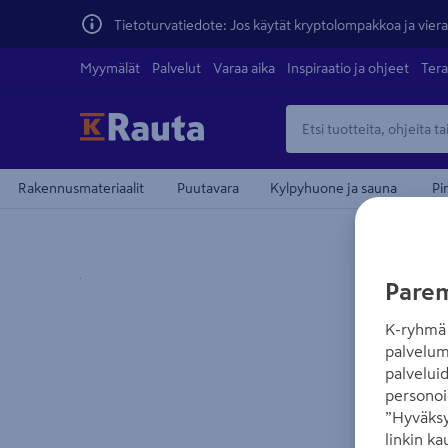
Tietoturvatiedote: Jos käytät kryptolompakkoa ja vierai
Myymälät
Palvelut
Varaa aika
Inspiraatio ja ohjeet
Tera
Rakennusmateriaalit
Puutavara
Kylpyhuone ja sauna
Pi
Yksityiskohtainen kuvaus löytyy Tuotteen kuvaus -
Parem
K-ryhmä 
palvelum
palvelui
personoi
”Hyväksy
linkin ka