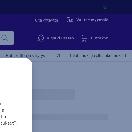
Valitse myymälä
Ota yhteyttä
Kirjaudu sisään
Ostoskori
Koti, keittiö ja säilytys
LVI
Talot, mökit ja piharakennukset
an
ja
lla
tukset”-