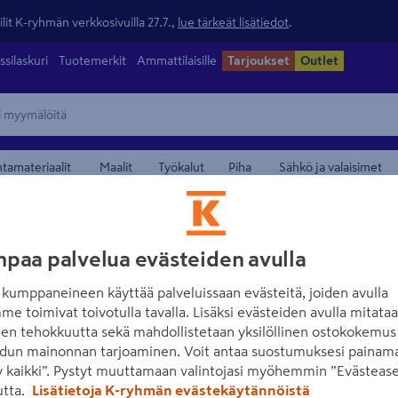
lit K-ryhmän verkkosivuilla 27.7.,
lue tärkeät lisätiedot
.
ssilaskuri
Tuotemerkit
Ammattilaisille
Tarjoukset
Outlet
ntamateriaalit
Maalit
Työkalut
Piha
Sähkö ja valaisimet
maamerkistä
paa palvelua evästeiden avulla
kumppaneineen käyttää palveluissaan evästeitä, joiden avulla
me toimivat toivotulla tavalla. Lisäksi evästeiden avulla mitata
den tehokkuutta sekä mahdollistetaan yksilöllinen ostokokemus 
dun mainonnan tarjoaminen. Voit antaa suostumuksesi painama
 kaikki”. Pystyt muuttamaan valintojasi myöhemmin ”Evästease
Lue koko tuotekuvaus
utta.
Lisätietoja K-ryhmän evästekäytännöistä