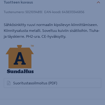
Tuotteen kuvaus
Tuotenumero
:
502109489
EAN-koodi
:
6438313546856
Sähkösinkitty ruuvi normaalin kipsilevyn kiinnittämiseen.
Kiinnitysalusta metalli. Soveltuu kuiviin sisätiloihin. Tiuha-
ja täyskierre. PH2-ura. CE-hyväksytty.
Suoritustasoilmoitus
(PDF)
avautuu uuteen välilehteen