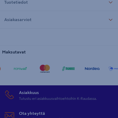
Tuotetiedot
Asiakasarviot
Maksutavat
Asiakkuus
Tutustu eri asiakkuusvaihtoehtoihin K-Raudassa.
Ota yhteyttä