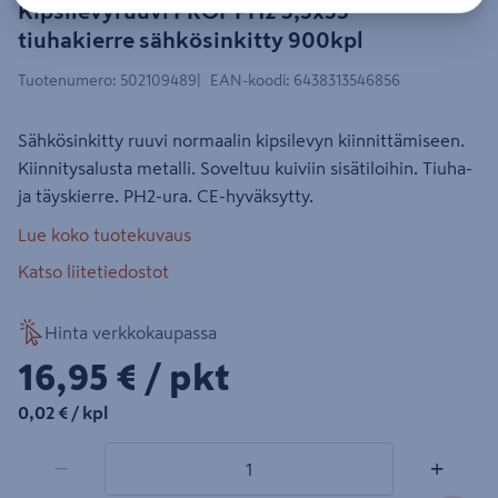
Kipsilevyruuvi PROF PH2 3,5x35
tiuhakierre sähkösinkitty 900kpl
Tuotenumero
:
502109489
EAN-koodi
:
6438313546856
Sähkösinkitty ruuvi normaalin kipsilevyn kiinnittämiseen.
Kiinnitysalusta metalli. Soveltuu kuiviin sisätiloihin. Tiuha-
ja täyskierre. PH2-ura. CE-hyväksytty.
Lue koko tuotekuvaus
Katso liitetiedostot
Hinta verkkokaupassa
16,95€/pkt
16,95 €
/ pkt
0,02€/kpl
0,02 €
/ kpl
1 tuotetta
Määrä
−
+