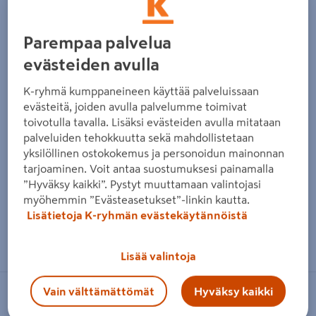
Parempaa palvelua
evästeiden avulla
K-ryhmä kumppaneineen käyttää palveluissaan
evästeitä, joiden avulla palvelumme toimivat
toivotulla tavalla. Lisäksi evästeiden avulla mitataan
palveluiden tehokkuutta sekä mahdollistetaan
yksilöllinen ostokokemus ja personoidun mainonnan
tarjoaminen. Voit antaa suostumuksesi painamalla
”Hyväksy kaikki”. Pystyt muuttamaan valintojasi
myöhemmin ”Evästeasetukset”-linkin kautta.
Lisätietoja K-ryhmän evästekäytännöistä
Zoomaa kuvaa sormilla kosketusnäytöllä
Lisää valintoja
Vain välttämättömät
Hyväksy kaikki
PROF