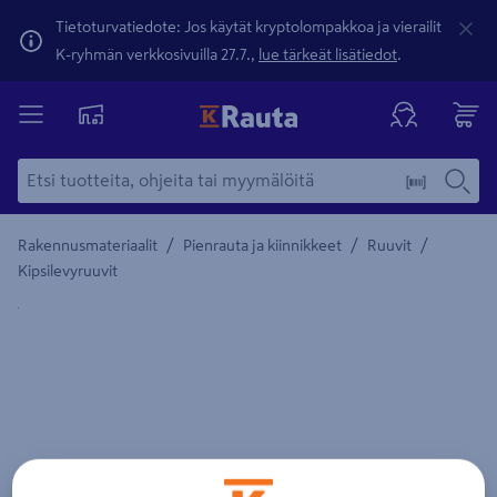
Tietoturvatiedote: Jos käytät kryptolompakkoa ja vierailit
K-ryhmän verkkosivuilla 27.7.,
lue tärkeät lisätiedot
.
/
/
/
Rakennusmateriaalit
Pienrauta ja kiinnikkeet
Ruuvit
Kipsilevyruuvit
Yksityiskohtainen kuvaus löytyy Tuotteen kuvaus -maamerki