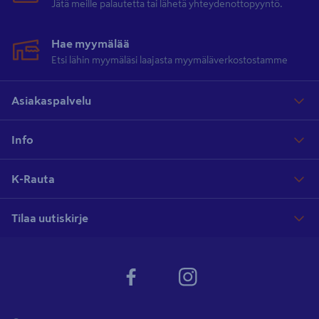
Jätä meille palautetta tai lähetä yhteydenottopyyntö.
Hae myymälää
Etsi lähin myymäläsi laajasta myymäläverkostostamme
Asiakaspalvelu
Info
K-Rauta
Tilaa uutiskirje