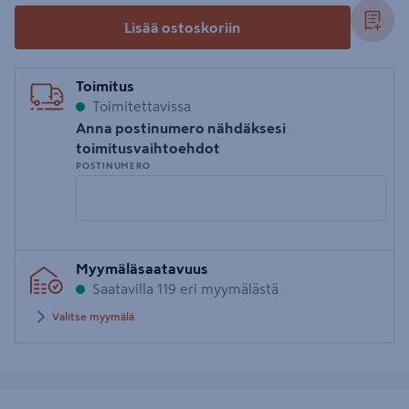
Lisää ostoskoriin
Toimitus
Toimitettavissa
Anna postinumero nähdäksesi
toimitusvaihtoehdot
POSTINUMERO
Syötä
Myymäläsaatavuus
postinumero
Saatavilla 119 eri myymälästä
Valitse myymälä