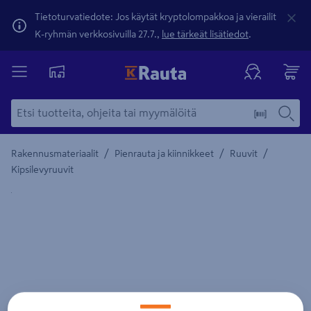
Tietoturvatiedote: Jos käytät kryptolompakkoa ja vierailit
K-ryhmän verkkosivuilla 27.7.,
lue tärkeät lisätiedot
.
/
/
/
Rakennusmateriaalit
Pienrauta ja kiinnikkeet
Ruuvit
Kipsilevyruuvit
Yksityiskohtainen kuvaus löytyy Tuotteen kuvaus -maamerki