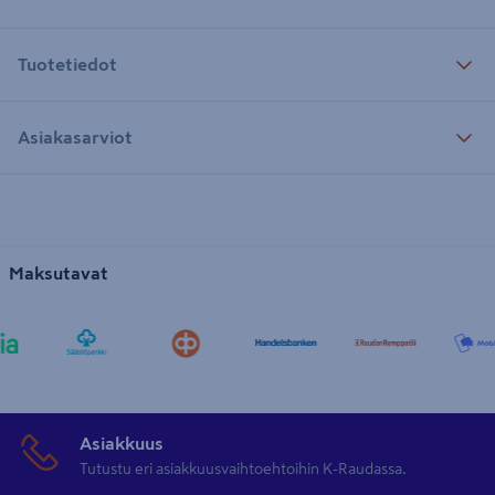
Tuotetiedot
Asiakasarviot
Maksutavat
Asiakkuus
Tutustu eri asiakkuusvaihtoehtoihin K-Raudassa.