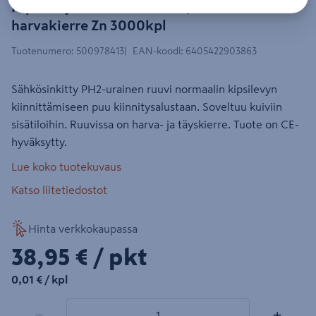
Kipsilevyruuvi PROF PH2 3,8x32mm
harvakierre Zn 3000kpl
Tuotenumero
:
500978413
EAN-koodi
:
6405422903863
Sähkösinkitty PH2-urainen ruuvi normaalin kipsilevyn
kiinnittämiseen puu kiinnitysalustaan. Soveltuu kuiviin
sisätiloihin. Ruuvissa on harva- ja täyskierre. Tuote on CE-
hyväksytty.
Lue koko tuotekuvaus
Katso liitetiedostot
Hinta verkkokaupassa
38,95€/pkt
38,95 €
/ pkt
0,01€/kpl
0,01 €
/ kpl
1 tuotetta
Määrä
−
+