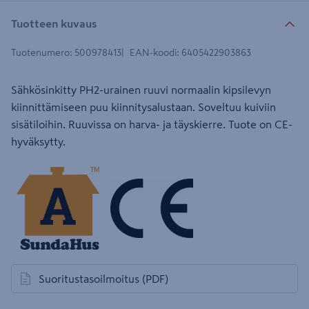
Tuotteen kuvaus
Tuotenumero
:
500978413
EAN-koodi
:
6405422903863
Sähkösinkitty PH2-urainen ruuvi normaalin kipsilevyn
kiinnittämiseen puu kiinnitysalustaan. Soveltuu kuiviin
sisätiloihin. Ruuvissa on harva- ja täyskierre. Tuote on CE-
hyväksytty.
Suoritustasoilmoitus
(PDF)
avautuu uuteen välilehteen