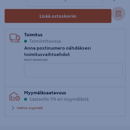
Lisää ostoskoriin
Toimitus
Toimitettavissa
Anna postinumero nähdäksesi
toimitusvaihtoehdot
POSTINUMERO
Syötä
Myymäläsaatavuus
postinumero
Saatavilla 119 eri myymälästä
Valitse myymälä