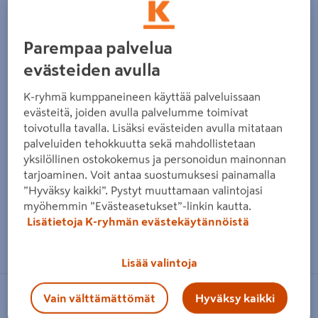
Edellinen
Seura
Parempaa palvelua
evästeiden avulla
K-ryhmä kumppaneineen käyttää palveluissaan
evästeitä, joiden avulla palvelumme toimivat
toivotulla tavalla. Lisäksi evästeiden avulla mitataan
palveluiden tehokkuutta sekä mahdollistetaan
yksilöllinen ostokokemus ja personoidun mainonnan
tarjoaminen. Voit antaa suostumuksesi painamalla
”Hyväksy kaikki”. Pystyt muuttamaan valintojasi
myöhemmin ”Evästeasetukset”-linkin kautta.
Lisätietoja K-ryhmän evästekäytännöistä
Zoomaa kuvaa sormilla kosketusnäytöllä
Lisää valintoja
Vain välttämättömät
Hyväksy kaikki
PROF